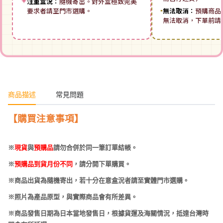
✦
注重盒況：
隨機寄出。對外盒極致完美
要求者請至門市選購。
▪
無法取消：
預購商品
無法取消，下單前請
商品描述
常見問題
【購買注意事項】
※
現貨
與
預購品
請勿合併於同一筆訂單結帳。
※
預購品到貨月份不同
，請分開下單購買。
※商品出貨為隨機寄出，若十分在意盒況者請至實體門市選購。
※照片為產品原型，與實際商品會有所差異。
※商品發售日期為日本當地發售日，根據貨運及海關情況，抵達台灣時