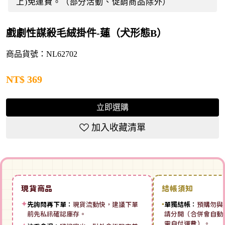
上)免運費。（部分活動、促銷商品除外）
戲劇性謀殺毛絨掛件-蓮（犬形態B）
商品貨號：NL62702
NT$
369
立即選購
加入收藏清單
現貨商品
結帳須知
✦
先詢問再下單：
現貨流動快，建議下單
▪
單獨結帳：
預購勿與
前先私訊確認庫存。
請分開（合併會自動拆
需自付運費）。