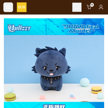
Cart
0