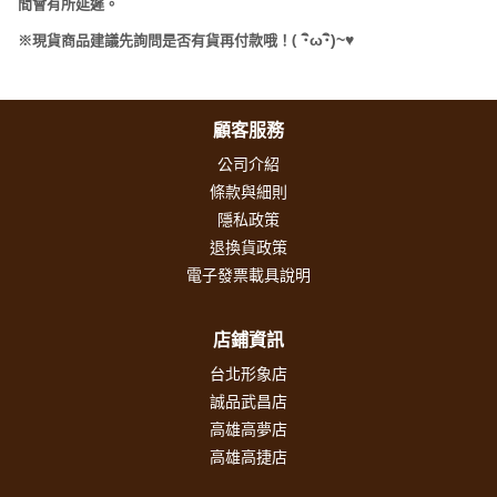
間會有所延遲。
(
･
ω･
)~
♥
※現貨商品建議先詢問是否有貨再付款哦！
顧客服務
公司介紹
條款與細則
隱私政策
退換貨政策
電子發票載具說明
店鋪資訊
台北形象店
誠品武昌店
高雄高夢店
高雄高捷店