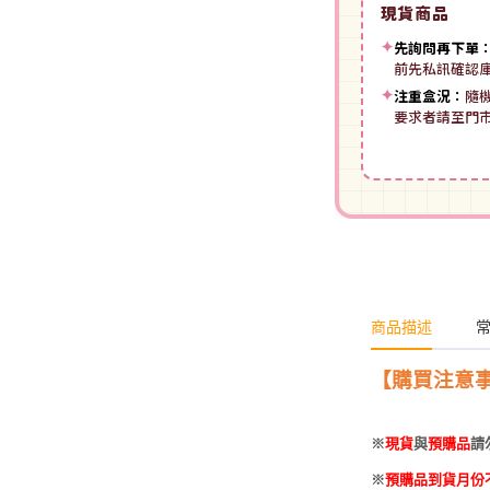
現貨商品
裝
動漫IP周邊商品
-
授權系列
-
Spritale
✦
先詢問再下單
-
ZOIDS 洛伊德
咒術迴戰
前先私訊確認
NECA
-
SE其他
✦
注重盒況：
隨
-
武御雷Muv-Luv
我的英雄學院
要求者請至門
Star Ace
LingDong靈動
-
壽屋其他
BLUE LOCK 藍色監獄
美系其他
Nullset
壽屋 Figure 完成品(PVC)
進擊的巨人
Union Creative
-
日系PVC
Re:從零開始的異世界生活
PANTASY 拼奇 收藏積木
-
美系PVC
航海王
-
小王子系列
-
美少女系列
商品描述
間諜家家酒
-
聯名系列
-
心推工坊
寶可夢系列
【購買注意
-
原創系列
壽屋 雜貨系列
葬送的芙莉蓮
※
現貨
與
預購品
請
PUREMIND 木拼
-
Artist Support Item
戲劇性謀殺
※
預購品到貨月份
絨毛｜玩偶｜娃娃