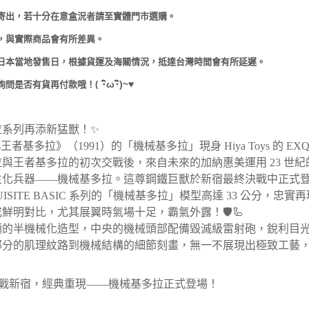
寄出，若十分在意盒況者請至實體門市選購。
，與實際商品會有所差異。
日本當地發售日，根據貨運及海關情況，抵達台灣時間會有所延遲。
(
･
ω･
)~
♥
詢問是否有貨再付款哦！
拉系列再添新猛獸！
✨
s
王者基多拉》（
1991
）的「機械基多拉」現身
Hiya Toys
的
EXQ
拉與王者基多拉的初次交戰後，來自未來的加納惠美運用
23
世紀
生化兵器
——
機械基多拉。這尊鋼鐵巨獸於新宿最終決戰中正式
ISITE BASIC
系列的「機械基多拉」模型高達
33
公分，忠實再
成鮮明對比，尤其展翼時氣場十足，霸氣外露！
🛡️🦾
顯的半機械化造型，中央的機械頭部配備毀滅級雷射砲，銳利目
部分的肌理紋路到機械結構的細節刻畫，無一不展現出極致工藝
戰新宿，經典重現
——
機械基多拉正式登場！