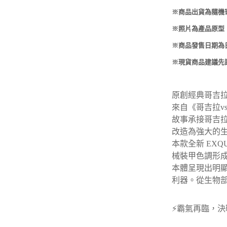
-
HOBBYBASE展示
庫洛魔法使
※商品出貨為隨機
盒
日系其他
新世紀福音戰士
※照片為產品原型
壽屋 可動人偶
※商品發售日期為
鄰座的怪同學
※現貨商品建議先
伊藤潤二
快打旋風
原創經典哥吉
來自《哥吉拉
v
遊戲王
故事承接哥吉
彩虹小馬
改造為強大的
本款全新
EXQU
偶像大師
械裝甲色調形
本體呈現出明
吸血鬼騎士
利器。從生物
⚡
霸氣再臨，決