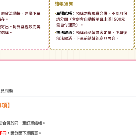
結帳須知
：
現貨流動快，建議下單
▪
單獨結帳：
預購勿與現貨合併，不同月份
庫存。
請分開（合併會自動拆單且未滿1500元
需自付運費）。
機寄出。對外盒極致完美
市選購。
▪
無法取消：
預購商品皆為客定量，下單後
無法取消，下單前請確認商品內容。
常見問題
事項】
勿合併於同一筆訂單結帳。
不同
，請分開下單購買。