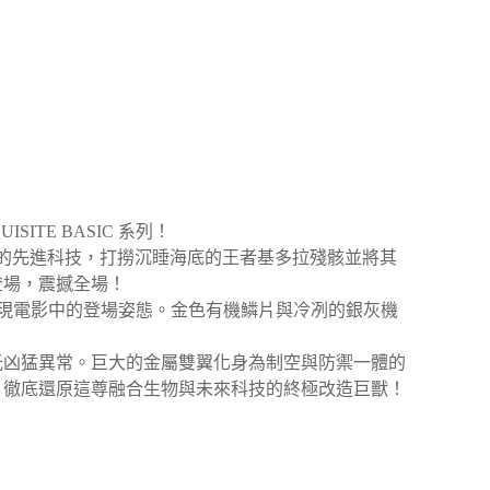
UISITE BASIC
系列！
的先進科技，打撈沉睡海底的王者基多拉殘骸並將其
登場，震撼全場！
現電影中的登場姿態。金色有機鱗片與冷冽的銀灰機
光凶猛異常。巨大的金屬雙翼化身為制空與防禦一體的
，徹底還原這尊融合生物與未來科技的終極改造巨獸！