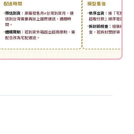
配送時間
模型售後
▪
預估到貨：
原廠發售月≠台灣到貨月，運
▪
依序出貨：
按「宅配先付 ➡
送到台灣需要再加上國際運送、通關時
超取付款」順序發貨。
間。
▪
拆封前檢查：
組裝模型板
▪
體積限制：
若到貨外箱超出超商限制，需
查，若拆封塑膠袋，恕無
配合改為宅配運送。