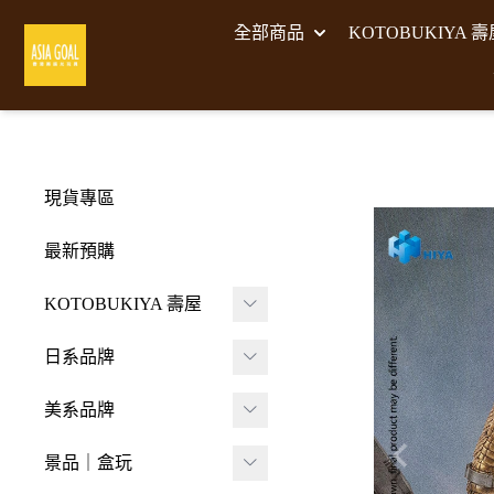
全部商品
KOTOBUKIYA 
現貨專區
最新預購
KOTOBUKIYA 壽屋
壽屋 組裝模型
日系品牌
-
壽屋 M.S.G武裝零件
A･DIMENSION
美系品牌
-
Frame Arms Girl 機甲
BellFine
HIYA TOYS
少女
景品｜盒玩
CAPCOM 卡普空