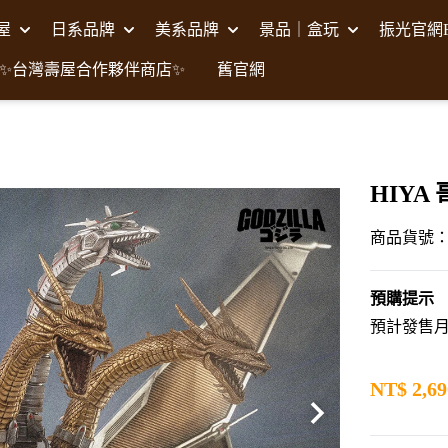
壽屋
日系品牌
美系品牌
景品｜盒玩
振光官網F
✨台灣壽屋合作夥伴商店✨
舊官網
HIYA
商品貨號：H
預購提示
預計發售月 
NT$
2,69