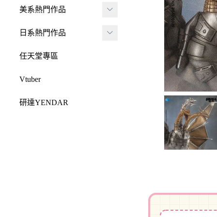
JADA
-
FRAME ARMS 骨裝
盒抽
美系熱門作品
-
機兵
MONSTER HUNTE
Killerbody
TAITO 景品
R 魔物獵人
DC 系列
日系熱門作品
-
女神裝置
McFarlane Toys 麥法蘭
elCOCO 景品
-
Resident Evil 惡靈古
Marvel 漫威系列
元氣少女緣結神
-
六角機牙
任天堂專區
-
堡
戰鎚40000
迪士尼系列
怪盜聖少女
-
創彩少女庭園
-
SPAWN 閃靈悍將
Vtuber
Design COCO
阿凡達
初音未來
-
ARCANADEA 阿爾
-
原創龍系列
SQUARE ENIX
研達YENDAR
卡納蒂亞
變形金剛
哥吉拉系列
-
Final Fantasy 太空戰
MEZCO TOYZ
-
無限邂逅Megalo Mar
恐怖系列
士
吉伊卡哇
-
ia
LDD 活死人娃娃
忍者龜
-
Dragon Quest 勇者鬥
Mega Man 洛克人
-
機器人大戰
Mighty Jaxx
惡龍
三麗鷗
-
-
機戰傭兵
FunBoxx
-
NieR 尼爾
鬼滅之刃
-
-
空戰奇兵
半剖系列
-
女神異聞錄
排球少年
-
-
EVOROIDS 機甲換
Original原創系列
-
BRING ARTS