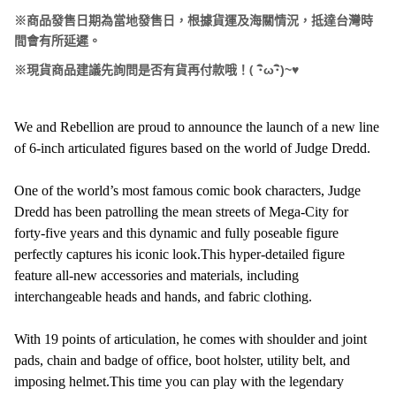
※商品發售日期為當地發售日，根據貨運及海關情況，抵達台灣時
間會有所延遲。
(
※現貨商品建議先詢問是否有貨再付款哦！
･
ω･
)~
♥
We and Rebellion are proud to announce the launch of a new line
of 6-inch articulated figures based on the world of Judge Dredd.
One of the world’s most famous comic book characters, Judge
Dredd has been patrolling the mean streets of Mega-City for
forty-five years and this dynamic and fully poseable figure
perfectly captures his iconic look.This hyper-detailed figure
feature all-new accessories and materials, including
interchangeable heads and hands, and fabric clothing.
With 19 points of articulation, he comes with shoulder and joint
pads, chain and badge of office, boot holster, utility belt, and
imposing helmet.This time you can play with the legendary