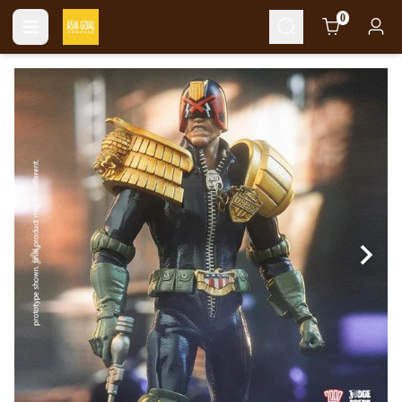
Cart
0