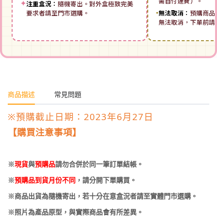
需自付運費）。
✦
注重盒況：
隨機寄出。對外盒極致完美
要求者請至門市選購。
▪
無法取消：
預購商品
無法取消，下單前請
商品描述
常見問題
※預購截止日期：2023年6月27日
【購買注意事項】
※
現貨
與
預購品
請勿合併於同一筆訂單結帳。
※
預購品到貨月份不同
，請分開下單購買。
※商品出貨為隨機寄出，若十分在意盒況者請至實體門市選購。
※照片為產品原型，與實際商品會有所差異。