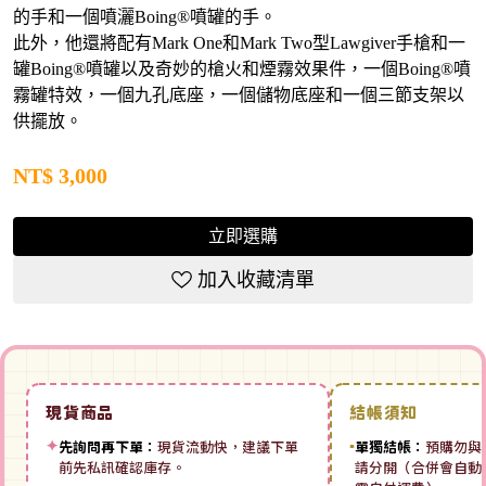
的手和一個噴灑Boing®噴罐的手。
此外，他還將配有Mark One和Mark Two型Lawgiver手槍和一
罐Boing®噴罐以及奇妙的槍火和煙霧效果件，一個Boing®噴
霧罐特效，一個九孔底座，一個儲物底座和一個三節支架以
供擺放。
NT$
3,000
立即選購
加入收藏清單
現貨商品
結帳須知
✦
先詢問再下單：
現貨流動快，建議下單
▪
單獨結帳：
預購勿與
前先私訊確認庫存。
請分開（合併會自動拆