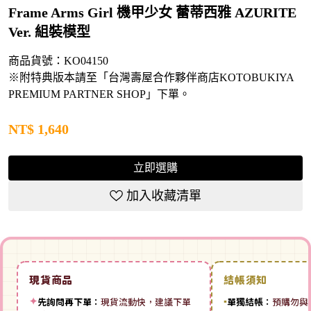
Frame Arms Girl 機甲少女 蕾蒂西雅 AZURITE
Ver. 組裝模型
商品貨號：KO04150
※附特典版本請至「台灣壽屋合作夥伴商店KOTOBUKIYA
PREMIUM PARTNER SHOP」下單。
NT$
1,640
立即選購
加入收藏清單
現貨商品
結帳須知
✦
先詢問再下單：
現貨流動快，建議下單
▪
單獨結帳：
預購勿與