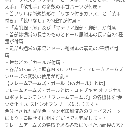
え手」「敬礼手」の多数の手首パーツが付属。
・首フリルは新規造形の「リボン付きカフス」と「装甲
付き」「装甲なし」の3種類が付属。
・「素肌腕・脚」及び「マテリア腕部・脚部」が付属。
・首部は通常の長さのものとドール服対応の長い首の2種
類が付属。
・足部も通常の素足とドール靴対応の素足の2種類が付
属。
・瞳などのデカールが付属。
・各部の3mm穴で既存M.S.Gシリーズ、フレームアームズ
シリーズの武装の使用が可能。
【フレームアームズ・ガール（FAガール）とは】
フレームアームズ・ガールとは、コトブキヤ オリジナル
ロボットコンテンツ「フレームアームズ」の各機体を“美
少女化”したスピンオフシリーズになります。
色分けされた成型色、タンポ印刷済みのフェイスパーツ
により、塗装せずに組んだだけでも完成します。
フレームアームズの特徴である各部に設けた3mm径の穴と