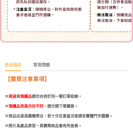
前先私訊確認庫存。
請分開（合併會自動拆
需自付運費）。
✦
注重盒況：
隨機寄出。對外盒極致完美
要求者請至門市選購。
▪
無法取消：
預購商品
無法取消，下單前請
商品描述
常見問題
【購買注意事項】
※
現貨
與
預購品
請勿合併於同一筆訂單結帳。
※
預購品到貨月份不同
，請分開下單購買。
※商品出貨為隨機寄出，若十分在意盒況者請至實體門市選購。
※照片為產品原型，與實際商品會有所差異。