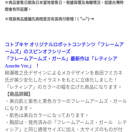
※商品發售日期為日本當地發售日，根據貨運及海關情況，抵達台灣時
間會有所延遲。
(
･
ω･
)~
♥
※現貨商品建議先詢問是否有貨再付款哦！
コトブキヤ オリジナルロボットコンテンツ「フレームア
ームズ」のスピンオフシリーズ
「フレームアームズ・ガール」最新作は「レティシア
Azurite Ver.」 ！
柳瀬敬之氏デザインによるメカデザインを島田フミカネ
氏が美少女化したイラストをもとに立体化しました！
「レティシア」のカラーの幅を広げた商品になります。
【商品詳細】
・美白肌と紫色と黒色カラーのフレームアームズ・ガール
になります。
・肌色は美白カラーになっております。
・胸部は、発売済みの「フレームアームズ・ガール レテ
ィシア」と同じ通常サイズに加え、大サイズのものが付