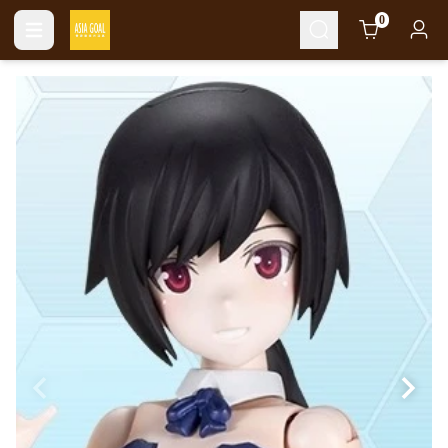
Cart
0