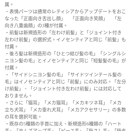
属。
・表情パーツは通常のレティシアからアップデートをおこ
なった「正面向き舌出し顔」 「正面向き笑顔」 「左
向き八重歯顔」の3種が付属。
・前髪は新規造形の「左わけ前髪」と「ジョイント付き
左わけ前髪」の選択式。イノセンティアと同じ「前髪」も
付属。
・後ろ髪は新規造形の「ひとつ結び髪の毛」「シングルシ
ニヨン髪の毛」とイノセンティアと同じ「短髪髪の毛」が
付属。
・「サイドシニヨン髪の毛」「サイドツインテール髪の
毛」はイノセンティアと同じ「前髪」にのみ対応。「左分
け前髪」、「ジョイント付き左わけ前髪」には対応して
おりません。
・さらに「猫耳」「メカ猫耳」「メカキツネ耳」「メカ
立ち犬耳」「メカ垂れ犬耳」「メカアクセサリー」の多数
の耳を選択可能。
・既存の5種類の手首に加え、新規造形6種類の「ハート
手」「サムズアップ手」「ピース手」「指さし手」「銃支