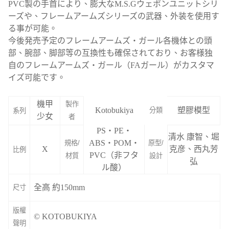
PVC製の手首により、膨大なM.S.Gウェポンユニットシリ
ーズや、フレームアームズシリーズの武器、外装を使用す
る事が可能。
今後発売予定のフレームアームズ・ガール各機体との頭
部、腕部、脚部等の互換性も確保されており、お客様独
自のフレームアームズ・ガール（FAガール）がカスタマ
イズ可能です。
機甲
製作
Kotobukiya
塑膠模型
分類
系列
少女
者
PS・PE・
清水 康智、堀
ABS・POM・
規格/
原型/
X
克彦、西丸芳
比例
PVC（非フタ
材質
設計
弘
ル酸）
全高 約150mm
尺寸
版權
© KOTOBUKIYA
聲明