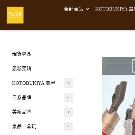
全部商品
KOTOBUKIYA 
現貨專區
最新預購
KOTOBUKIYA 壽屋
壽屋 組裝模型
日系品牌
-
壽屋 M.S.G武裝零件
A･DIMENSION
美系品牌
-
Frame Arms Girl 機甲
BellFine
HIYA TOYS
少女
景品｜盒玩
CAPCOM 卡普空