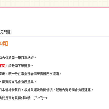
常見問題
事項】
勿合併於同一筆訂單結帳。
不同
，請分開下單購買。
寄出，若十分在意盒況者請至實體門市選購。
，與實際商品會有所差異。
日本當地發售日，根據貨運及海關情況，抵達台灣時間會有所延遲。
♥
(
･
ω･
)~
詢問是否有貨再付款哦！