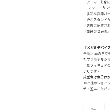
・アーマーを身
・“マシニーカシ
・多彩な武器パ
・専用スタンド
・各部に配置され
『創彩少女庭園
【メガミデバイ
全高14cmの自
たプラモデルシ
可動フィギュア
いります。
成型色は色分け
3mm径のジョ
せて遊ぶことが
系列