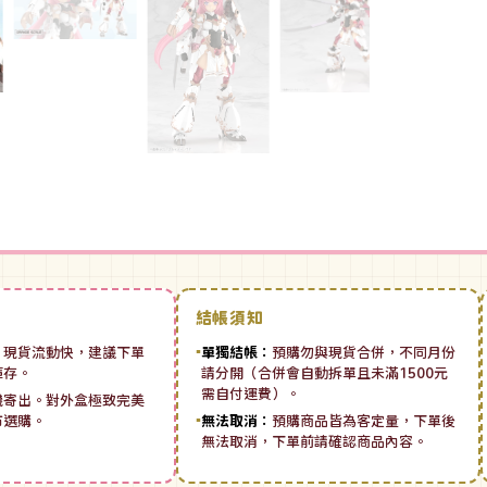
結帳須知
：
現貨流動快，建議下單
▪
單獨結帳：
預購勿與現貨合併，不同月份
庫存。
請分開（合併會自動拆單且未滿1500元
需自付運費）。
機寄出。對外盒極致完美
市選購。
▪
無法取消：
預購商品皆為客定量，下單後
無法取消，下單前請確認商品內容。