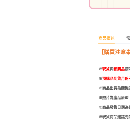
-
HOBBYBASE展示
庫洛魔法使
盒
日系其他
新世紀福音戰士
壽屋 可動人偶
鄰座的怪同學
商品描述
伊藤潤二
快打旋風
【購買注意
遊戲王
※
現貨
與
預購品
請
彩虹小馬
※
預購品到貨月份
偶像大師
※商品出貨為隨機
吸血鬼騎士
※照片為產品原型
※商品發售日期為
※現貨商品建議先