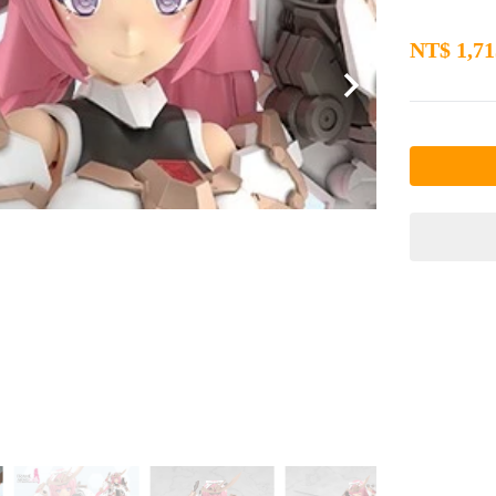
NT$
1,71