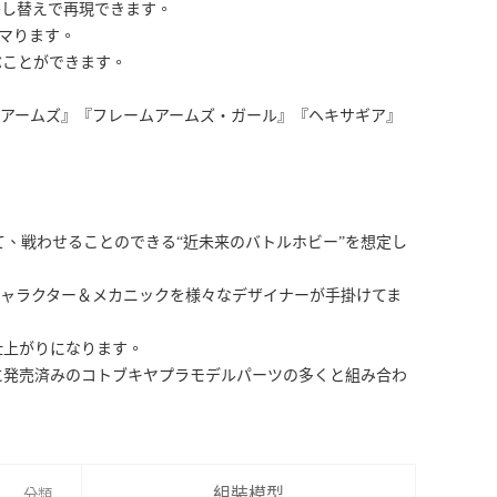
差し替えで再現できます。
キマります。
ぶことができます。
ームアームズ』『フレームアームズ・ガール』『ヘキサギア』
て、戦わせることのできる“近未来のバトルホビー”を想定し
キャラクター＆メカニックを様々なデザイナーが手掛けてま
仕上がりになります。
に発売済みのコトブキヤプラモデルパーツの多くと組み合わ
組裝模型
分類