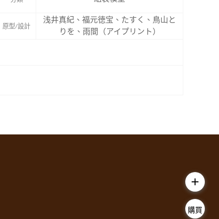
浅井真紀、福元徳宝、たすく、鳥山と
原型/設計
りを、雨間（アイプリント）
add
購買