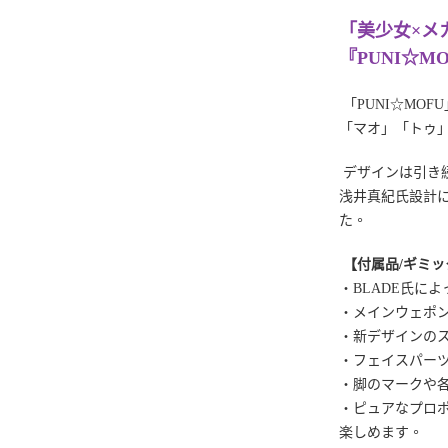
「美少女×メ
『PUNI☆M
「PUNI☆MO
「マオ」「トゥ
デザインは引き続
浅井真紀氏設計によ
た。
【付属品/ギミッ
・BLADE氏に
・メインウェポ
・新デザインの
・フェイスパーツ
・脚のマークや
・ピュアなプロ
楽しめます。