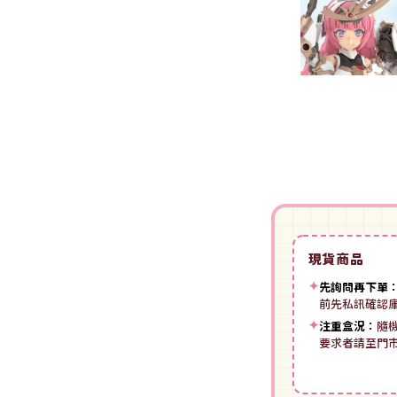
裝
動漫IP周邊商品
-
授權系列
-
Spritale
-
ZOIDS 洛伊德
咒術迴戰
NECA
-
SE其他
-
武御雷Muv-Luv
我的英雄學院
Star Ace
LingDong靈動
-
壽屋其他
BLUE LOCK 藍色監獄
美系其他
Nullset
壽屋 Figure 完成品(PVC)
進擊的巨人
Union Creative
-
日系PVC
Re:從零開始的異世界生活
PANTASY 拼奇 收藏積木
-
美系PVC
航海王
-
小王子系列
現貨商品
-
美少女系列
間諜家家酒
-
聯名系列
✦
先詢問再下單
-
心推工坊
寶可夢系列
前先私訊確認
-
原創系列
✦
注重盒況：
隨
壽屋 雜貨系列
葬送的芙莉蓮
要求者請至門
PUREMIND 木拼
-
Artist Support Item
戲劇性謀殺
絨毛｜玩偶｜娃娃