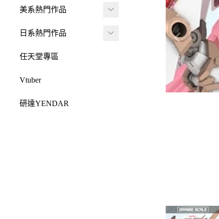
JADA
-
FRAME ARMS 骨裝
盒抽
美系熱門作品
-
機兵
MONSTER HUNTE
Killerbody
TAITO 景品
R 魔物獵人
DC 系列
日系熱門作品
-
女神裝置
McFarlane Toys 麥法蘭
elCOCO 景品
-
Resident Evil 惡靈古
Marvel 漫威系列
元氣少女緣結神
-
六角機牙
任天堂專區
-
堡
戰鎚40000
迪士尼系列
怪盜聖少女
-
創彩少女庭園
-
SPAWN 閃靈悍將
Vtuber
Design COCO
阿凡達
初音未來
-
ARCANADEA 阿爾
-
原創龍系列
SQUARE ENIX
研達YENDAR
卡納蒂亞
變形金剛
哥吉拉系列
-
Final Fantasy 太空戰
MEZCO TOYZ
-
無限邂逅Megalo Mar
恐怖系列
士
吉伊卡哇
-
ia
LDD 活死人娃娃
忍者龜
-
Dragon Quest 勇者鬥
Mega Man 洛克人
-
機器人大戰
Mighty Jaxx
惡龍
三麗鷗
-
-
機戰傭兵
FunBoxx
-
NieR 尼爾
鬼滅之刃
-
-
空戰奇兵
半剖系列
-
女神異聞錄
排球少年
-
-
EVOROIDS 機甲換
Original原創系列
-
BRING ARTS