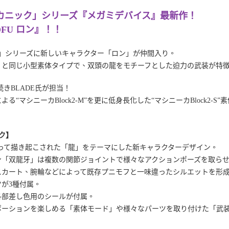
カニック」シリーズ『メガミデバイス』最新作！
OFU ロン』！！
FU」シリーズに新しいキャラクター「ロン」が仲間入り。
」と同じ小型素体タイプで、双頭の龍をモチーフとした迫力の武装が特
きBLADE氏が担当！
る“マシニーカBlock2-M”を更に低身長化した“マシニーカBlock2
ク】
よって描き起こされた「龍」をテーマにした新キャラクターデザイン。
ン「双龍牙」は複数の関節ジョイントで様々なアクションポーズを取ら
スカート、腕輪などによって既存プニモフと一味違ったシルエットを形
が3種付属。
各部差し色用のシールが付属。
ポーションを楽しめる「素体モード」や様々なパーツを取り付けた「武