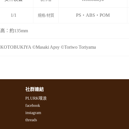
1/1
PS・ABS・POM
規格/材質
高：約135mm
 KOTOBUKIYA ©Masaki Apsy ©Toriwo Toriyama
社群連結
PLURK噗浪
facebook
instagram
threads