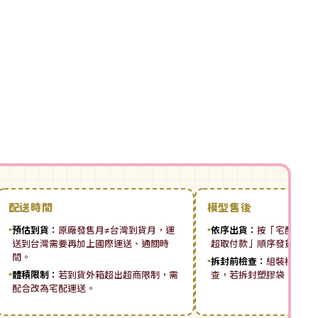
配送時間
模型售後
▪
預估到貨：
原廠發售月≠台灣到貨月，運
▪
依序出貨：
按「宅配先付 ➡
送到台灣需要再加上國際運送、通關時
超取付款」順序發貨。
間。
▪
拆封前檢查：
組裝模型板
▪
體積限制：
若到貨外箱超出超商限制，需
查，若拆封塑膠袋，恕無
配合改為宅配運送。