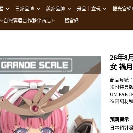
壽屋
日系品牌
美系品牌
景品｜盒玩
振光官網F
✨台灣壽屋合作夥伴商店✨
舊官網
26年8
女 禍月
商品貨號：K
※附特典版
UM PAR
※因詞材
預購提示
日本預計發售