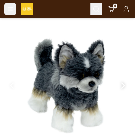
Cart
0