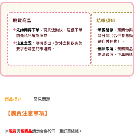
現貨商品
結帳須知
✦
先詢問再下單：
現貨流動快，建議下單
▪
單獨結帳：
預購勿與
前先私訊確認庫存。
請分開（合併會自動拆
需自付運費）。
✦
注重盒況：
隨機寄出。對外盒極致完美
要求者請至門市選購。
▪
無法取消：
預購商品
無法取消，下單前請
商品描述
常見問題
【購買注意事項】
※
現貨
與
預購品
請勿合併於同一筆訂單結帳。