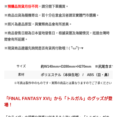
※
預購品到貨月份不同
，請分開下單購買。
※商品出貨為隨機寄出，若十分在意盒況者請至實體門市選購。
※照片為產品原型，與實際商品會有所差異。
※商品發售日期為日本當地發售日，根據貨運及海關情況，抵達台灣時
間會有所延遲。
(
･
ω･
)~
♥
※現貨商品建議先詢問是否有貨再付款哦！
サイズ
約W140mm×D280mm×H270mm ※尻尾含まず
素材
ポリエステル（本体生地） / ABS（目・鼻）
※写真は製作中のものです。実際の商品とは異なりますのでご了承ください。
「FINAL FANTASY XVI」から「トルガル」のグッズが登
場！