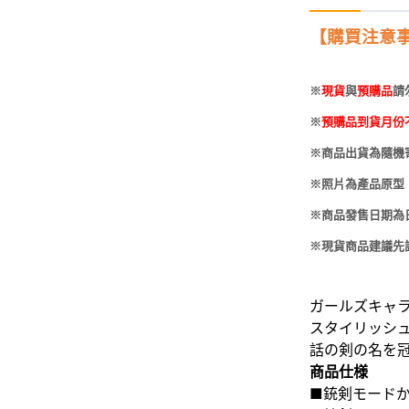
-
HOBBYBASE展示
庫洛魔法使
盒
【購買注意
日系其他
新世紀福音戰士
壽屋 可動人偶
鄰座的怪同學
※
現貨
與
預購品
請
※
預購品到貨月份
伊藤潤二
※商品出貨為隨機
快打旋風
※照片為產品原型
遊戲王
※商品發售日期為
彩虹小馬
※現貨商品建議先
偶像大師
ガールズキャ
吸血鬼騎士
スタイリッシ
話の剣の名を
商品仕様
■銃剣モード