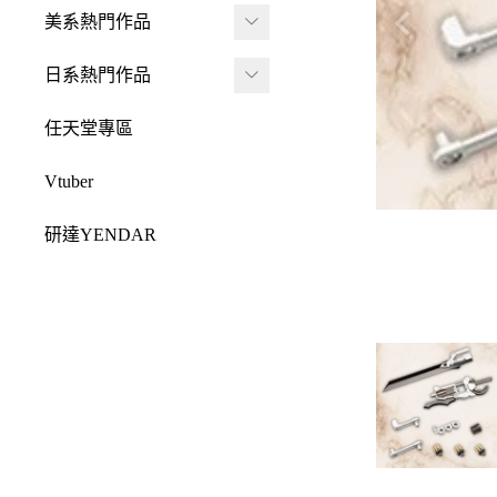
JADA
-
FRAME ARMS 骨裝
盒抽
美系熱門作品
-
機兵
MONSTER HUNTE
Killerbody
TAITO 景品
R 魔物獵人
DC 系列
日系熱門作品
-
女神裝置
McFarlane Toys 麥法蘭
elCOCO 景品
-
Resident Evil 惡靈古
Marvel 漫威系列
元氣少女緣結神
-
六角機牙
任天堂專區
-
堡
戰鎚40000
迪士尼系列
怪盜聖少女
-
創彩少女庭園
-
SPAWN 閃靈悍將
Vtuber
Design COCO
阿凡達
初音未來
-
ARCANADEA 阿爾
-
原創龍系列
SQUARE ENIX
研達YENDAR
卡納蒂亞
變形金剛
哥吉拉系列
-
Final Fantasy 太空戰
MEZCO TOYZ
-
無限邂逅Megalo Mar
恐怖系列
士
吉伊卡哇
-
ia
LDD 活死人娃娃
忍者龜
-
Dragon Quest 勇者鬥
Mega Man 洛克人
-
機器人大戰
Mighty Jaxx
惡龍
三麗鷗
-
-
機戰傭兵
FunBoxx
-
NieR 尼爾
鬼滅之刃
-
-
空戰奇兵
半剖系列
-
女神異聞錄
排球少年
-
-
EVOROIDS 機甲換
Original原創系列
-
BRING ARTS