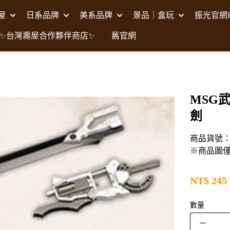
壽屋
日系品牌
美系品牌
景品｜盒玩
振光官網F
✨台灣壽屋合作夥伴商店✨
舊官網
MSG武
劍
商品貨號：K
※商品圖
NT$
245
數量
－