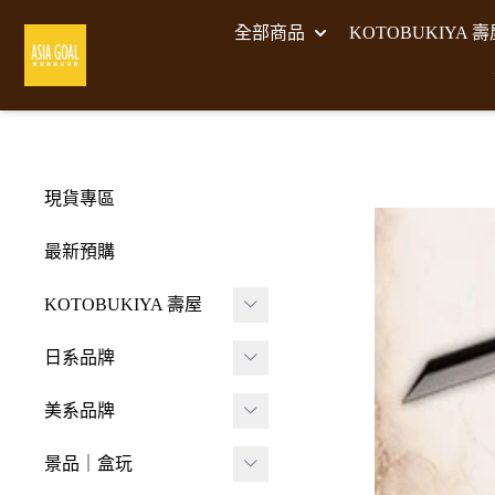
全部商品
KOTOBUKIYA 
現貨專區
最新預購
KOTOBUKIYA 壽屋
壽屋 組裝模型
日系品牌
-
壽屋 M.S.G武裝零件
A･DIMENSION
美系品牌
-
Frame Arms Girl 機甲
BellFine
HIYA TOYS
少女
景品｜盒玩
CAPCOM 卡普空