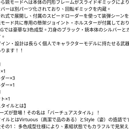
から銃モードへは本体の円形フレームがスライドギミックによ
ンバーは別パーツ化されており、回転ギミックを内蔵。
折れ式で展開し、付属のスピードローダーを使って装弾シーン
銃モード共に専用の懸架ジョイント・ホルスターが付属してお
S.Gでは豪華な3色成型。刀身のブラック・銃本体のシルバー
す。
ザイン・設計は長らく個人でキャラクターモデルに持たせる武
あります！！
1
×1
ダー×3
ダー×1
1
ト×1
スタイルとは】
シリーズが登場！その名は「バーチュアスタイル」！
ルとはVirtuous（高潔で品のある）とStyle（姿）の造語で
その1： 多色成型仕様により、素組状態でもカラフルで見栄