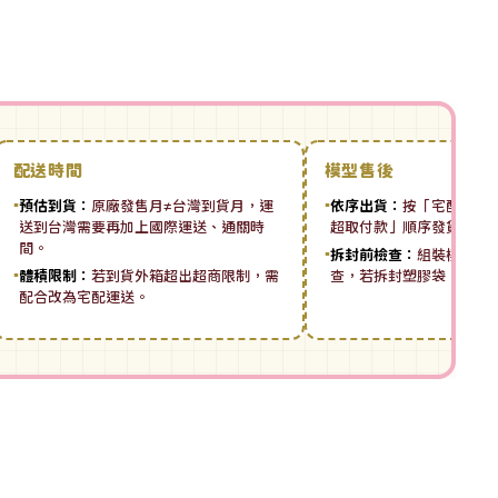
配送時間
模型售後
▪
預估到貨：
原廠發售月≠台灣到貨月，運
▪
依序出貨：
按「宅配先付 ➡
送到台灣需要再加上國際運送、通關時
超取付款」順序發貨。
間。
▪
拆封前檢查：
組裝模型板
▪
體積限制：
若到貨外箱超出超商限制，需
查，若拆封塑膠袋，恕無
配合改為宅配運送。