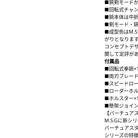
■銃剣モード
■回転式チャ
■銃本体は中
■剣モード・
■成型色はM.
がりとなりま
コンセプトデ
関して定評が
付属品
■回転式拳銃×
■両刃ブレード
■スピードロー
■ローダーホル
■ホルスター×
■懸架ジョイン
【バーチュア
M.S.Gに新
バーチュアスタイ
シリーズの特徴