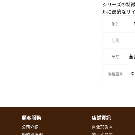
シリーズの特徴
ルに最適なサ
系列
比例
全
尺寸
©
版權聲明
顧客服務
店鋪資訊
公司介紹
台北形象店
條款與細則
誠品武昌店