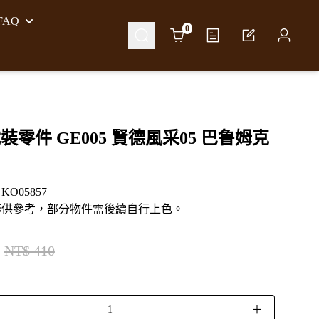
AQ
Cart
0
裝零件 GE005 賢德風采05 巴鲁姆克
O05857
僅供參考，部分物件需後續自行上色。
NT$ 410
＋