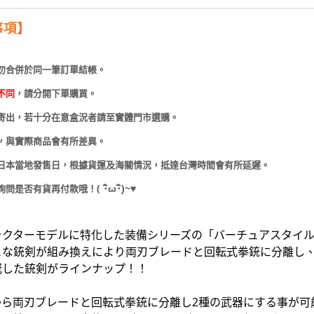
事項】
勿合併於同一筆訂單結帳。
不同
，請分開下單購買。
寄出，若十分在意盒況者請至實體門市選購。
，與實際商品會有所差異。
日本當地發售日，根據貨運及海關情況，抵達台灣時間會有所延遲。
(
･
ω･
)~
♥
詢問是否有貨再付款哦！
ラクターモデルに特化した装備シリーズの「バーチュアスタイル
ュな銃剣が組み換えにより両刃ブレードと回転式拳銃に分離し
冠した銃剣がラインナップ！！
から両刃ブレードと回転式拳銃に分離し2種の武器にする事が可