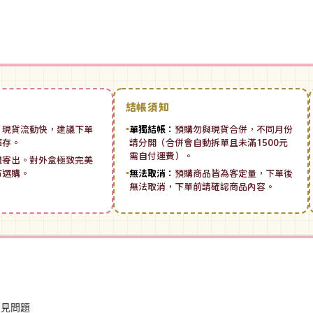
結帳須知
：
現貨流動快，建議下單
▪
單獨結帳：
預購勿與現貨合併，不同月份
庫存。
請分開（合併會自動拆單且未滿1500元
需自付運費）。
機寄出。對外盒極致完美
市選購。
▪
無法取消：
預購商品皆為客定量，下單後
無法取消，下單前請確認商品內容。
常見問題