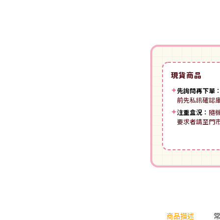
裝
動漫IP周邊商品
-
授權系列
-
Spritale
-
ZOIDS 洛伊德
咒術迴戰
NECA
-
SE其他
-
武御雷Muv-Luv
我的英雄學院
Star Ace
LingDong靈動
-
壽屋其他
BLUE LOCK 藍色監獄
現貨商品
美系其他
Nullset
壽屋 Figure 完成品(PVC)
進擊的巨人
✦
先詢問再下單
前先私訊確認
Union Creative
-
日系PVC
Re:從零開始的異世界生活
✦
注重盒況：
隨
PANTASY 拼奇 收藏積木
要求者請至門
-
美系PVC
航海王
-
小王子系列
-
美少女系列
間諜家家酒
-
聯名系列
-
心推工坊
寶可夢系列
-
原創系列
壽屋 雜貨系列
葬送的芙莉蓮
PUREMIND 木拼
-
Artist Support Item
戲劇性謀殺
商品描述
絨毛｜玩偶｜娃娃