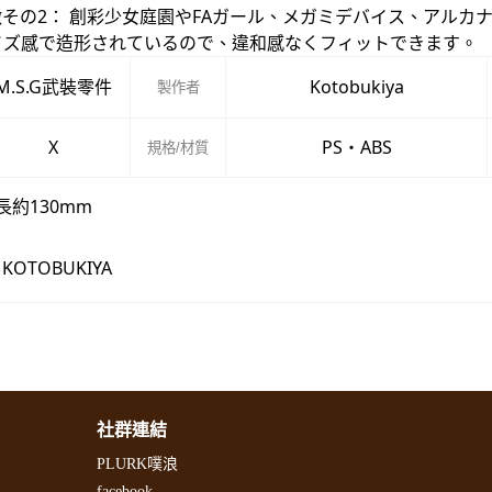
その2： 創彩少女庭園やFAガール、メガミデバイス、アルカナ
イズ感で造形されているので、違和感なくフィットできます。
M.S.G武裝零件
Kotobukiya
製作者
X
PS・ABS
規格/材質
長約130mm
 KOTOBUKIYA
社群連結
PLURK噗浪
facebook