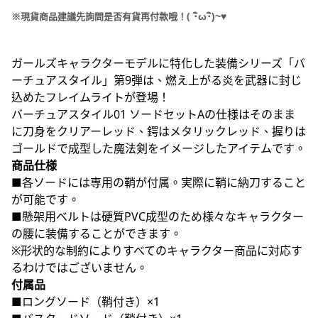
(
･
ω･
)~
♥
※現貨商品建議先詢問是否有貨再付款哦！
ガールズキャラクターモデルに特化した装備シリーズ「バ
ーチュアスタイル」第9弾は、燃え上がる炎を武器に封じ
込めたフレイムライトが登場！
バーチュアスタイル01 ソードセットAの仕様はそのまま
に刀身をクリアーレッド、鍔はメタリックレッド、握りは
ゴールドで成型した魔法剣をイメージしたアイテムです。
商品仕様
■各ソードには専用の鞘が付属。実際に鞘に納刀すること
が可能です。
■懸架用ベルトは硬質PVC成型のため様々なキャラクター
の腰に装備することができます。
※形状的な制約によりすべてのキャラクター商品に対応す
るわけではございません。
付属品
■ロングソード（鞘付き）×1