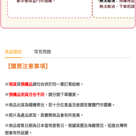
要求者請至門市選購。
▪
無法取消：
預購商品
無法取消，下單前請
商品描述
常見問題
【購買注意事項】
※
現貨
與
預購品
請勿合併於同一筆訂單結帳。
※
預購品到貨月份不同
，請分開下單購買。
※商品出貨為隨機寄出，若十分在意盒況者請至實體門市選購。
※照片為產品原型，與實際商品會有所差異。
※商品發售日期為日本當地發售日，根據貨運及海關情況，抵達台灣時
間會有所延遲。