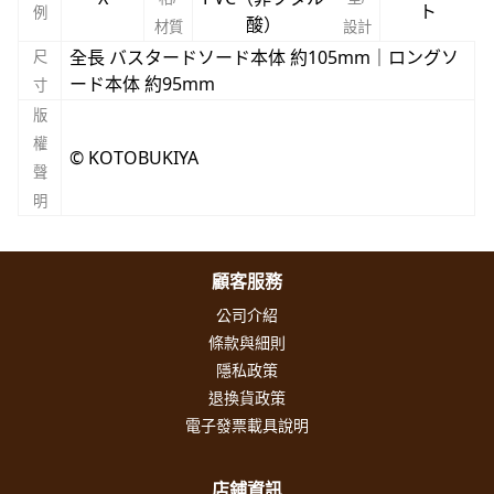
ト
例
酸）
材質
設計
全長 バスタードソード本体 約105mm｜ロングソ
尺
ード本体 約95mm
寸
版
權
© KOTOBUKIYA
聲
明
顧客服務
公司介紹
條款與細則
隱私政策
退換貨政策
電子發票載具說明
店鋪資訊