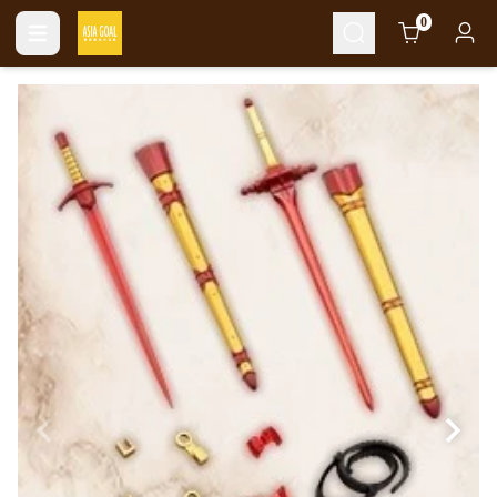
Cart
0