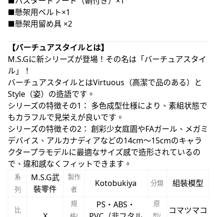
■バスタードソード（鞘付き）×1
■懸架用ベルト×1
■懸架用留め具 ×2
【バーチュアスタイルとは】
M.S.Gに新シリーズが登場！その名は「バーチュアスタイ
ル」！
バーチュアスタイルとはVirtuous（高潔で品のある）と
Style（姿）の造語です。
シリーズの特徴その1： 多色成型仕様により、素組状態で
もカラフルで見栄えが良いです。
シリーズの特徴その2： 創彩少女庭園やFAガール、メガミ
デバイス、アルカナディアなどの14cm～15cmのキャラ
クタープラモデルに最適なサイズ感で造形されているの
で、違和感なくフィットできます。
M.S.G武
系
製作
Kotobukiya
組裝模型
分類
裝零件
列
者
PS・ABS・
規
原
コマツマコ
比
X
PVC（非フタル
格/
型/