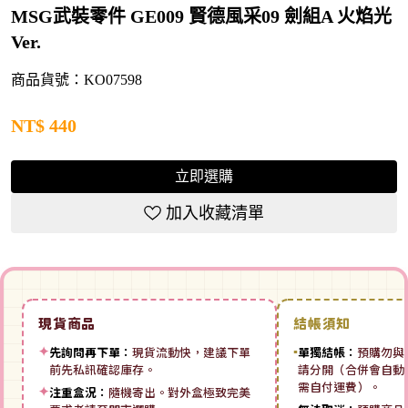
MSG武裝零件 GE009 賢德風采09 劍組A 火焰光
Ver.
商品貨號：KO07598
NT$
440
立即選購
加入收藏清單
現貨商品
結帳須知
✦
先詢問再下單：
現貨流動快，建議下單
▪
單獨結帳：
預購勿與
前先私訊確認庫存。
請分開（合併會自動拆
需自付運費）。
✦
注重盒況：
隨機寄出。對外盒極致完美