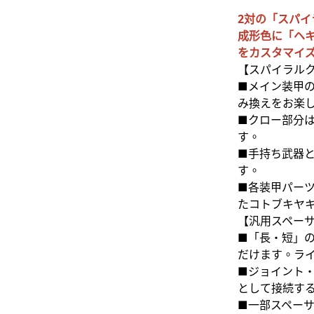
2対の「スパ
成形色に「ヘ
をカスタマイ
【スパイラル
■メイン装甲
み換えをお楽
■クロー部分
す。
■手持ち武器
す。
■各装甲パー
たコトブキヤ
【汎用スペー
■「長・短」
だけます。ラ
■ジョイント
として接続す
■一部スペー