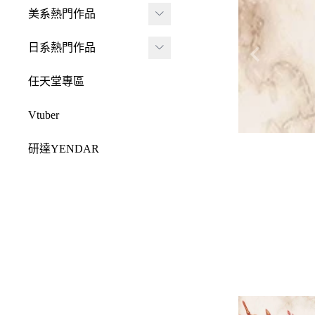
JADA
-
FRAME ARMS 骨裝
盒抽
美系熱門作品
-
機兵
MONSTER HUNTE
Killerbody
TAITO 景品
R 魔物獵人
DC 系列
日系熱門作品
-
女神裝置
McFarlane Toys 麥法蘭
elCOCO 景品
-
Resident Evil 惡靈古
Marvel 漫威系列
元氣少女緣結神
-
六角機牙
任天堂專區
-
堡
戰鎚40000
迪士尼系列
怪盜聖少女
-
創彩少女庭園
-
SPAWN 閃靈悍將
Vtuber
Design COCO
阿凡達
初音未來
-
ARCANADEA 阿爾
-
原創龍系列
SQUARE ENIX
研達YENDAR
卡納蒂亞
變形金剛
哥吉拉系列
-
Final Fantasy 太空戰
MEZCO TOYZ
-
無限邂逅Megalo Mar
恐怖系列
士
吉伊卡哇
-
ia
LDD 活死人娃娃
忍者龜
-
Dragon Quest 勇者鬥
Mega Man 洛克人
-
機器人大戰
Mighty Jaxx
惡龍
三麗鷗
-
-
機戰傭兵
FunBoxx
-
NieR 尼爾
鬼滅之刃
-
-
空戰奇兵
半剖系列
-
女神異聞錄
排球少年
-
-
EVOROIDS 機甲換
Original原創系列
-
BRING ARTS