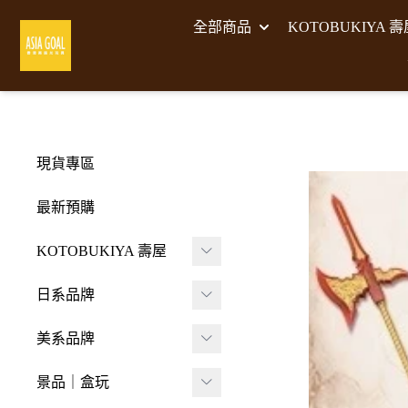
全部商品
KOTOBUKIYA 
現貨專區
最新預購
KOTOBUKIYA 壽屋
壽屋 組裝模型
日系品牌
-
壽屋 M.S.G武裝零件
A･DIMENSION
美系品牌
-
Frame Arms Girl 機甲
BellFine
HIYA TOYS
少女
景品｜盒玩
CAPCOM 卡普空