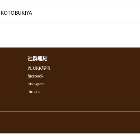
 KOTOBUKIYA
社群連結
PLURK噗浪
facebook
instagram
threads