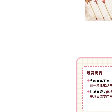
裝
動漫IP周邊商品
-
授權系列
-
Spritale
-
ZOIDS 洛伊德
咒術迴戰
NECA
-
SE其他
-
武御雷Muv-Luv
我的英雄學院
Star Ace
LingDong靈動
-
壽屋其他
BLUE LOCK 藍色監獄
美系其他
Nullset
壽屋 Figure 完成品(PVC)
進擊的巨人
Union Creative
-
日系PVC
Re:從零開始的異世界生活
PANTASY 拼奇 收藏積木
-
美系PVC
航海王
-
小王子系列
現貨商品
-
美少女系列
間諜家家酒
-
聯名系列
✦
先詢問再下單
-
心推工坊
寶可夢系列
前先私訊確認
-
原創系列
✦
注重盒況：
隨
壽屋 雜貨系列
葬送的芙莉蓮
要求者請至門
PUREMIND 木拼
-
Artist Support Item
戲劇性謀殺
絨毛｜玩偶｜娃娃