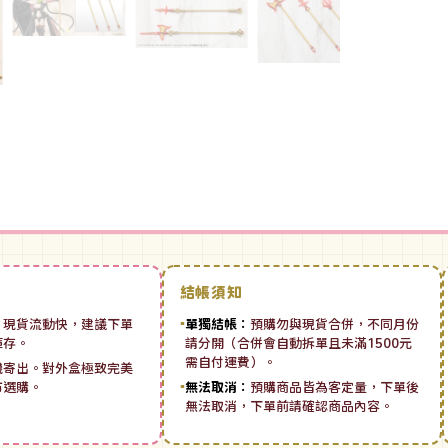
結帳須知
：
現貨流動快，建議下單
▪
單獨結帳：
預購勿與現貨合併，不同月份
庫存。
請分開（合併會自動拆單且未滿1500元
需自付運費）。
機寄出。對外盒極致完美
市選購。
▪
無法取消：
預購商品皆為客定量，下單後
無法取消，下單前請確認商品內容。