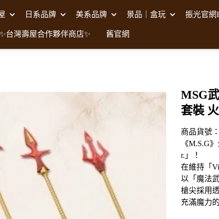
壽屋
日系品牌
美系品牌
景品｜盒玩
振光官網F
✨台灣壽屋合作夥伴商店✨
舊官網
MSG武
套裝 火
商品貨號：K
《M.S.G》
r.」！
在維持「Vi
以「魔法
槍尖採用
充滿魔力