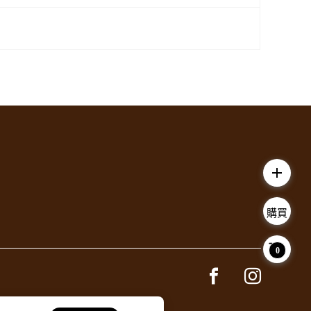
add
購買
0
Facebook page
Instagram 