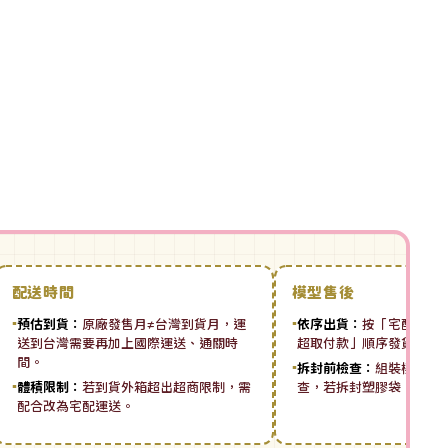
配送時間
模型售後
▪
預估到貨：
原廠發售月≠台灣到貨月，運
▪
依序出貨：
按「宅配先付 ➡
送到台灣需要再加上國際運送、通關時
超取付款」順序發貨。
間。
▪
拆封前檢查：
組裝模型板
▪
體積限制：
若到貨外箱超出超商限制，需
查，若拆封塑膠袋，恕無
配合改為宅配運送。