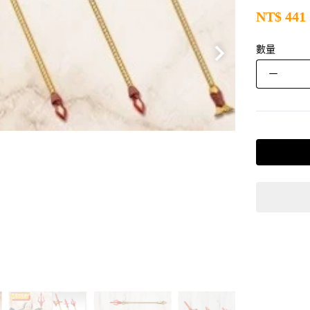
NT$
441
數量
－