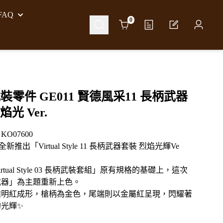
AQ
Cart
0
裝零件 GE011 賢德風采11 長柄武器
焰光 Ver.
O07600
全新推出「Virtual Style 11 長柄武器套裝 烈焰光輝Ve
rtual Style 03 長柄武裝套組」原有規格的基礎上，這次
武器」為主題重新上色。
透明紅成形，槍柄為金色，尾端則以金屬紅呈現，閃耀著
的光輝✨