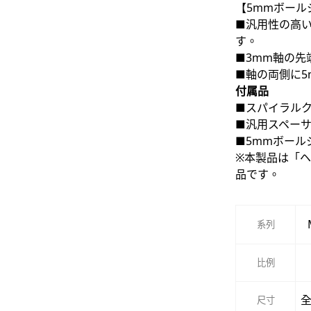
【5mmボー
■汎用性の高い
す。
■3mm軸の
■軸の両側に
付属品
■スパイラルク
■汎用スペーサ
■5mmボール
※本製品は「ヘ
品です。
系列
比例
全
尺寸