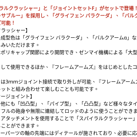
イラルクラッシャー」と「ジョイントセットF」がセットで登場
キサブルー」を採用し、「グライフェン バラクーダ」、「バル
ズ可能！
クラッシャー】
の成型色は「グライフェン バラクーダ」、「バルクアームα」
しみいただけます。
はポリキャップ関節により開閉でき、ゼンマイ機構による「大
として使用できるほか、『フレームアームズ』をはじめとした
ツは3ｍｍジョイント接続で取り外しが可能、『フレームアーム
キットと組み合わせて楽しむことも可能です。
サージョイント】
の他にも「凹凸型」、「パイプ型」、「凸凸型」など様々なタ
イフルの砲身や無限に連結してロッドのように使うことができ
・アタッチメントを使用することで「スパイラルクラッシャー
ることができます。
サーパーツの軸の先端にはディテールが施されており、必要に