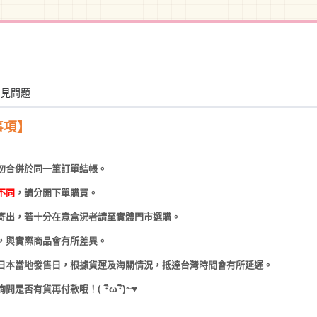
常見問題
事項】
勿合併於同一筆訂單結帳。
不同
，請分開下單購買。
寄出，若十分在意盒況者請至實體門市選購。
，與實際商品會有所差異。
日本當地發售日，根據貨運及海關情況，抵達台灣時間會有所延遲。
(
･
ω･
)~
♥
詢問是否有貨再付款哦！