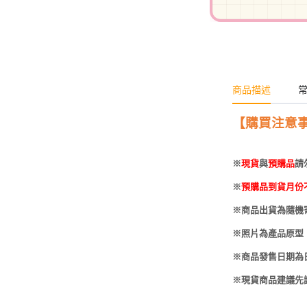
-
HOBBYBASE展示
庫洛魔法使
盒
日系其他
新世紀福音戰士
壽屋 可動人偶
鄰座的怪同學
商品描述
伊藤潤二
快打旋風
【購買注意
遊戲王
※
現貨
與
預購品
請
彩虹小馬
※
預購品到貨月份
偶像大師
※商品出貨為隨機
吸血鬼騎士
※照片為產品原型
※商品發售日期為
※現貨商品建議先