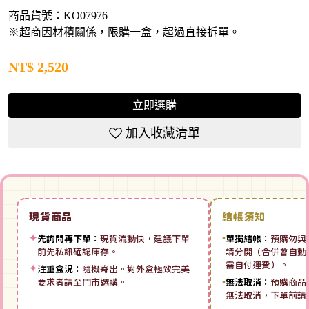
商品貨號：KO07976
※超商因材積關係，限購一盒，超過直接拆單。
NT$
2,520
立即選購
加入收藏清單
現貨商品
結帳須知
✦
先詢問再下單：
現貨流動快，建議下單
▪
單獨結帳：
預購勿與
前先私訊確認庫存。
請分開（合併會自動拆
需自付運費）。
✦
注重盒況：
隨機寄出。對外盒極致完美
要求者請至門市選購。
▪
無法取消：
預購商品
無法取消，下單前請