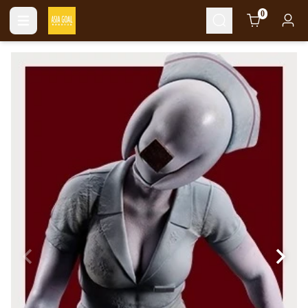
Cart
0