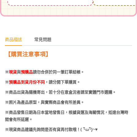
商品描述
常見問題
【購買注意事項】
※
現貨
與
預購品
請勿合併於同一筆訂單結帳。
※
預購品到貨月份不同
，請分開下單購買。
※商品出貨為隨機寄出，若十分在意盒況者請至實體門市選購。
※照片為產品原型，與實際商品會有所差異。
※商品發售日期為日本當地發售日，根據貨運及海關情況，抵達台灣時
間會有所延遲。
(
･
ω･
)~
♥
※現貨商品建議先詢問是否有貨再付款哦！