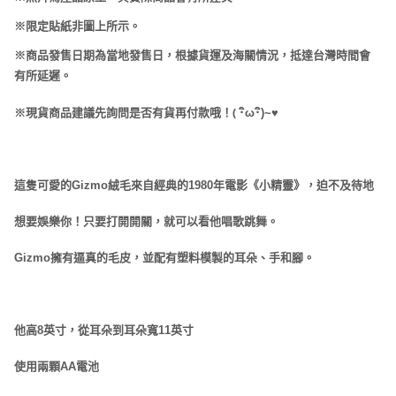
※限定貼紙非圖上所示。
※商品發售日期為當地發售日，根據貨運及海關情況，抵達台灣時間會
有所延遲。
(
※現貨商品建議先詢問是否有貨再付款哦！
･
ω･
)~
♥
這隻可愛的Gizmo絨毛來自經典的1980年電影《小精靈》，迫不及待地
想要娛樂你！只要打開開關，就可以看他唱歌跳舞。
Gizmo擁有逼真的毛皮，並配有塑料模製的耳朵、手和腳。
他高8英寸，從耳朵到耳朵寬11英寸
使用兩顆AA電池