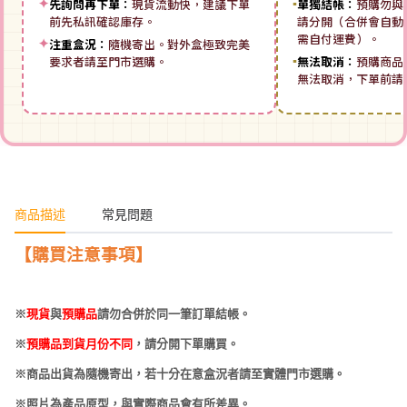
✦
先詢問再下單：
現貨流動快，建議下單
▪
單獨結帳：
預購勿與
前先私訊確認庫存。
請分開（合併會自動拆
需自付運費）。
✦
注重盒況：
隨機寄出。對外盒極致完美
要求者請至門市選購。
▪
無法取消：
預購商品
無法取消，下單前請
商品描述
常見問題
【購買注意事項】
※
現貨
與
預購品
請勿合併於同一筆訂單結帳。
※
預購品到貨月份不同
，請分開下單購買。
※商品出貨為隨機寄出，若十分在意盒況者請至實體門市選購。
※照片為產品原型，與實際商品會有所差異。