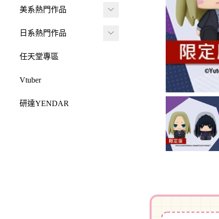
JADA
-
FRAME ARMS 骨裝
盒抽
美系熱門作品
-
機兵
MONSTER HUNTE
Killerbody
TAITO 景品
R 魔物獵人
DC 系列
日系熱門作品
-
女神裝置
McFarlane Toys 麥法蘭
elCOCO 景品
-
Resident Evil 惡靈古
Marvel 漫威系列
元氣少女緣結神
-
六角機牙
任天堂專區
-
堡
戰鎚40000
迪士尼系列
怪盜聖少女
-
創彩少女庭園
-
SPAWN 閃靈悍將
Vtuber
Design COCO
阿凡達
初音未來
-
ARCANADEA 阿爾
-
原創龍系列
SQUARE ENIX
研達YENDAR
卡納蒂亞
變形金剛
哥吉拉系列
-
Final Fantasy 太空戰
MEZCO TOYZ
-
無限邂逅Megalo Mar
恐怖系列
士
吉伊卡哇
-
ia
LDD 活死人娃娃
忍者龜
-
Dragon Quest 勇者鬥
Mega Man 洛克人
-
機器人大戰
Mighty Jaxx
惡龍
三麗鷗
-
-
機戰傭兵
FunBoxx
-
NieR 尼爾
鬼滅之刃
-
-
空戰奇兵
半剖系列
-
女神異聞錄
排球少年
-
-
EVOROIDS 機甲換
Original原創系列
-
BRING ARTS