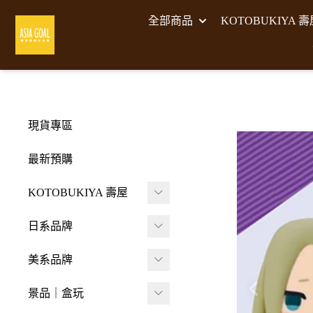
全部商品
KOTOBUKIYA 
現貨專區
最新預購
KOTOBUKIYA 壽屋
壽屋 組裝模型
日系品牌
-
壽屋 M.S.G武裝零件
A･DIMENSION
美系品牌
-
Frame Arms Girl 機甲
BellFine
HIYA TOYS
少女
景品｜盒玩
CAPCOM 卡普空