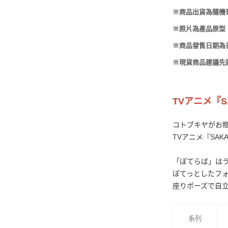
-
HOBBYBASE展示
庫洛魔法使
※商品出貨為隨機
盒
日系其他
新世紀福音戰士
※照片為產品原型
壽屋 可動人偶
※商品發售日期為
鄰座的怪同學
※現貨商品建議先
伊藤潤二
快打旋風
TVアニメ『
遊戲王
コトブキヤがお
彩虹小馬
TVアニメ『SAK
偶像大師
「ぽてらば」は
吸血鬼騎士
ぽてっとしたフ
座りポーズで自
系列