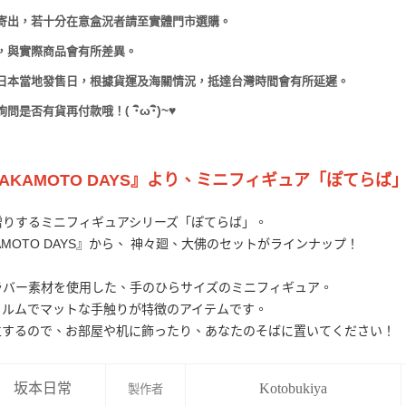
寄出，若十分在意盒況者請至實體門市選購。
，與實際商品會有所差異。
日本當地發售日，根據貨運及海關情況，抵達台灣時間會有所延遲。
(
･
ω･
)~
♥
詢問是否有貨再付款哦！
SAKAMOTO DAYS』より、ミニフィギュア「ぽてらば
贈りするミニフィギュアシリーズ「ぽてらば」。
AMOTO DAYS』から、 神々廻、大佛のセットがラインナップ！
ラバー素材を使用した、手のひらサイズのミニフィギュア。
ォルムでマットな手触りが特徴のアイテムです。
立するので、お部屋や机に飾ったり、あなたのそばに置いてください！
坂本日常
Kotobukiya
製作者