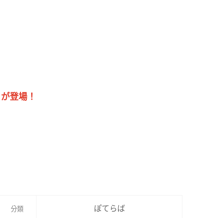
」が登場！
ぽてらば
分類