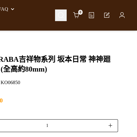
AQ
Cart
0
 RABA吉祥物系列 坂本日常 神神廻
 (全高約80mm)
O06850
0
＋