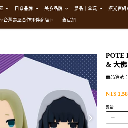
壽屋
日系品牌
美系品牌
景品｜盒玩
振光官網F
✨台灣壽屋合作夥伴商店✨
舊官網
POTE
& 大佛
商品貨號：K
NT$
1,58
數量
－