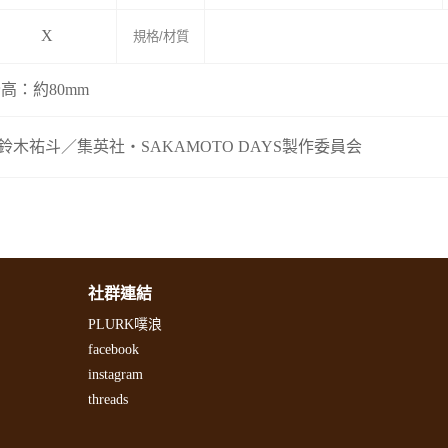
X
規格/材質
高：約80mm
鈴木祐斗／集英社・SAKAMOTO DAYS製作委員会
社群連結
PLURK噗浪
facebook
instagram
threads