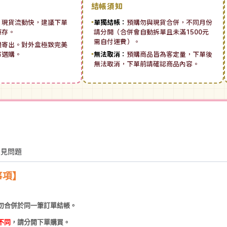
結帳須知
：
現貨流動快，建議下單
▪
單獨結帳：
預購勿與現貨合併，不同月份
庫存。
請分開（合併會自動拆單且未滿1500元
需自付運費）。
機寄出。對外盒極致完美
市選購。
▪
無法取消：
預購商品皆為客定量，下單後
無法取消，下單前請確認商品內容。
常見問題
事項】
勿合併於同一筆訂單結帳。
不同
，請分開下單購買。