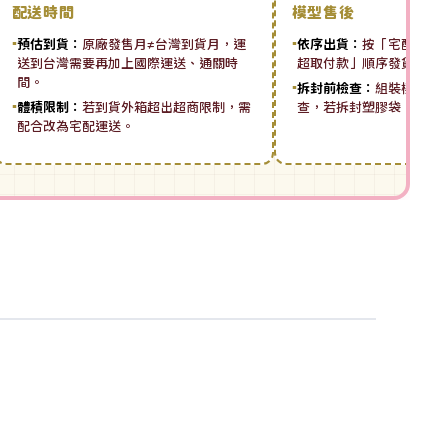
配送時間
模型售後
▪
預估到貨：
原廠發售月≠台灣到貨月，運
▪
依序出貨：
按「宅配先付 ➡
送到台灣需要再加上國際運送、通關時
超取付款」順序發貨。
間。
▪
拆封前檢查：
組裝模型板
▪
體積限制：
若到貨外箱超出超商限制，需
查，若拆封塑膠袋，恕無
配合改為宅配運送。