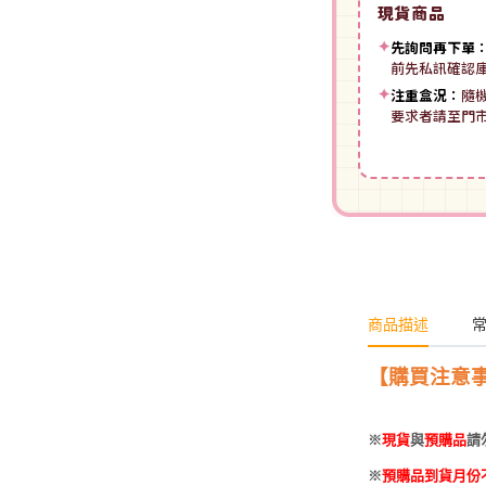
現貨商品
裝
動漫IP周邊商品
-
授權系列
-
Spritale
✦
先詢問再下單
-
ZOIDS 洛伊德
咒術迴戰
前先私訊確認
NECA
-
SE其他
✦
注重盒況：
隨
-
武御雷Muv-Luv
我的英雄學院
要求者請至門
Star Ace
LingDong靈動
-
壽屋其他
BLUE LOCK 藍色監獄
美系其他
Nullset
壽屋 Figure 完成品(PVC)
進擊的巨人
Union Creative
-
日系PVC
Re:從零開始的異世界生活
PANTASY 拼奇 收藏積木
-
美系PVC
航海王
-
小王子系列
-
美少女系列
商品描述
間諜家家酒
-
聯名系列
-
心推工坊
寶可夢系列
【購買注意
-
原創系列
壽屋 雜貨系列
葬送的芙莉蓮
※
現貨
與
預購品
請
PUREMIND 木拼
-
Artist Support Item
戲劇性謀殺
※
預購品到貨月份
絨毛｜玩偶｜娃娃