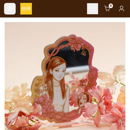
Cart
0