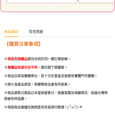
商品描述
常見問題
【購買注意事項】
※
現貨
與
預購品
請勿合併於同一筆訂單結帳。
※
預購品到貨月份不同
，請分開下單購買。
※商品出貨為隨機寄出，若十分在意盒況者請至實體門市選購。
※照片為產品原型，與實際商品會有所差異。
※商品發售日期為日本當地發售日，根據貨運及海關情況，抵達台灣時
間會有所延遲。
♥
(
･
ω･
)~
※現貨商品建議先詢問是否有貨再付款哦！