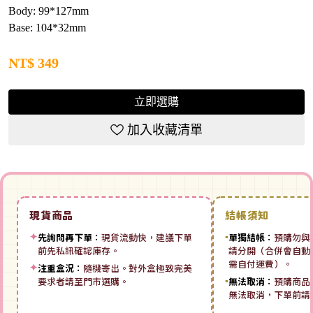
Body: 99*127mm
Base: 104*32mm
NT$
349
立即選購
加入收藏清單
現貨商品
結帳須知
✦
先詢問再下單：
現貨流動快，建議下單
▪
單獨結帳：
預購勿與
前先私訊確認庫存。
請分開（合併會自動拆
需自付運費）。
✦
注重盒況：
隨機寄出。對外盒極致完美
要求者請至門市選購。
▪
無法取消：
預購商品
無法取消，下單前請