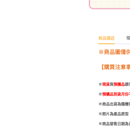
-
HOBBYBASE展示
庫洛魔法使
盒
日系其他
新世紀福音戰士
壽屋 可動人偶
鄰座的怪同學
商品描述
伊藤潤二
快打旋風
※商品圖僅
遊戲王
【購買注意
彩虹小馬
※
現貨
與
預購品
請
偶像大師
※
預購品到貨月份
吸血鬼騎士
※商品出貨為隨機
※照片為產品原型
※商品發售日期為