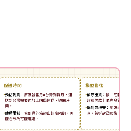
配送時間
模型售後
▪
預估到貨：
原廠發售月≠台灣到貨月，運
▪
依序出貨：
按「宅配先付 ➡
送到台灣需要再加上國際運送、通關時
超取付款」順序發貨。
間。
▪
拆封前檢查：
組裝模型板
▪
體積限制：
若到貨外箱超出超商限制，需
查，若拆封塑膠袋，恕無
配合改為宅配運送。