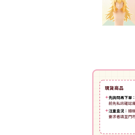
裝
動漫IP周邊商品
-
授權系列
-
Spritale
-
ZOIDS 洛伊德
咒術迴戰
NECA
-
SE其他
-
武御雷Muv-Luv
我的英雄學院
Star Ace
LingDong靈動
-
壽屋其他
BLUE LOCK 藍色監獄
美系其他
Nullset
壽屋 Figure 完成品(PVC)
進擊的巨人
Union Creative
-
日系PVC
Re:從零開始的異世界生活
PANTASY 拼奇 收藏積木
-
美系PVC
航海王
-
小王子系列
現貨商品
-
美少女系列
間諜家家酒
-
聯名系列
✦
先詢問再下單
-
心推工坊
寶可夢系列
前先私訊確認
-
原創系列
✦
注重盒況：
隨
壽屋 雜貨系列
葬送的芙莉蓮
要求者請至門
PUREMIND 木拼
-
Artist Support Item
戲劇性謀殺
絨毛｜玩偶｜娃娃