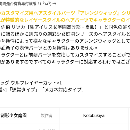
(
･
ω･
)~
♥
詢問是否有貨再付款哦！
のカスタマイズ用ヘアスタイルパーツ『アレンジウィッグ』シ
先が特徴的なレイヤースタイルのヘアパーツでキャラクターの
「佐伯 リツカ【聖アイリス女学園高等部・夏服】」と同色の鮮
ーに飾るほかに別売りの創彩少女庭園シリーズのヘアスタイル
の互換性によって様々なキャラクターのアレンジウィッグとし
寿武希子の表情パーツとの互換性はありません。
ャラクターとは前髪パーツを交換してカスタマイズすることが
約がありますのですべてのキャラクターに対応するわけではご
。
ィッグ ウルフレイヤーカット×1
2種×1「通常タイプ」「メガネ対応タイプ」
創彩少女庭園
Kotobukiya
製作者