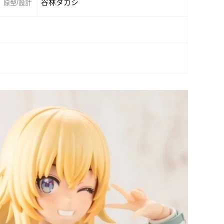
谷林タカシ
原型/設計