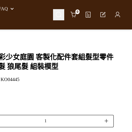
AQ
Cart
0
0 創彩少女庭園 客製化配件套組髮型零件
髮 狼尾髮 組裝模型
O04445
＋