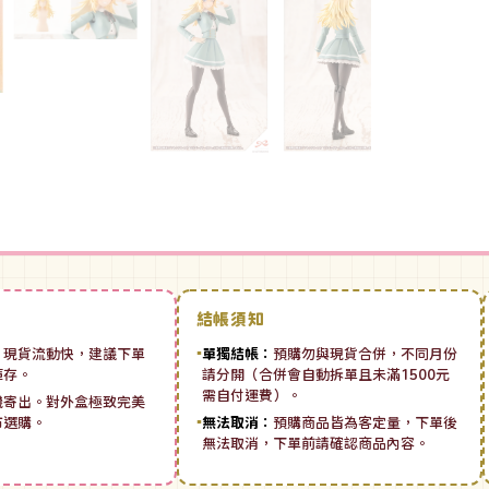
結帳須知
：
現貨流動快，建議下單
▪
單獨結帳：
預購勿與現貨合併，不同月份
庫存。
請分開（合併會自動拆單且未滿1500元
需自付運費）。
機寄出。對外盒極致完美
市選購。
▪
無法取消：
預購商品皆為客定量，下單後
無法取消，下單前請確認商品內容。