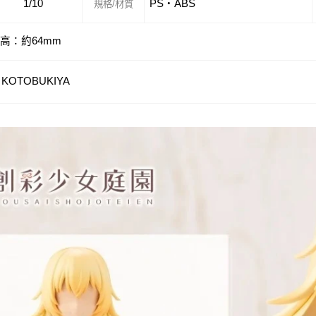
1/10
PS・ABS
規格/材質
高：約64mm
KOTOBUKIYA