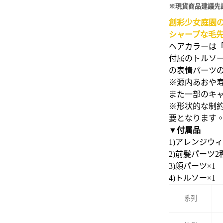
※現貨商品建議先
創彩少女庭園
シャープな毛
ヘアカラーは
付属のトルソ
の表情パーツ
※源内あおや
また一部のキ
※形状的な制
要となります
▼付属品
1)アレンジウ
2)前髪パーツ
3)顔パーツ×1
4)トルソー×1
系列