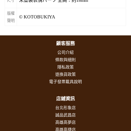
未塗装表情パーツ 全高：約18mm
尺寸
版權
© KOTOBUKIYA
聲明
顧客服務
公司介紹
條款與細則
隱私政策
退換貨政策
電子發票載具說明
店鋪資訊
台北形象店
誠品武昌店
高雄高夢店
高雄高捷店