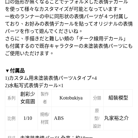
口の造形が無くなることでデフォルメした表情デカール
を使って様々なカスタマイズが可能となっています。
一枚のランナーの中に同形状の表情パーツが４つ付属し
ており、お好みの表情デカールを貼ってオリジナルの表情
パーツを作って遊んでくださいね。
さらに、手描きだと難しい頬の「チーク線用デカール」
も付属するので既存キャラクターの未塗装表情パーツにも
ご使用いただけます。
▼付属品
1)カスタム用未塗装表情パーツAタイプ×4
2)水転写式表情デカール×1
創彩少
製作
Kotobukiya
組裝模型
系列
分類
女庭園
者
原
規格/
1/10
ABS
丸家裕之介
比例
型/
材質
設計