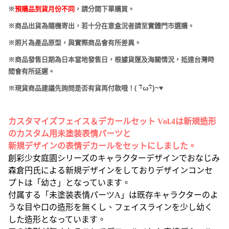
※
預購品到貨月份不同
，請分開下單購買。
※商品出貨為隨機寄出，若十分在意盒況者請至實體門市選購。
※照片為產品原型，與實際商品會有所差異。
※商品發售日期為日本當地發售日，根據貨運及海關情況，抵達台灣時
間會有所延遲。
(
･
ω･
)~
♥
※現貨商品建議先詢問是否有貨再付款哦！
カスタマイズフェイス＆デカールセット Vol.4は新規造形
のカスタム用未塗装表情パーツと
新規デザインの表情デカールをセットにしました。
創彩少女庭園シリーズのキャラクターデザインでおなじみ
森倉円氏による新規デザインをしておりデザインコンセ
プトは「幼さ」となっています。
付属する「未塗装表情パーツA」は既存キャラクターのよ
うな目や口の造形を無くし、フェイスラインを少し幼く
した造形となっています。