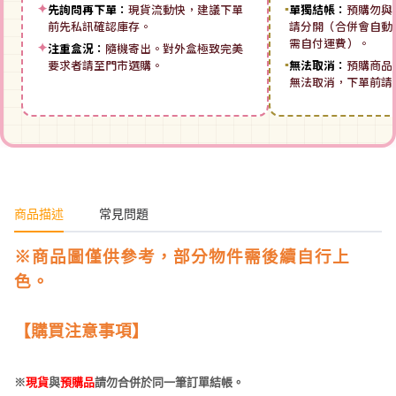
✦
先詢問再下單：
現貨流動快，建議下單
▪
單獨結帳：
預購勿與
前先私訊確認庫存。
請分開（合併會自動拆
需自付運費）。
✦
注重盒況：
隨機寄出。對外盒極致完美
要求者請至門市選購。
▪
無法取消：
預購商品
無法取消，下單前請
商品描述
常見問題
※商品圖僅供參考，部分物件需後續自行上
色。
【購買注意事項】
※
現貨
與
預購品
請勿合併於同一筆訂單結帳。