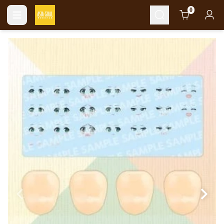
Cart
0