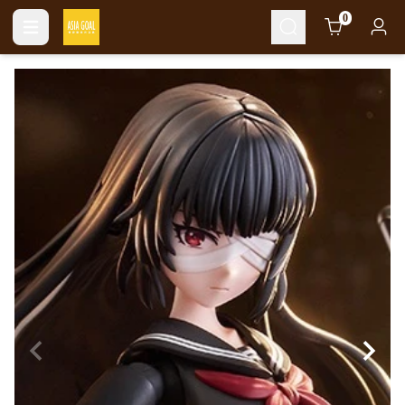
Cart
0