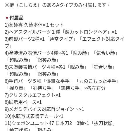
※拵（こしらえ）のあるAタイプのみ付属します。
▼
付属品
1)薬師寺 久遠本体×１セット
2)ヘアスタイルパーツ１種「姫カットロングヘア」×1
3)前髪パーツ2種×1「通常タイプ」「エフェクト対応タイ
プ」
4)塗装済み表情パーツ4種×各1「睨み顔」「気合い顔」
「超睨み顔」「微笑み顔」
5)未塗装表情パーツ４種×各1「睨み顔」「気合い顔」
「超睨み顔」「微笑み顔」
6)手首パーツ５種「優雅な平手」「力のこもった平手」
「握り拳」「剣持ち手」「銃持ち手」×各左右分
7)クリスタルエフェクト×1
8)展示用ベース×1
9)メガミデバイス対応首ジョイント×1
10)水転写式表情デカール×1
11)ウェポンユニット47 日本刀2 3種×1「抜刀状態」
「納刀状態」「鞘のみ」