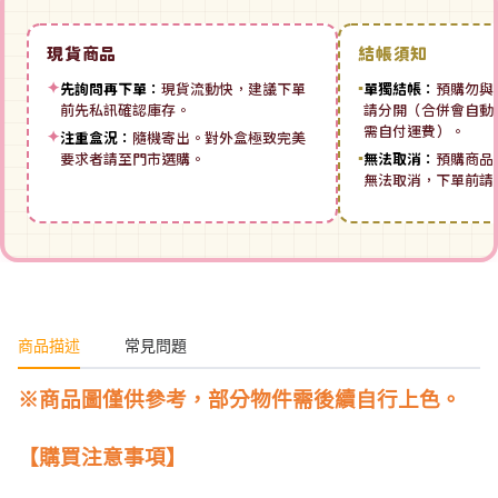
現貨商品
結帳須知
✦
先詢問再下單：
現貨流動快，建議下單
▪
單獨結帳：
預購勿與
前先私訊確認庫存。
請分開（合併會自動拆
需自付運費）。
✦
注重盒況：
隨機寄出。對外盒極致完美
要求者請至門市選購。
▪
無法取消：
預購商品
無法取消，下單前請
商品描述
常見問題
※商品圖僅供參考，部分物件需後續自行上色。
【購買注意事項】