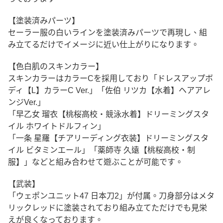
【塗装済みパーツ】
セーラー服の白いラインを塗装済みパーツで再現し、組
み立てるだけでイメージに近い仕上がりになります。
【色白肌のスキンカラー】
スキンカラーはカラーCを採用しており「ドレスアップボ
ディ【L】カラーC Ver.」「佐伯 リツカ【水着】ヘアアレ
ンジVer.」
「早乙女 瑠衣【桃桜高校・競泳水着】ドリーミングスタ
イル ホワイトドルフィン」
「一条 星羅【チアリーディング衣装】ドリーミングスタ
イル ビタミンエール」「薬師寺 久遠【桃桜高校・制
服】」などと組み合わせて遊ぶことが可能です。
【武装】
「ウェポンユニット47 日本刀2」が付属。刀身部分はメタ
リックレッドに塗装されており組み立てただけでも見栄
えが良くなっております。