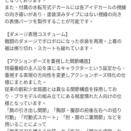
となっております。
また、付属の水転写式デカールには各アイデカールの視線
の向き違いがあり、塗装済みタイプにはない視線の向き
の表情パーツを製作することが可能です。
【ダメージ表現コスチューム】
戦闘のダメージでボロボロになった衣装を再現。上着の
裾は擦り切れ、スカートも破れています。
【アクションポーズを重視した関節構造】
特撮番組の主人公を演じるキャラクターという設定から、
重視する表現の方向性を変更しアクションポーズ特化の仕
様にまとめました。
従来の創彩少女庭園とは異なる関節構造を採用してお
り、プラモデルの組み立てにある程度慣れた人向けの仕
様となっています。
「肩の引き出し関節」「胸部・腹部の前後左右への捻り
可動」「可動式スカート」「肘・膝の二重関節」などを
用いることによって