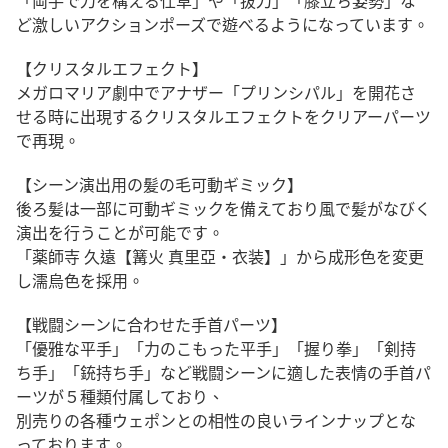
「両手で刀を構える仕草」や「抜刀」「膝立ち姿勢」な
ど激しいアクションポーズで遊べるようになっています。
【クリスタルエフェクト】
メガロマリア劇中でアナザー「プリンシパル」を開花さ
せる時に出現するクリスタルエフェクトをクリアーパーツ
で再現。
【シーン演出用の髪の毛可動ギミック】
後ろ髪は一部に可動ギミックを備えており風で髪がなびく
演出を行うことが可能です。
「薬師寺 久遠【篝火 真里亞・衣装】」から成形色を変更
し濡烏色を採用。
【戦闘シーンに合わせた手首パーツ】
「優雅な平手」「力のこもった平手」「握り拳」「剣持
ち手」「銃持ち手」など戦闘シーンに適した表情の手首パ
ーツが５種類付属しており、
別売りの各種ウェポンとの相性の良いラインナップとな
っております。