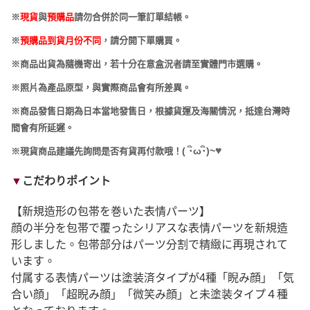
※
現貨
與
預購品
請勿合併於同一筆訂單結帳。
※
預購品到貨月份不同
，請分開下單購買。
※商品出貨為隨機寄出，若十分在意盒況者請至實體門市選購。
※照片為產品原型，與實際商品會有所差異。
※商品發售日期為日本當地發售日，根據貨運及海關情況，抵達台灣時
間會有所延遲。
♥
(
･
ω･
)~
※現貨商品建議先詢問是否有貨再付款哦！
▼
こだわりポイント
【新規造形の包帯を巻いた表情パーツ】
顔の半分を包帯で覆ったシリアスな表情パーツを新規造
形しました。包帯部分はパーツ分割で精緻に再現されて
います。
付属する表情パーツは塗装済タイプが4種「睨み顔」「気
合い顔」「超睨み顔」「微笑み顔」と未塗装タイプ４種