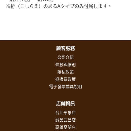
※拵（こしらえ）のあるAタイプのみ付属します。
顧客服務
公司介紹
條款與細則
隱私政策
退換貨政策
電子發票載具說明
店鋪資訊
台北形象店
誠品武昌店
高雄高夢店