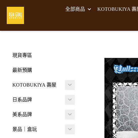
全部商品
KOTOBUKIYA 
現貨專區
最新預購
KOTOBUKIYA 壽屋
壽屋 組裝模型
日系品牌
-
壽屋 M.S.G武裝零件
A･DIMENSION
美系品牌
-
Frame Arms Girl 機甲
BellFine
HIYA TOYS
少女
景品｜盒玩
CAPCOM 卡普空