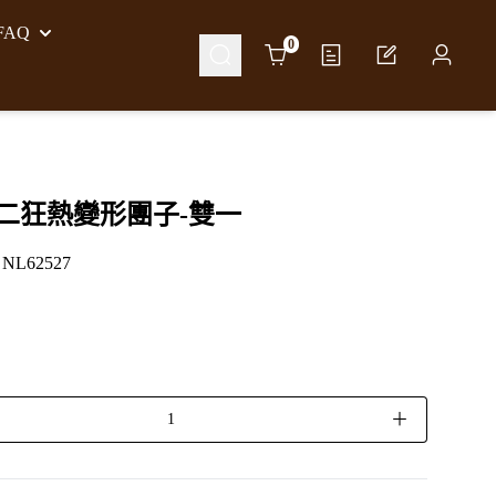
AQ
Cart
0
二狂熱變形團子-雙一
L62527
＋