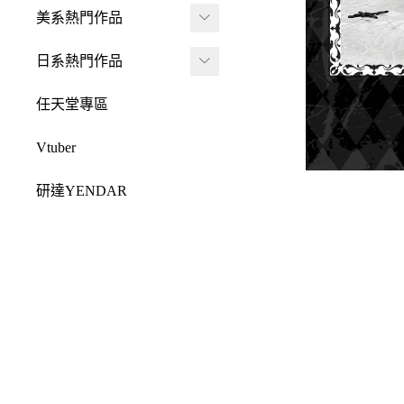
JADA
-
FRAME ARMS 骨裝
盒抽
美系熱門作品
-
機兵
MONSTER HUNTE
Killerbody
TAITO 景品
R 魔物獵人
DC 系列
日系熱門作品
-
女神裝置
McFarlane Toys 麥法蘭
elCOCO 景品
-
Resident Evil 惡靈古
Marvel 漫威系列
元氣少女緣結神
-
六角機牙
任天堂專區
-
堡
戰鎚40000
迪士尼系列
怪盜聖少女
-
創彩少女庭園
-
SPAWN 閃靈悍將
Vtuber
Design COCO
阿凡達
初音未來
-
ARCANADEA 阿爾
-
原創龍系列
SQUARE ENIX
研達YENDAR
卡納蒂亞
變形金剛
哥吉拉系列
-
Final Fantasy 太空戰
MEZCO TOYZ
-
無限邂逅Megalo Mar
恐怖系列
士
吉伊卡哇
-
ia
LDD 活死人娃娃
忍者龜
-
Dragon Quest 勇者鬥
Mega Man 洛克人
-
機器人大戰
Mighty Jaxx
惡龍
三麗鷗
-
-
機戰傭兵
FunBoxx
-
NieR 尼爾
鬼滅之刃
-
-
空戰奇兵
半剖系列
-
女神異聞錄
排球少年
-
-
EVOROIDS 機甲換
Original原創系列
-
BRING ARTS