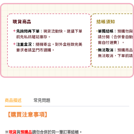
現貨商品
結帳須知
✦
先詢問再下單：
現貨流動快，建議下單
▪
單獨結帳：
預購勿與
前先私訊確認庫存。
請分開（合併會自動拆
需自付運費）。
✦
注重盒況：
隨機寄出。對外盒極致完美
要求者請至門市選購。
▪
無法取消：
預購商品
無法取消，下單前請
商品描述
常見問題
【購買注意事項】
※
現貨
與
預購品
請勿合併於同一筆訂單結帳。