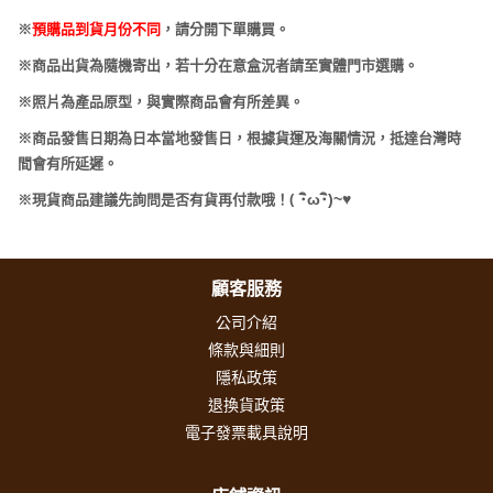
※
預購品到貨月份不同
，請分開下單購買。
※商品出貨為隨機寄出，若十分在意盒況者請至實體門市選購。
※照片為產品原型，與實際商品會有所差異。
※商品發售日期為日本當地發售日，根據貨運及海關情況，抵達台灣時
間會有所延遲。
(
･
ω･
)~
♥
※現貨商品建議先詢問是否有貨再付款哦！
顧客服務
公司介紹
條款與細則
隱私政策
退換貨政策
電子發票載具說明