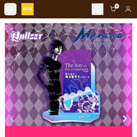
Cart
0