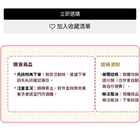
立即選購
加入收藏清單
現貨商品
結帳須知
✦
先詢問再下單：
現貨流動快，建議下單
▪
單獨結帳：
預購勿與
前先私訊確認庫存。
請分開（合併會自動拆
需自付運費）。
✦
注重盒況：
隨機寄出。對外盒極致完美
要求者請至門市選購。
▪
無法取消：
預購商品
無法取消，下單前請