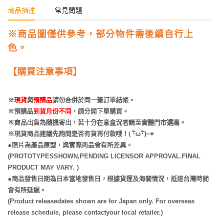
商品描述
常見問題
※商品圖僅供參考，部分物件需後續自行上
色。
【購買注意事項】
※
現貨
與
預購品
請勿合併於同一筆訂單結帳。
※預購品
到貨月份不同
，請分開下單購買。
※商品出貨為隨機寄出，若十分在意盒況者請至實體門市選購。
(
※現貨商品建議先詢問是否有貨再付款哦！
･
ω･
)~
♥
●照片為產品原型，與實際商品會有所差異。
(PROTOTYPESSHOWN,PENDING LICENSOR APPROVAL.FINAL
PRODUCT MAY VARY. )
●商品發售日期為日本當地發售日，根據貨運及海關情況，抵達台灣時間
會有所延遲。
(Product releasedates shown are for Japan only. For overseas
release schedule, please contactyour local retailer.)