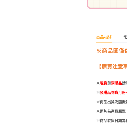
-
HOBBYBASE展示
庫洛魔法使
盒
日系其他
新世紀福音戰士
壽屋 可動人偶
鄰座的怪同學
商品描述
伊藤潤二
快打旋風
※商品圖僅
遊戲王
【購買注意
彩虹小馬
※
現貨
與
預購品
請
偶像大師
※
預購品到貨月份
吸血鬼騎士
※商品出貨為隨機
※照片為產品原型
※商品發售日期為