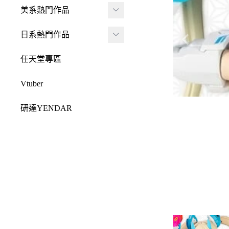
JADA
-
FRAME ARMS 骨裝
盒抽
美系熱門作品
-
機兵
MONSTER HUNTE
Killerbody
TAITO 景品
R 魔物獵人
DC 系列
日系熱門作品
-
女神裝置
McFarlane Toys 麥法蘭
elCOCO 景品
-
Resident Evil 惡靈古
Marvel 漫威系列
元氣少女緣結神
-
六角機牙
任天堂專區
-
堡
戰鎚40000
迪士尼系列
怪盜聖少女
-
創彩少女庭園
-
SPAWN 閃靈悍將
Vtuber
Design COCO
阿凡達
初音未來
-
ARCANADEA 阿爾
-
原創龍系列
SQUARE ENIX
研達YENDAR
卡納蒂亞
變形金剛
哥吉拉系列
-
Final Fantasy 太空戰
MEZCO TOYZ
-
無限邂逅Megalo Mar
恐怖系列
士
吉伊卡哇
-
ia
LDD 活死人娃娃
忍者龜
-
Dragon Quest 勇者鬥
Mega Man 洛克人
-
機器人大戰
Mighty Jaxx
惡龍
三麗鷗
-
-
機戰傭兵
FunBoxx
-
NieR 尼爾
鬼滅之刃
-
-
空戰奇兵
半剖系列
-
女神異聞錄
排球少年
-
-
EVOROIDS 機甲換
Original原創系列
-
BRING ARTS