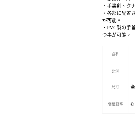
・手裏剣、ク
・各部に配置さ
が可能。
・PVC製の手
つ事が可能。
系列
比例
全
尺寸
©
版權聲明