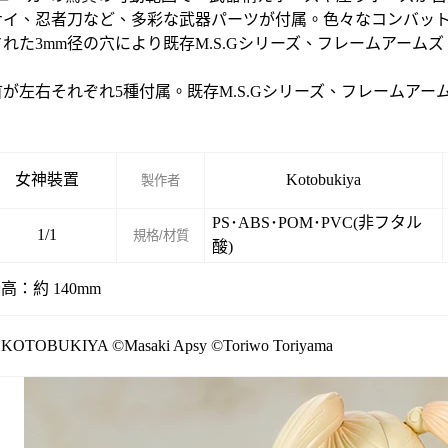
ナイ、忍者刀など、多彩な武器パーツが付属。色々なコンバッ
れた3mm径の穴により既存M.S.Gシリーズ、フレームアーム
首が左右それぞれ5種付属。既存M.S.Gシリーズ、フレームア
女神裝置
Kotobukiya
製作者
PS･ABS･POM･PVC(非フタル
1/1
規格/材質
酸)
高：約 140mm
 KOTOBUKIYA ©Masaki Apsy ©Toriwo Toriyama