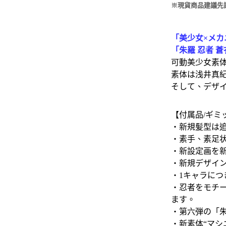
※現貨商品建議先
「美少女×メカ
「朱羅 忍者 
可動美少女素
素体は浅井真紀
そして、デザイナ
【付属品/ギミ
・新規髪型は
・素手、素足
・新設定画を
・新規デザイ
・1キャラにつ
・忍者をモチ
ます。
・第六弾の「
・新素体“マ