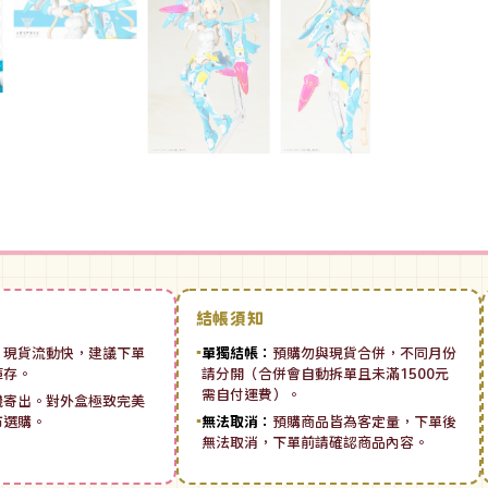
結帳須知
：
現貨流動快，建議下單
▪
單獨結帳：
預購勿與現貨合併，不同月份
庫存。
請分開（合併會自動拆單且未滿1500元
需自付運費）。
機寄出。對外盒極致完美
市選購。
▪
無法取消：
預購商品皆為客定量，下單後
無法取消，下單前請確認商品內容。