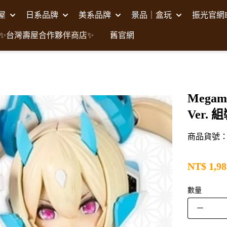
壽屋
日系品牌
美系品牌
景品｜盒玩
振光官網F
✨台灣壽屋合作夥伴商店✨
舊官網
Mega
Ver.
商品貨號：K
NT$
1,98
數量
－