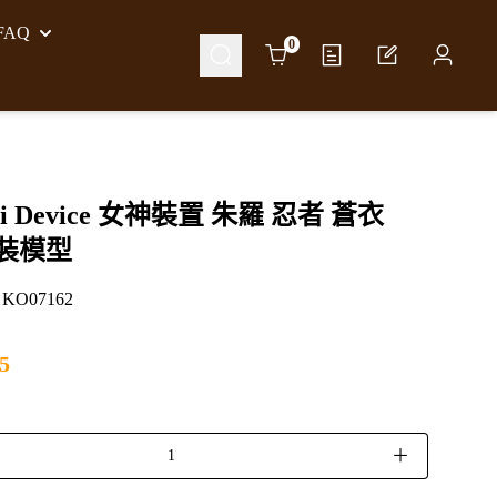
AQ
Cart
0
mi Device 女神裝置 朱羅 忍者 蒼衣
 組裝模型
O07162
5
＋