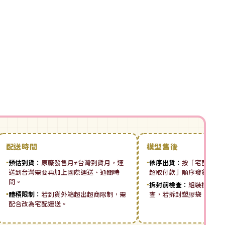
配送時間
模型售後
▪
預估到貨：
原廠發售月≠台灣到貨月，運
▪
依序出貨：
按「宅配先付 ➡
送到台灣需要再加上國際運送、通關時
超取付款」順序發貨。
間。
▪
拆封前檢查：
組裝模型板
▪
體積限制：
若到貨外箱超出超商限制，需
查，若拆封塑膠袋，恕無
配合改為宅配運送。