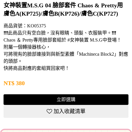
女神裝置M.S.G 04 臉部套件 Chaos & Pretty用
膚色A(KP725)/膚色B(KP726)/膚色C(KP727)
商品貨號：
KO05375
❗❗❗此商品只有空白臉，沒有眼睛、頭髮、衣服裝甲。❗❗❗
Chaos ＆ Pretty專用臉部套組於 #女神裝置 M.S.G中登場！
附屬一個轉接器核心，
可將現有的臉部連接到與新型素體「Machineca Block2」對應
的頭部。
快將商品對應的套組買回家吧！
NT$
380
立即選購
加入收藏清單