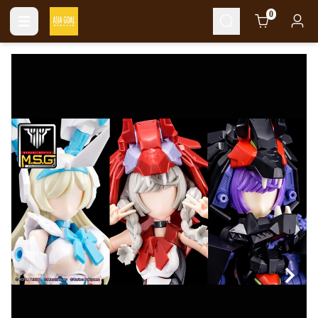
Cart
0