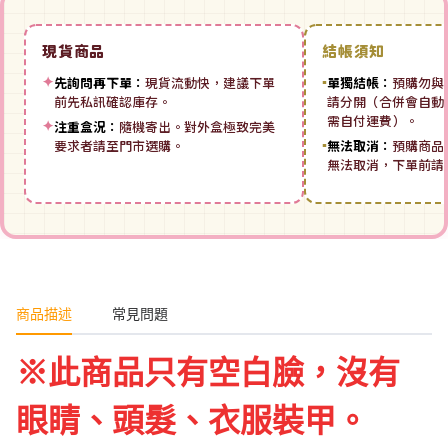
現貨商品
結帳須知
✦
先詢問再下單：
現貨流動快，建議下單
▪
單獨結帳：
預購勿與
前先私訊確認庫存。
請分開（合併會自動拆
需自付運費）。
✦
注重盒況：
隨機寄出。對外盒極致完美
要求者請至門市選購。
▪
無法取消：
預購商品
無法取消，下單前請
商品描述
常見問題
※此商品只有空白臉，沒有
眼睛、頭髮、衣服裝甲。