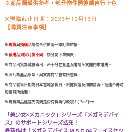
※商品圖僅供參考，部分物件需後續自行上色
※預購截止日期：2023年10月13日
【購買注意事項】
※
現貨
與
預購品
請勿合併於同一筆訂單結帳。
※
預購品到貨月份不同
，請分開下單購買。
※商品出貨為隨機寄出，若十分在意盒況者請至實體門市選購。
※照片為產品原型，與實際商品會有所差異。
※商品發售日期為日本當地發售日，根據貨運及海關情況，抵達台灣時
間會有所延遲。
(
･
ω･
)~
♥
※現貨商品建議先詢問是否有貨再付款哦！
「美少女×メカニック」シリーズ『メガミデバイ
ス』のサポートシリーズ拡充！
最新作は「メガミデバイス M.S.G 04フェイスセッ