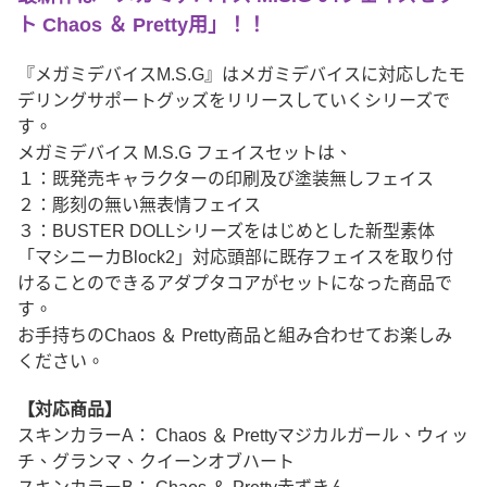
ト
Chaos ＆ Pretty
用
」！！
『メガミデバイスM.S.G』はメガミデバイスに対応したモ
デリングサポートグッズをリリースしていくシリーズで
す。
メガミデバイス M.S.G フェイスセットは、
１：既発売キャラクターの印刷及び塗装無しフェイス
２：彫刻の無い無表情フェイス
３：BUSTER DOLLシリーズをはじめとした新型素体
「マシニーカBlock2」対応頭部に既存フェイスを取り付
けることのできるアダプタコアがセットになった商品で
す。
お手持ちのChaos ＆ Pretty商品と組み合わせてお楽しみ
ください。
【対応商品】
スキンカラーA： Chaos ＆ Prettyマジカルガール、ウィッ
チ、グランマ、クイーンオブハート