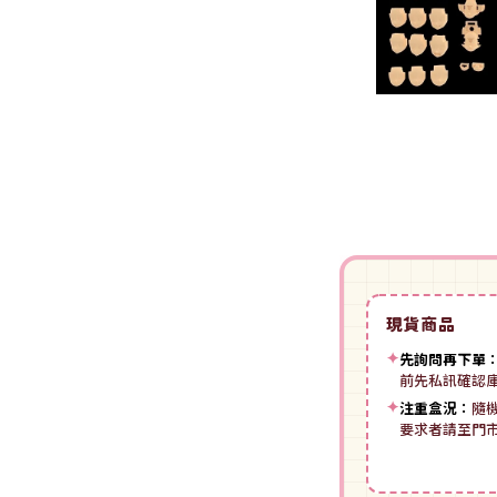
裝
動漫IP周邊商品
-
授權系列
-
Spritale
-
ZOIDS 洛伊德
咒術迴戰
NECA
-
SE其他
-
武御雷Muv-Luv
我的英雄學院
Star Ace
LingDong靈動
-
壽屋其他
BLUE LOCK 藍色監獄
美系其他
Nullset
壽屋 Figure 完成品(PVC)
進擊的巨人
Union Creative
-
日系PVC
Re:從零開始的異世界生活
PANTASY 拼奇 收藏積木
-
美系PVC
航海王
-
小王子系列
現貨商品
-
美少女系列
間諜家家酒
-
聯名系列
✦
先詢問再下單
-
心推工坊
寶可夢系列
前先私訊確認
-
原創系列
✦
注重盒況：
隨
壽屋 雜貨系列
葬送的芙莉蓮
要求者請至門
PUREMIND 木拼
-
Artist Support Item
戲劇性謀殺
絨毛｜玩偶｜娃娃