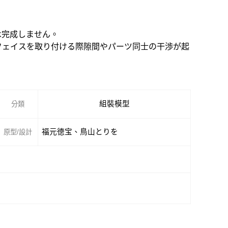
は完成しません。
OLフェイスを取り付ける際隙間やパーツ同士の干渉が起
組裝模型
分類
福元徳宝、鳥山とりを
原型/設計