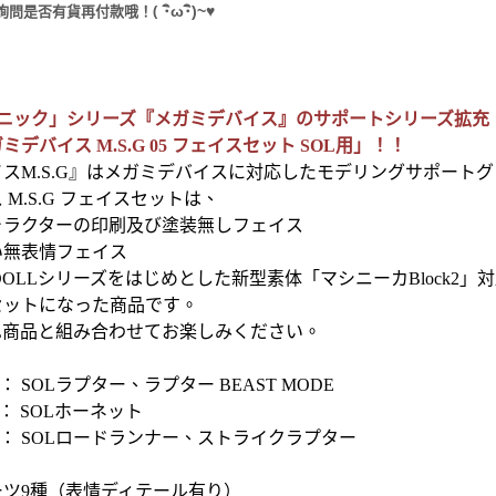
(
･
ω･
)~
♥
詢問是否有貨再付款哦！
カニック」シリーズ『メガミデバイス』のサポートシリーズ拡充
デバイス M.S.G 05 フェイスセット SOL用」！！
スM.S.G』はメガミデバイスに対応したモデリングサポート
M.S.G フェイスセットは、
ャラクターの印刷及び塗装無しフェイス
い無表情フェイス
R DOLLシリーズをはじめとした新型素体「マシニーカBlock
セットになった商品です。
L商品と組み合わせてお楽しみください。
 SOLラプター、ラプター BEAST MODE
： SOLホーネット
： SOLロードランナー、ストライクラプター
ーツ9種（表情ディテール有り）