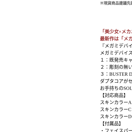
※現貨商品建議先
「美少女×メ
最新作は「メガミ
『メガミデバイ
メガミデバイス 
１：既発売キ
２：彫刻の無
３：BUSTE
ダプタコアが
お手持ちのSO
【対応商品】
スキンカラーA：
スキンカラーC
スキンカラーD
【付属品】
・フェイスパ