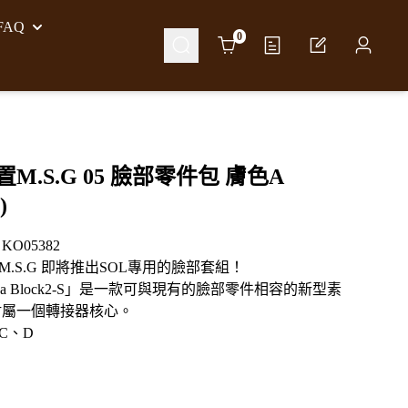
AQ
Cart
0
M.S.G 05 臉部零件包 膚色A
)
O05382
M.S.G 即將推出SOL專用的臉部套組！
neca Block2-S」是一款可與現有的臉部零件相容的新型素
附屬一個轉接器核心。
C、D