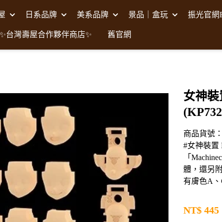
壽屋
日系品牌
美系品牌
景品｜盒玩
振光官網F
✨台灣壽屋合作夥伴商店✨
舊官網
女神裝置
(KP732
商品貨號：K
#女神裝置 
「Machi
體，還另
有膚色A、
NT$
445