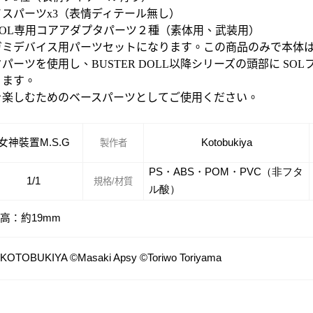
スパーツx3（表情ディテール無し）
対応 SOL専用コアアダプタパーツ２種（素体用、武装用）
ガミデバイス用パーツセットになります。この商品のみで本体
パーツを使用し、BUSTER DOLL以降シリーズの頭部に S
ります。
を楽しむためのベースパーツとしてご使用ください。
女神裝置M.S.G
Kotobukiya
製作者
PS・ABS・POM・PVC（非フタ
1/1
規格/材質
ル酸）
高：約19mm
 KOTOBUKIYA ©Masaki Apsy ©Toriwo Toriyama