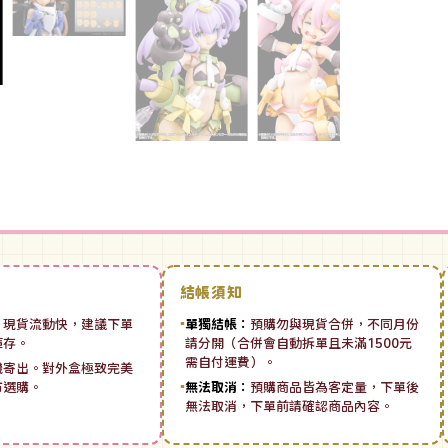
結帳須知
：
現貨流動快，建議下單
▪
單獨結帳：
預購勿與現貨合併，不同月份
庫存。
請分開（合併會自動拆單且未滿1500元
需自付運費）。
機寄出。對外盒極致完美
市選購。
▪
無法取消：
預購商品皆為客定量，下單後
無法取消，下單前請確認商品內容。