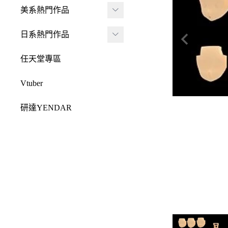
JADA
-
FRAME ARMS 骨裝
盒抽
美系熱門作品
-
機兵
MONSTER HUNTE
Killerbody
TAITO 景品
R 魔物獵人
DC 系列
日系熱門作品
-
女神裝置
McFarlane Toys 麥法蘭
elCOCO 景品
-
Resident Evil 惡靈古
Marvel 漫威系列
元氣少女緣結神
-
六角機牙
任天堂專區
-
堡
戰鎚40000
迪士尼系列
怪盜聖少女
-
創彩少女庭園
-
SPAWN 閃靈悍將
Vtuber
Design COCO
阿凡達
初音未來
-
ARCANADEA 阿爾
-
原創龍系列
SQUARE ENIX
研達YENDAR
卡納蒂亞
變形金剛
哥吉拉系列
-
Final Fantasy 太空戰
MEZCO TOYZ
-
無限邂逅Megalo Mar
恐怖系列
士
吉伊卡哇
-
ia
LDD 活死人娃娃
忍者龜
-
Dragon Quest 勇者鬥
Mega Man 洛克人
-
機器人大戰
Mighty Jaxx
惡龍
三麗鷗
-
-
機戰傭兵
FunBoxx
-
NieR 尼爾
鬼滅之刃
-
-
空戰奇兵
半剖系列
-
女神異聞錄
排球少年
-
-
EVOROIDS 機甲換
Original原創系列
-
BRING ARTS