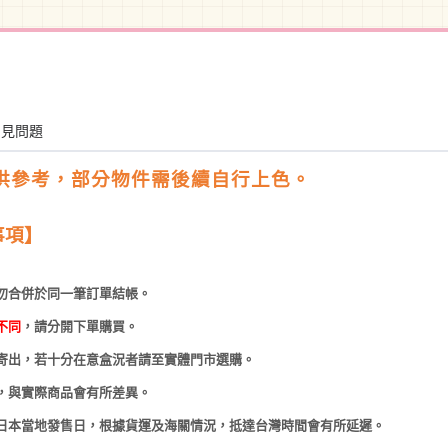
常見問題
供參考，部分物件需後續自行上色。
事項】
勿合併於同一筆訂單結帳。
不同
，請分開下單購買。
寄出，若十分在意盒況者請至實體門市選購。
，與實際商品會有所差異。
日本當地發售日，根據貨運及海關情況，抵達台灣時間會有所延遲。