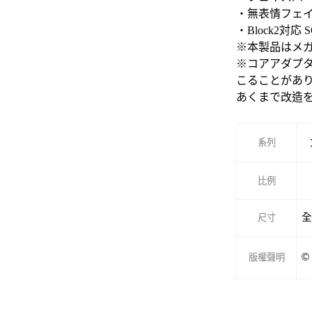
・無表情フェイ
・Block2
※本製品はメ
※コアアダプタ
こることがあ
あくまで改造
系列
比例
全
尺寸
©
版權聲明