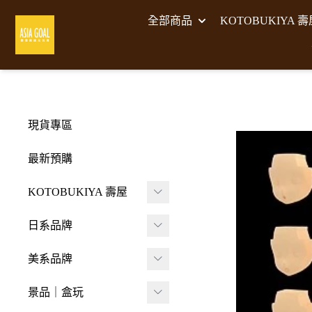
全部商品
KOTOBUKIYA 
現貨專區
最新預購
KOTOBUKIYA 壽屋
壽屋 組裝模型
日系品牌
-
壽屋 M.S.G武裝零件
A･DIMENSION
美系品牌
-
Frame Arms Girl 機甲
BellFine
HIYA TOYS
少女
景品｜盒玩
CAPCOM 卡普空