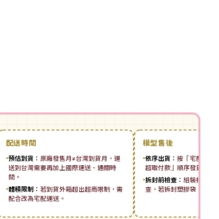
配送時間
模型售後
▪
預估到貨：
原廠發售月≠台灣到貨月，運
▪
依序出貨：
按「宅配先付 ➡
送到台灣需要再加上國際運送、通關時
超取付款」順序發貨。
間。
▪
拆封前檢查：
組裝模型板
▪
體積限制：
若到貨外箱超出超商限制，需
查，若拆封塑膠袋，恕無
配合改為宅配運送。