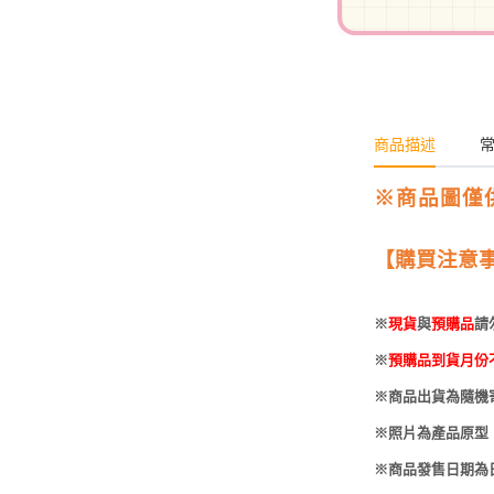
-
HOBBYBASE展示
庫洛魔法使
盒
日系其他
新世紀福音戰士
壽屋 可動人偶
鄰座的怪同學
商品描述
伊藤潤二
快打旋風
※商品圖僅
遊戲王
【購買注意
彩虹小馬
※
現貨
與
預購品
請
偶像大師
※
預購品到貨月份
吸血鬼騎士
※商品出貨為隨機
※照片為產品原型
※商品發售日期為