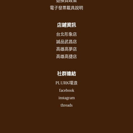
退換貨政策
電子發票載具說明
店鋪資訊
台北形象店
誠品武昌店
高雄高夢店
高雄高捷店
社群連結
PLURK噗浪
facebook
instagram
threads