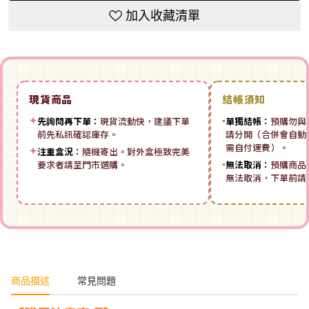
加入收藏清單
現貨商品
結帳須知
✦
先詢問再下單：
現貨流動快，建議下單
▪
單獨結帳：
預購勿與
前先私訊確認庫存。
請分開（合併會自動拆
需自付運費）。
✦
注重盒況：
隨機寄出。對外盒極致完美
要求者請至門市選購。
▪
無法取消：
預購商品
無法取消，下單前請
商品描述
常見問題