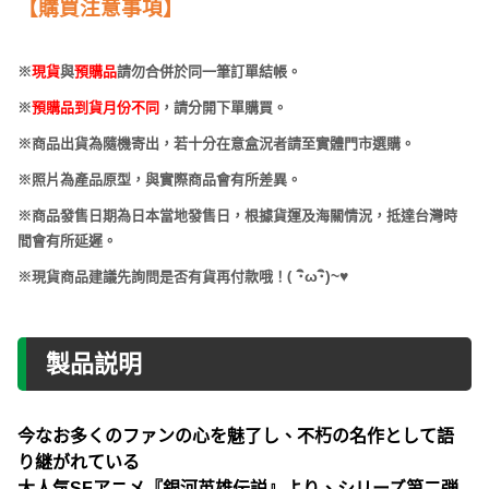
【購買注意事項】
※
現貨
與
預購品
請勿合併於同一筆訂單結帳。
※
預購品到貨月份不同
，請分開下單購買。
※商品出貨為隨機寄出，若十分在意盒況者請至實體門市選購。
※照片為產品原型，與實際商品會有所差異。
※商品發售日期為日本當地發售日，根據貨運及海關情況，抵達台灣時
間會有所延遲。
(
･
ω･
)~
♥
※現貨商品建議先詢問是否有貨再付款哦！
製品説明
今なお多くのファンの心を魅了し、不朽の名作として語
り継がれている
大人気SFアニメ『銀河英雄伝説』より、シリーズ第二弾