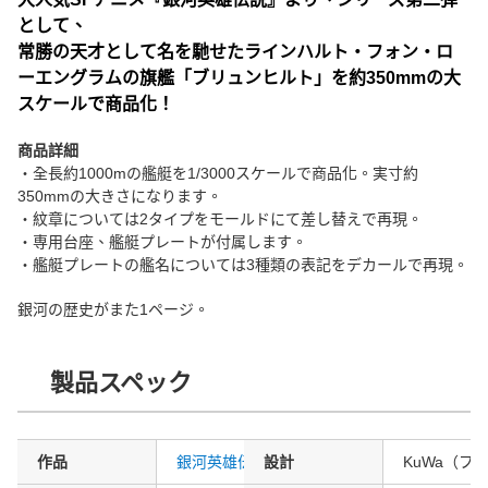
として、
常勝の天才として名を馳せたラインハルト・フォン・ロ
ーエングラムの旗艦「ブリュンヒルト」を約350mmの大
スケールで商品化！
商品詳細
・全長約1000mの艦艇を1/3000スケールで商品化。実寸約
350mmの大きさになります。
・紋章については2タイプをモールドにて差し替えで再現。
・専用台座、艦艇プレートが付属します。
・艦艇プレートの艦名については3種類の表記をデカールで再現。
銀河の歴史がまた1ページ。
製品スペック
作品
銀河英雄伝説
設計
KuWa（フ