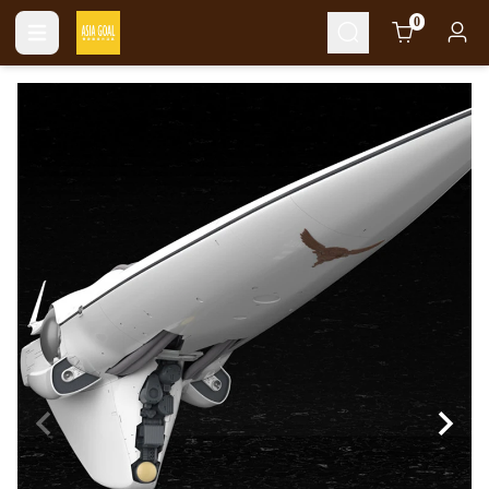
Cart
0