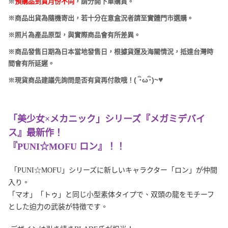
※
預購品到貨月份不同
，請分開下單購買。
※商品出貨為隨機寄出，若十分在意盒況者請至實體門市選購。
※照片為產品原型，與實際商品會有所差異。
※商品發售日期為日本當地發售日，根據貨運及海關情況，抵達台灣時
間會有所延遲。
♥
(
･
ω･
)~
※現貨商品建議先詢問是否有貨再付款哦！
「美少女×メカニック」シリーズ『メガミデバイ
ス』最新作！
『PUNI☆MOFU ロン』！！
「PUNI☆MOFU」シリーズに新しいキャラクター「ロン」が仲間
入り。
「マオ」「トゥ」と同じ小型素体タイプで、双頭の龍をモチーフ
とした迫力の武装が特徴です。