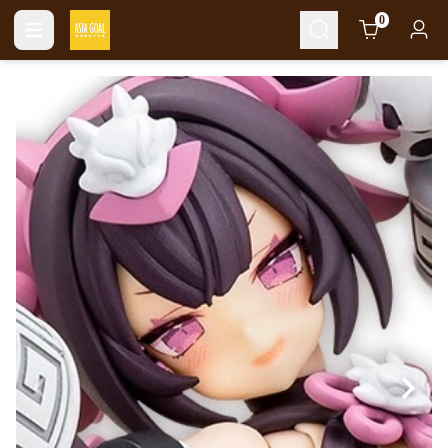
Cart
0