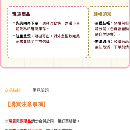
現貨商品
結帳須知
✦
先詢問再下單：
現貨流動快，建議下單
▪
單獨結帳：
預購勿與
前先私訊確認庫存。
請分開（合併會自動拆
需自付運費）。
✦
注重盒況：
隨機寄出。對外盒極致完美
要求者請至門市選購。
▪
無法取消：
預購商品
無法取消，下單前請
商品描述
常見問題
【購買注意事項】
※
現貨
與
預購品
請勿合併於同一筆訂單結帳。