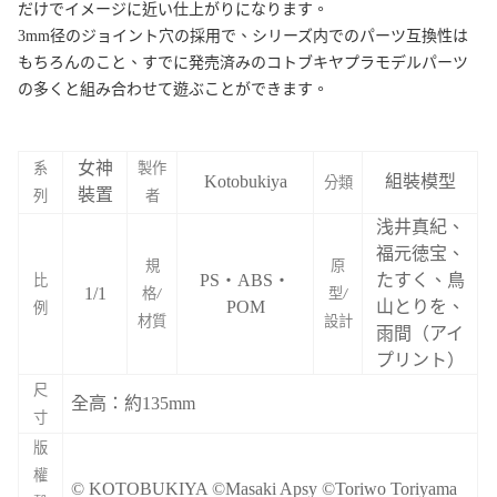
だけでイメージに近い仕上がりになります。
3mm径のジョイント穴の採用で、シリーズ内でのパーツ互換性は
もちろんのこと、すでに発売済みのコトブキヤプラモデルパーツ
の多くと組み合わせて遊ぶことができます。
女神
系
製作
Kotobukiya
組裝模型
分類
裝置
列
者
浅井真紀、
福元徳宝、
規
原
PS・ABS・
たすく、鳥
比
1/1
格/
型/
POM
山とりを、
例
材質
設計
雨間（アイ
プリント）
尺
全高：約135mm
寸
版
權
© KOTOBUKIYA ©Masaki Apsy ©Toriwo Toriyama