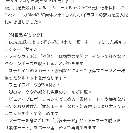
デザインは引き続きBLADE氏が担当！
浅井真紀氏設計による“マシニーカBlock2-M”を更に低身長化した
“マシニーカBlock2-S”素体採用、かわいいイラストの魅力を最大限
に引き出しました。
【付属品/ギミック】
・BLADE氏によって描き起こされた「龍」をテーマにした新キャ
ラクターデザイン。
・メインウェポン「双龍牙」は複数の関節ジョイントで様々なア
クションポーズを取らせることができます。
・新デザインのスカート、腕輪などによって既存プニモフと一味
違ったシルエットを形成します。
・フェイスパーツが3種付属。
・脚のマークや各部差し色用のシールが付属。
・ピュアなプロポーションを楽しめる「素体モード」や様々なパ
ーツを取り付けた「武装モード」など、組み替えにより大きくシ
ルエットを変えて楽しめます。
・アーマーを身に着けた「武装モード」と、アーマーを脱いだ
「素体モード」をパーツ差し替えで再現できます。