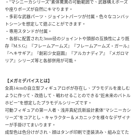
・“マシニーカシリーズ”素体驚異の可動範囲で、武器構えポーズ
や座りポーズが自然にキマります。
・多彩な武器パーツ、ジョイントパーツが付属。色々なコンバッ
トシーンを想定して遊ぶことができます。
・専用スタンドが付属。
・各部に配置された3mm径のジョイントや頭部の互換性により既
存『M.S.G』『フレームアームズ』『フレームアームズ・ガール』
『ヘキサギア』『創彩少女庭園』『アルカナディア』『メガロマ
リア』シリーズ等と各部併用が可能。
【メガミデバイスとは】
全高14cmの自立型フィギュアロボが存在し、プラモデルを楽しむ
ように作って、改造して、戦わせることのできる“近未来のバトル
ホビー”を想定したプラモデルシリーズです。
可動フィギュアの第一人者、浅井真紀氏新設計素体“マシニーカシ
リーズ”をコアとし、キャラクター＆メカニックを様々なデザイナ
ーが手掛けてまいります。
成型色は色分けがされ、顔はタンポ印刷で塗装済み、組み立てた