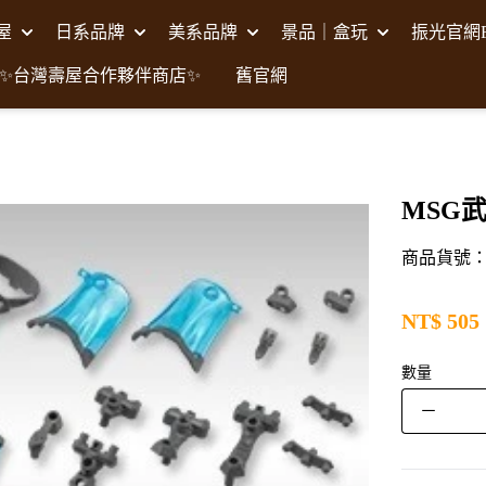
壽屋
日系品牌
美系品牌
景品｜盒玩
振光官網F
✨台灣壽屋合作夥伴商店✨
舊官網
MSG武
商品貨號：K
NT$
505
數量
－