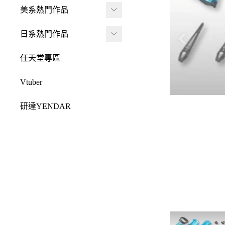
JADA
-
FRAME ARMS 骨裝
盒抽
美系熱門作品
-
機兵
MONSTER HUNTE
Killerbody
TAITO 景品
R 魔物獵人
DC 系列
日系熱門作品
-
女神裝置
McFarlane Toys 麥法蘭
elCOCO 景品
-
Resident Evil 惡靈古
Marvel 漫威系列
元氣少女緣結神
-
六角機牙
任天堂專區
-
堡
戰鎚40000
迪士尼系列
怪盜聖少女
-
創彩少女庭園
-
SPAWN 閃靈悍將
Vtuber
Design COCO
阿凡達
初音未來
-
ARCANADEA 阿爾
-
原創龍系列
SQUARE ENIX
研達YENDAR
卡納蒂亞
變形金剛
哥吉拉系列
-
Final Fantasy 太空戰
MEZCO TOYZ
-
無限邂逅Megalo Mar
恐怖系列
士
吉伊卡哇
-
ia
LDD 活死人娃娃
忍者龜
-
Dragon Quest 勇者鬥
Mega Man 洛克人
-
機器人大戰
Mighty Jaxx
惡龍
三麗鷗
-
-
機戰傭兵
FunBoxx
-
NieR 尼爾
鬼滅之刃
-
-
空戰奇兵
半剖系列
-
女神異聞錄
排球少年
-
-
EVOROIDS 機甲換
Original原創系列
-
BRING ARTS