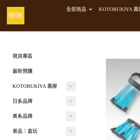
全部商品
KOTOBUKIYA 
現貨專區
最新預購
KOTOBUKIYA 壽屋
壽屋 組裝模型
日系品牌
-
壽屋 M.S.G武裝零件
A･DIMENSION
美系品牌
-
Frame Arms Girl 機甲
BellFine
HIYA TOYS
少女
景品｜盒玩
CAPCOM 卡普空