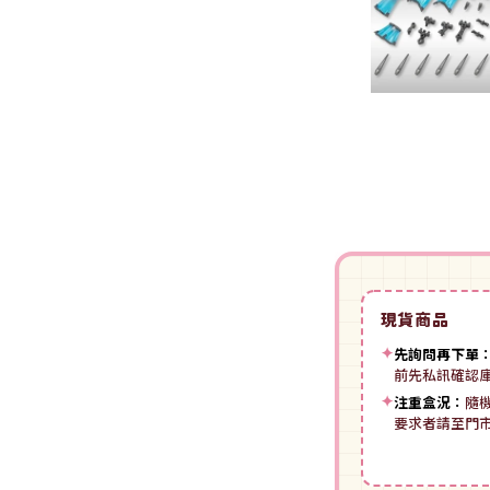
裝
動漫IP周邊商品
-
授權系列
-
Spritale
-
ZOIDS 洛伊德
咒術迴戰
NECA
-
SE其他
-
武御雷Muv-Luv
我的英雄學院
Star Ace
LingDong靈動
-
壽屋其他
BLUE LOCK 藍色監獄
美系其他
Nullset
壽屋 Figure 完成品(PVC)
進擊的巨人
Union Creative
-
日系PVC
Re:從零開始的異世界生活
PANTASY 拼奇 收藏積木
-
美系PVC
航海王
-
小王子系列
現貨商品
-
美少女系列
間諜家家酒
-
聯名系列
✦
先詢問再下單
-
心推工坊
寶可夢系列
前先私訊確認
-
原創系列
✦
注重盒況：
隨
壽屋 雜貨系列
葬送的芙莉蓮
要求者請至門
PUREMIND 木拼
-
Artist Support Item
戲劇性謀殺
絨毛｜玩偶｜娃娃