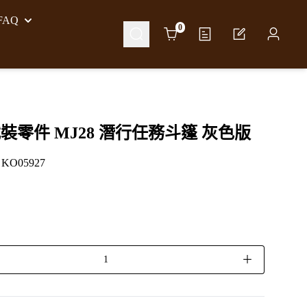
AQ
Cart
0
裝零件 MJ28 潛行任務斗篷 灰色版
O05927
＋