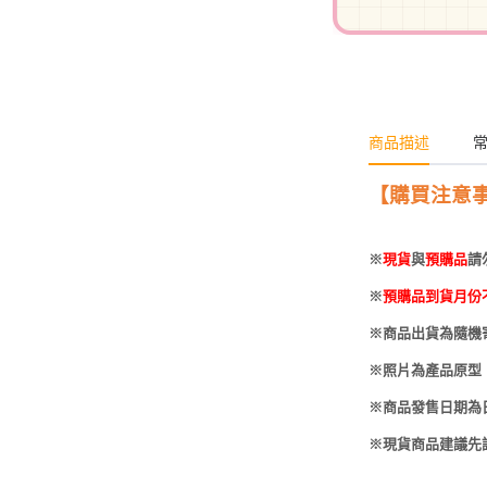
-
HOBBYBASE展示
庫洛魔法使
盒
日系其他
新世紀福音戰士
壽屋 可動人偶
鄰座的怪同學
商品描述
伊藤潤二
快打旋風
【購買注意
遊戲王
※
現貨
與
預購品
請
彩虹小馬
※
預購品到貨月份
偶像大師
※商品出貨為隨機
吸血鬼騎士
※照片為產品原型
※商品發售日期為
※現貨商品建議先