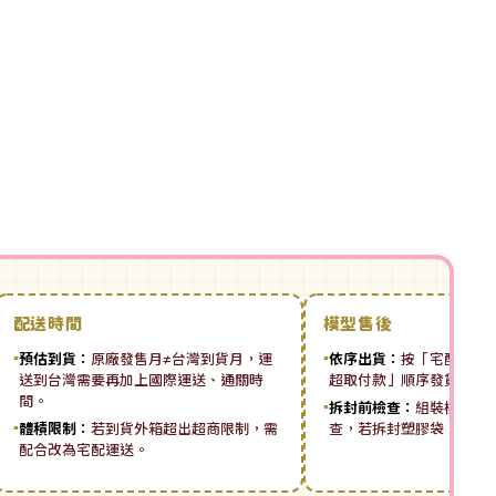
配送時間
模型售後
▪
預估到貨：
原廠發售月≠台灣到貨月，運
▪
依序出貨：
按「宅配先付 ➡
送到台灣需要再加上國際運送、通關時
超取付款」順序發貨。
間。
▪
拆封前檢查：
組裝模型板
▪
體積限制：
若到貨外箱超出超商限制，需
查，若拆封塑膠袋，恕無
配合改為宅配運送。