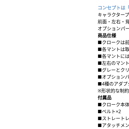
コンセプトは
キャラクター
前面・左右・
オプションパ
商品仕様
■クロークは
■各マントは
■各マントに
■左右のマント
■グレーとク
■オプション
■4種のアダ
※形状的な制
付属品
■クローク本体
■ベルト×2
■ストレートレ
■アタッチメン