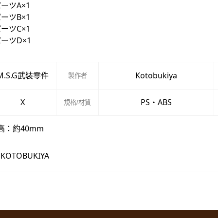
ーツA×1
ーツB×1
ーツC×1
ーツD×1
M.S.G武裝零件
Kotobukiya
製作者
X
PS・ABS
規格/材質
高：約40mm
 KOTOBUKIYA