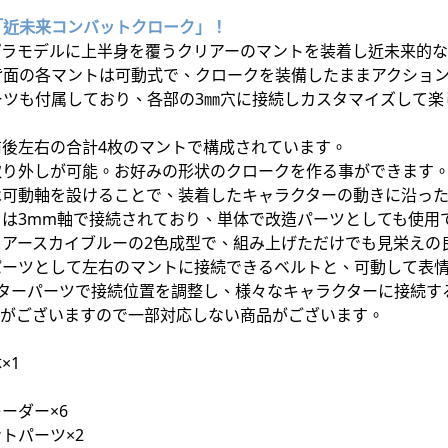
「近未来コンバットクローク」！
プラモデルに上半身を覆うクリアーのマントを装着し近未来的
背面の各マントは可動式で、クロークを装備したままアクショ
ーツも付属しており、各部の3㎜穴に接続しカスタマイズして楽
前後左右の合計4枚のマントで構成されています。
取り外しが可能。お好みの形状のクロークを作る事ができます
は可動軸を設けることで、装着したキャラクターの動きに沿っ
は3mm軸で接続されており、単体で改造パーツとしても使用で
リアースカイブルーの2色成型で、組み上げただけでも見栄えの
パーツとして左右のマントに接続できるベルトと、可動して表
プターパーツで接続位置を調整し、様々なキャラクターに接続す
約がございますので一部対応しない商品がございます。
×1
ーダー×6
トパーツ×2