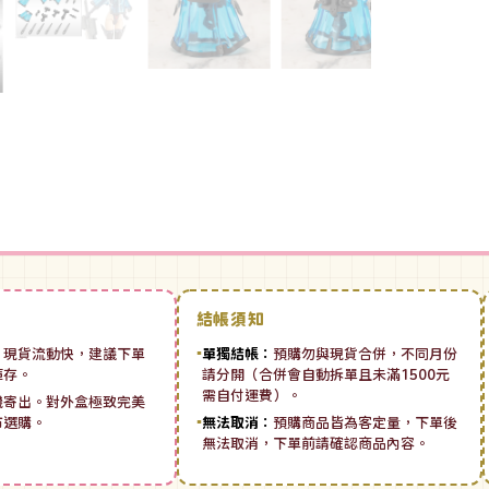
結帳須知
：
現貨流動快，建議下單
▪
單獨結帳：
預購勿與現貨合併，不同月份
庫存。
請分開（合併會自動拆單且未滿1500元
需自付運費）。
機寄出。對外盒極致完美
市選購。
▪
無法取消：
預購商品皆為客定量，下單後
無法取消，下單前請確認商品內容。