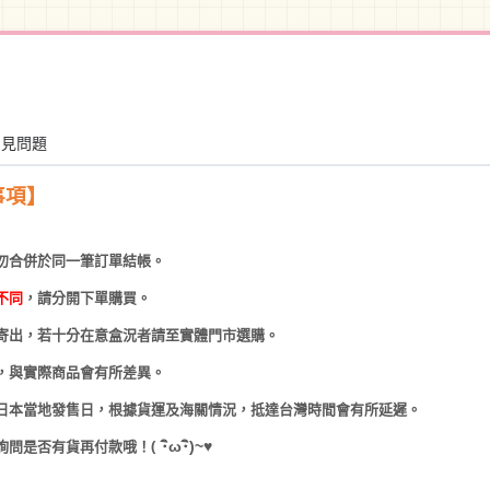
常見問題
事項】
勿合併於同一筆訂單結帳。
不同
，請分開下單購買。
寄出，若十分在意盒況者請至實體門市選購。
，與實際商品會有所差異。
日本當地發售日，根據貨運及海關情況，抵達台灣時間會有所延遲。
(
･
ω･
)~
♥
詢問是否有貨再付款哦！