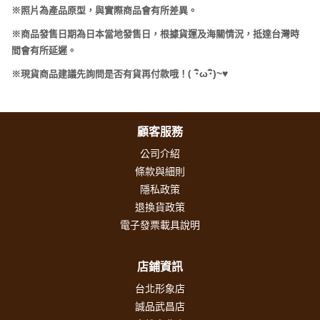
※照片為產品原型，與實際商品會有所差異。
※商品發售日期為日本當地發售日，根據貨運及海關情況，抵達台灣時
間會有所延遲。
(
･
ω･
)~
♥
※現貨商品建議先詢問是否有貨再付款哦！
顧客服務
公司介紹
條款與細則
隱私政策
退換貨政策
電子發票載具說明
店鋪資訊
台北形象店
誠品武昌店