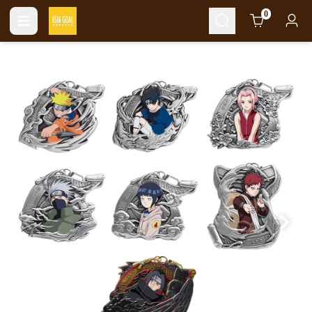
Cart
0