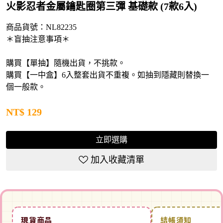
火影忍者金屬鑰匙圈第三彈 基礎款 (7款6入)
商品貨號：NL82235
＊盲抽注意事項＊
購買【單抽】隨機出貨，不挑款。
購買【一中盒】6入整套出貨不重複。如抽到隱藏則替換一
個一般款。
NT$
129
立即選購
加入收藏清單
現貨商品
結帳須知