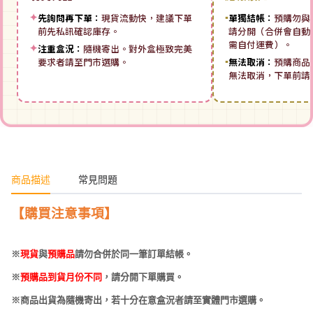
✦
先詢問再下單：
現貨流動快，建議下單
▪
單獨結帳：
預購勿與
前先私訊確認庫存。
請分開（合併會自動拆
需自付運費）。
✦
注重盒況：
隨機寄出。對外盒極致完美
要求者請至門市選購。
▪
無法取消：
預購商品
無法取消，下單前請
商品描述
常見問題
【購買注意事項】
※
現貨
與
預購品
請勿合併於同一筆訂單結帳。
※
預購品到貨月份不同
，請分開下單購買。
※商品出貨為隨機寄出，若十分在意盒況者請至實體門市選購。