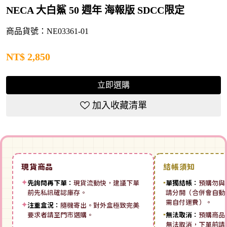
NECA 大白鯊 50 週年 海報版 SDCC限定
商品貨號：NE03361-01
NT$
2,850
立即選購
加入收藏清單
現貨商品
結帳須知
✦
先詢問再下單：
現貨流動快，建議下單
▪
單獨結帳：
預購勿與
前先私訊確認庫存。
請分開（合併會自動拆
需自付運費）。
✦
注重盒況：
隨機寄出。對外盒極致完美
要求者請至門市選購。
▪
無法取消：
預購商品
無法取消，下單前請