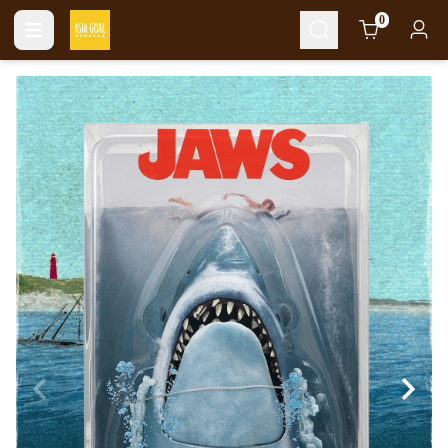
Cart
0