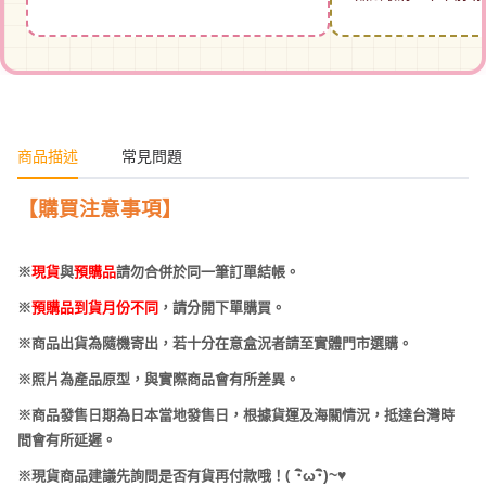
商品描述
常見問題
【購買注意事項】
※
現貨
與
預購品
請勿合併於同一筆訂單結帳。
※
預購品到貨月份不同
，請分開下單購買。
※商品出貨為隨機寄出，若十分在意盒況者請至實體門市選購。
※照片為產品原型，與實際商品會有所差異。
※商品發售日期為日本當地發售日，根據貨運及海關情況，抵達台灣時
間會有所延遲。
(
･
ω･
)~
♥
※現貨商品建議先詢問是否有貨再付款哦！