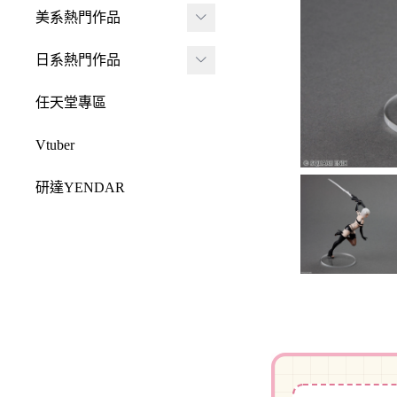
JADA
-
FRAME ARMS 骨裝
盒抽
美系熱門作品
-
機兵
MONSTER HUNTE
Killerbody
TAITO 景品
R 魔物獵人
DC 系列
日系熱門作品
-
女神裝置
McFarlane Toys 麥法蘭
elCOCO 景品
-
Resident Evil 惡靈古
Marvel 漫威系列
元氣少女緣結神
-
六角機牙
任天堂專區
-
堡
戰鎚40000
迪士尼系列
怪盜聖少女
-
創彩少女庭園
-
SPAWN 閃靈悍將
Vtuber
Design COCO
阿凡達
初音未來
-
ARCANADEA 阿爾
-
原創龍系列
SQUARE ENIX
研達YENDAR
卡納蒂亞
變形金剛
哥吉拉系列
-
Final Fantasy 太空戰
MEZCO TOYZ
-
無限邂逅Megalo Mar
恐怖系列
士
吉伊卡哇
-
ia
LDD 活死人娃娃
忍者龜
-
Dragon Quest 勇者鬥
Mega Man 洛克人
-
機器人大戰
Mighty Jaxx
惡龍
三麗鷗
-
-
機戰傭兵
FunBoxx
-
NieR 尼爾
鬼滅之刃
-
-
空戰奇兵
半剖系列
-
女神異聞錄
排球少年
-
-
EVOROIDS 機甲換
Original原創系列
-
BRING ARTS