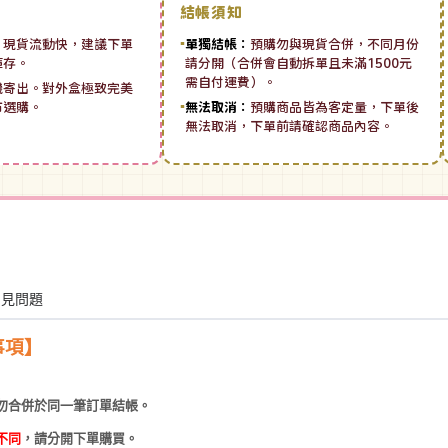
結帳須知
：
現貨流動快，建議下單
▪
單獨結帳：
預購勿與現貨合併，不同月份
庫存。
請分開（合併會自動拆單且未滿1500元
需自付運費）。
機寄出。對外盒極致完美
市選購。
▪
無法取消：
預購商品皆為客定量，下單後
無法取消，下單前請確認商品內容。
常見問題
事項】
勿合併於同一筆訂單結帳。
不同
，請分開下單購買。