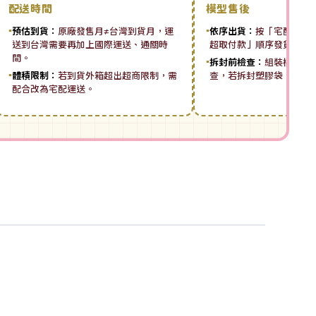
配送時間
模型售後
▪
預估到貨：
原廠發售月≠台灣到貨月，運
▪
依序出貨：
按「宅配先付 ➡
送到台灣需要再加上國際運送、通關時
超取付款」順序發貨。
間。
▪
拆封前檢查：
組裝模型板
▪
體積限制：
若到貨外箱超出超商限制，需
查，若拆封塑膠袋，恕無
配合改為宅配運送。