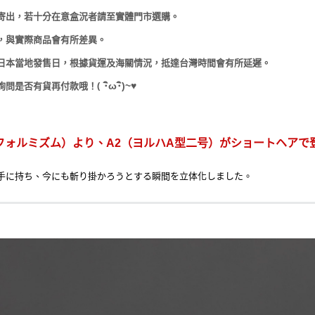
寄出，若十分在意盒況者請至實體門市選購。
，與實際商品會有所差異。
日本當地發售日，根據貨運及海關情況，抵達台灣時間會有所延遲。
(
･
ω･
)~
♥
詢問是否有貨再付款哦！
M （フォルミズム）より、A2（ヨルハA型二号）がショートヘアで
手に持ち、今にも斬り掛かろうとする瞬間を立体化しました。