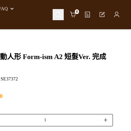
AQ
Cart
0
人形 Form-ism A2 短髮Ver. 完成
E37372
0
＋