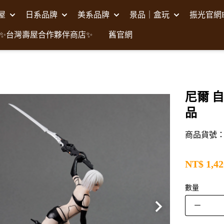
壽屋
日系品牌
美系品牌
景品｜盒玩
振光官網F
✨台灣壽屋合作夥伴商店✨
舊官網
尼爾 自動
品
商品貨號：S
NT$
1,42
數量
－