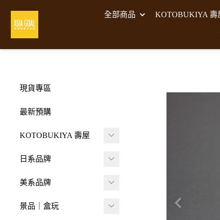
全部商品
KOTOBUKIYA 
現貨專區
最新預購
KOTOBUKIYA 壽屋
壽屋 組裝模型
日系品牌
-
壽屋 M.S.G武裝零件
A･DIMENSION
美系品牌
-
Frame Arms Girl 機甲
BellFine
HIYA TOYS
少女
景品｜盒玩
CAPCOM 卡普空