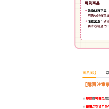
現貨商品
裝
動漫IP周邊商品
-
授權系列
-
Spritale
✦
先詢問再下單
-
ZOIDS 洛伊德
咒術迴戰
前先私訊確認
NECA
-
SE其他
✦
注重盒況：
隨
-
武御雷Muv-Luv
我的英雄學院
要求者請至門
Star Ace
LingDong靈動
-
壽屋其他
BLUE LOCK 藍色監獄
美系其他
Nullset
壽屋 Figure 完成品(PVC)
進擊的巨人
Union Creative
-
日系PVC
Re:從零開始的異世界生活
PANTASY 拼奇 收藏積木
-
美系PVC
航海王
-
小王子系列
-
美少女系列
商品描述
間諜家家酒
-
聯名系列
-
心推工坊
寶可夢系列
【購買注意
-
原創系列
壽屋 雜貨系列
葬送的芙莉蓮
※
現貨
與
預購品
請
PUREMIND 木拼
-
Artist Support Item
戲劇性謀殺
※
預購品到貨月份
絨毛｜玩偶｜娃娃