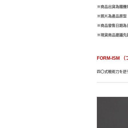
-
HOBBYBASE展示
庫洛魔法使
※商品出貨為隨機
盒
日系其他
新世紀福音戰士
※照片為產品原型
壽屋 可動人偶
※商品發售日期為
鄰座的怪同學
※現貨商品建議先
伊藤潤二
快打旋風
FORM-IS
遊戲王
四〇式戦術刀を逆
彩虹小馬
偶像大師
吸血鬼騎士