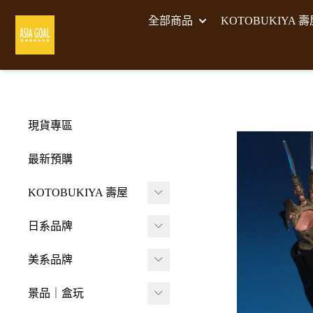
全部商品
KOTOBUKIYA 
現貨專區
最新預購
KOTOBUKIYA 壽屋
壽屋 組裝模型
日系品牌
-
壽屋 M.S.G武裝零件
A･DIMENSION
美系品牌
-
Frame Arms Girl 機甲
BellFine
HIYA TOYS
少女
景品｜盒玩
CAPCOM 卡普空