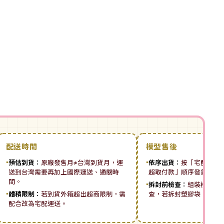
配送時間
模型售後
▪
預估到貨：
原廠發售月≠台灣到貨月，運
▪
依序出貨：
按「宅配先付 ➡
送到台灣需要再加上國際運送、通關時
超取付款」順序發貨。
間。
▪
拆封前檢查：
組裝模型板
▪
體積限制：
若到貨外箱超出超商限制，需
查，若拆封塑膠袋，恕無
配合改為宅配運送。