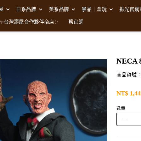
壽屋
日系品牌
美系品牌
景品｜盒玩
振光官網F
✨台灣壽屋合作夥伴商店✨
舊官網
NECA
商品貨號：NE
NT$
1,44
數量
－