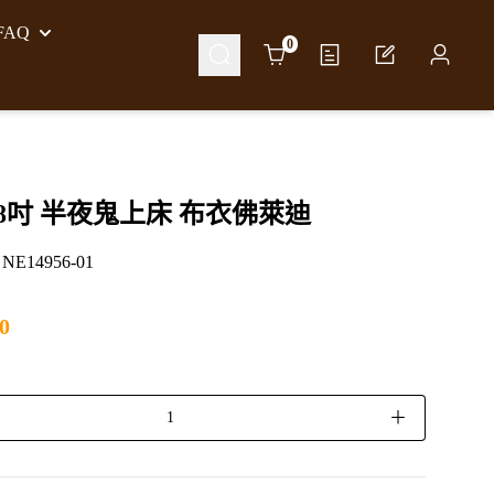
AQ
Cart
0
 8吋 半夜鬼上床 布衣佛萊迪
14956-01
0
＋