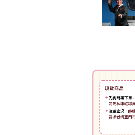
裝
動漫IP周邊商品
-
授權系列
-
Spritale
-
ZOIDS 洛伊德
咒術迴戰
NECA
-
SE其他
-
武御雷Muv-Luv
我的英雄學院
Star Ace
LingDong靈動
-
壽屋其他
BLUE LOCK 藍色監獄
美系其他
Nullset
壽屋 Figure 完成品(PVC)
進擊的巨人
Union Creative
-
日系PVC
Re:從零開始的異世界生活
PANTASY 拼奇 收藏積木
-
美系PVC
航海王
-
小王子系列
現貨商品
-
美少女系列
間諜家家酒
-
聯名系列
✦
先詢問再下單
-
心推工坊
寶可夢系列
前先私訊確認
-
原創系列
✦
注重盒況：
隨
壽屋 雜貨系列
葬送的芙莉蓮
要求者請至門
PUREMIND 木拼
-
Artist Support Item
戲劇性謀殺
絨毛｜玩偶｜娃娃