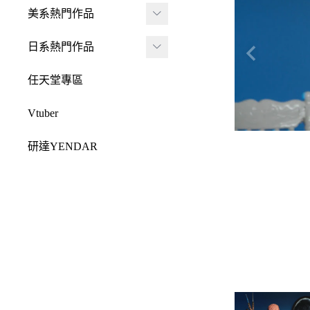
JADA
-
FRAME ARMS 骨裝
盒抽
美系熱門作品
-
機兵
MONSTER HUNTE
Killerbody
TAITO 景品
R 魔物獵人
DC 系列
日系熱門作品
-
女神裝置
McFarlane Toys 麥法蘭
elCOCO 景品
-
Resident Evil 惡靈古
Marvel 漫威系列
元氣少女緣結神
-
六角機牙
任天堂專區
-
堡
戰鎚40000
迪士尼系列
怪盜聖少女
-
創彩少女庭園
-
SPAWN 閃靈悍將
Vtuber
Design COCO
阿凡達
初音未來
-
ARCANADEA 阿爾
-
原創龍系列
SQUARE ENIX
研達YENDAR
卡納蒂亞
變形金剛
哥吉拉系列
-
Final Fantasy 太空戰
MEZCO TOYZ
-
無限邂逅Megalo Mar
恐怖系列
士
吉伊卡哇
-
ia
LDD 活死人娃娃
忍者龜
-
Dragon Quest 勇者鬥
Mega Man 洛克人
-
機器人大戰
Mighty Jaxx
惡龍
三麗鷗
-
-
機戰傭兵
FunBoxx
-
NieR 尼爾
鬼滅之刃
-
-
空戰奇兵
半剖系列
-
女神異聞錄
排球少年
-
-
EVOROIDS 機甲換
Original原創系列
-
BRING ARTS