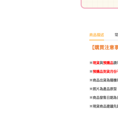
-
HOBBYBASE展示
庫洛魔法使
盒
日系其他
新世紀福音戰士
壽屋 可動人偶
鄰座的怪同學
商品描述
伊藤潤二
快打旋風
【購買注意
遊戲王
※
現貨
與
預購品
請
彩虹小馬
※
預購品到貨月份
偶像大師
※商品出貨為隨機
吸血鬼騎士
※照片為產品原型
※商品發售日期為
※現貨商品建議先