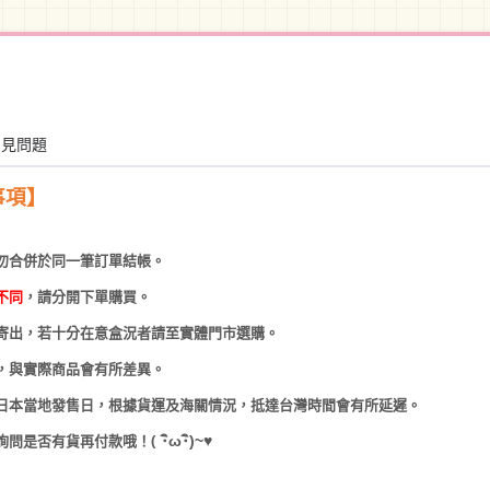
常見問題
事項】
勿合併於同一筆訂單結帳。
不同
，請分開下單購買。
寄出，若十分在意盒況者請至實體門市選購。
，與實際商品會有所差異。
日本當地發售日，根據貨運及海關情況，抵達台灣時間會有所延遲。
(
･
ω･
)~
♥
詢問是否有貨再付款哦！