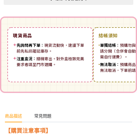
現貨商品
結帳須知
✦
先詢問再下單：
現貨流動快，建議下單
▪
單獨結帳：
預購勿與
前先私訊確認庫存。
請分開（合併會自動拆
需自付運費）。
✦
注重盒況：
隨機寄出。對外盒極致完美
要求者請至門市選購。
▪
無法取消：
預購商品
無法取消，下單前請
商品描述
常見問題
【購買注意事項】