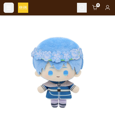
Cart
0