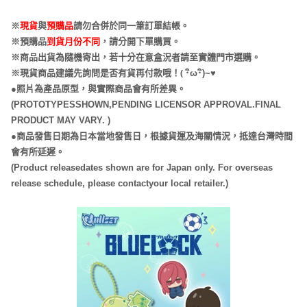
※
現貨
與
預購品
請勿合併於同一筆訂單結帳。
※預購品
到貨月份不同
，請分開下單購買。
※商品出貨為隨機寄出，若十分在意盒況者請至實體門市選購。
(
※現貨商品建議先詢問是否有貨再付款哦！
･
ω･
)~
♥
●照片為產品原型，與實際商品會有所差異。
(PROTOTYPESSHOWN,PENDING LICENSOR APPROVAL.FINAL
PRODUCT MAY VARY. )
●商品發售日期為日本當地發售日，根據貨運及海關情況，抵達台灣時間
會有所延遲。
(Product releasedates shown are for Japan only. For overseas
release schedule, please contactyour local retailer.)