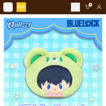
Cart
0