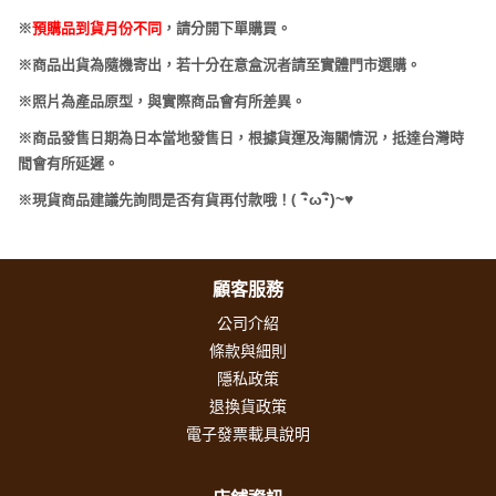
※
預購品到貨月份不同
，請分開下單購買。
※商品出貨為隨機寄出，若十分在意盒況者請至實體門市選購。
※照片為產品原型，與實際商品會有所差異。
※商品發售日期為日本當地發售日，根據貨運及海關情況，抵達台灣時
間會有所延遲。
(
･
ω･
)~
♥
※現貨商品建議先詢問是否有貨再付款哦！
顧客服務
公司介紹
條款與細則
隱私政策
退換貨政策
電子發票載具說明