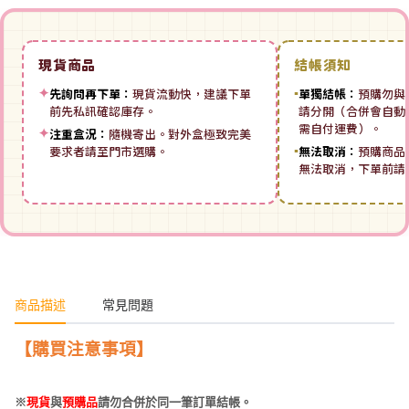
現貨商品
結帳須知
✦
先詢問再下單：
現貨流動快，建議下單
▪
單獨結帳：
預購勿與
前先私訊確認庫存。
請分開（合併會自動拆
需自付運費）。
✦
注重盒況：
隨機寄出。對外盒極致完美
要求者請至門市選購。
▪
無法取消：
預購商品
無法取消，下單前請
商品描述
常見問題
【購買注意事項】
※
現貨
與
預購品
請勿合併於同一筆訂單結帳。