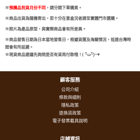
※
預購品到貨月份不同
，請分開下單購買。
※商品出貨為隨機寄出，若十分在意盒況者請至實體門市選購。
※照片為產品原型，與實際商品會有所差異。
※商品發售日期為日本當地發售日，根據貨運及海關情況，抵達台灣時
間會有所延遲。
(
･
ω･
)~
♥
※現貨商品建議先詢問是否有貨再付款哦！
顧客服務
公司介紹
條款與細則
隱私政策
退換貨政策
電子發票載具說明
店鋪資訊