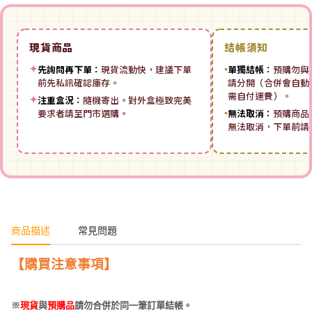
現貨商品
結帳須知
✦
先詢問再下單：
現貨流動快，建議下單
▪
單獨結帳：
預購勿與
前先私訊確認庫存。
請分開（合併會自動拆
需自付運費）。
✦
注重盒況：
隨機寄出。對外盒極致完美
要求者請至門市選購。
▪
無法取消：
預購商品
無法取消，下單前請
商品描述
常見問題
【購買注意事項】
※
現貨
與
預購品
請勿合併於同一筆訂單結帳。