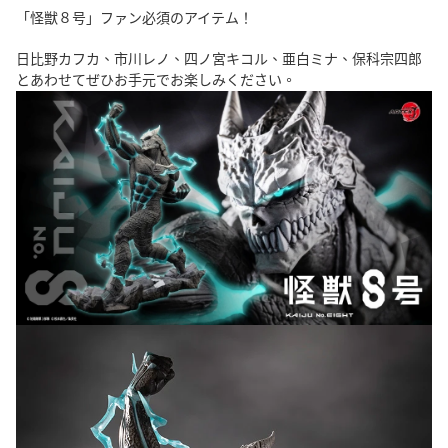
「怪獣８号」ファン必須のアイテム！
日比野カフカ、市川レノ、四ノ宮キコル、亜白ミナ、保科宗四郎
とあわせてぜひお手元でお楽しみください。