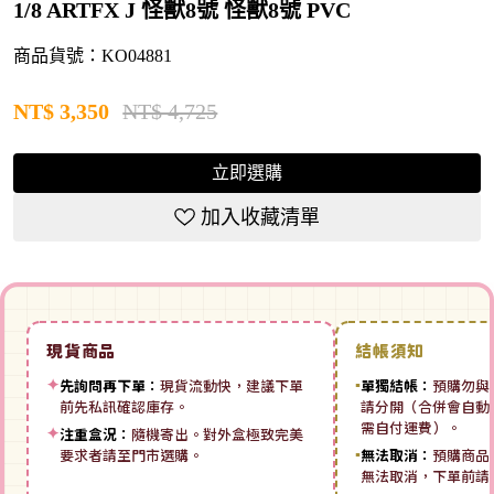
1/8 ARTFX J 怪獸8號 怪獸8號 PVC
商品貨號：KO04881
NT$
3,350
NT$ 4,725
立即選購
加入收藏清單
現貨商品
結帳須知
✦
先詢問再下單：
現貨流動快，建議下單
▪
單獨結帳：
預購勿與
前先私訊確認庫存。
請分開（合併會自動拆
需自付運費）。
✦
注重盒況：
隨機寄出。對外盒極致完美
要求者請至門市選購。
▪
無法取消：
預購商品
無法取消，下單前請