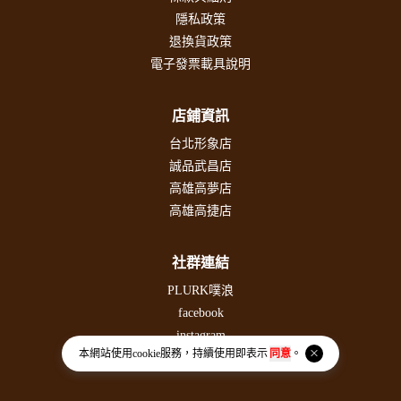
隱私政策
退換貨政策
電子發票載具說明
店鋪資訊
台北形象店
誠品武昌店
高雄高夢店
高雄高捷店
社群連結
PLURK噗浪
facebook
instagram
本網站使用
cookie
服務，持續使用即表示
同意
。
threads