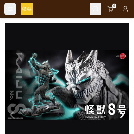
Cart
0