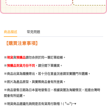
商品描述
常見問題
【購買注意事項】
※
現貨
與
預購品
請勿合併於同一筆訂單結帳。
※
預購品到貨月份不同
，請分開下單購買。
※商品出貨為隨機寄出，若十分在意盒況者請至實體門市選購。
※照片為產品原型，與實際商品會有所差異。
※商品發售日期為日本當地發售日，根據貨運及海關情況，抵達台灣時
間會有所延遲。
(
･
ω･
)~
♥
※現貨商品建議先詢問是否有貨再付款哦！