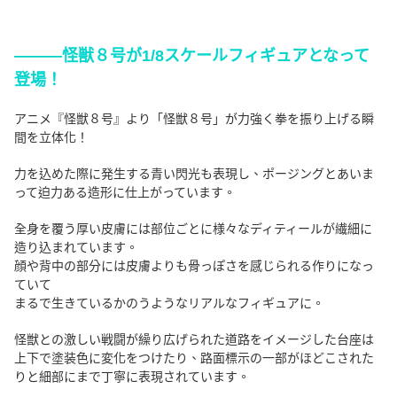
―――怪獣８号が1/8スケールフィギュアとなって
登場！
アニメ『怪獣８号』より「怪獣８号」が力強く拳を振り上げる瞬
間を立体化！
力を込めた際に発生する青い閃光も表現し、ポージングとあいま
って迫力ある造形に仕上がっています。
全身を覆う厚い皮膚には部位ごとに様々なディティールが繊細に
造り込まれています。
顔や背中の部分には皮膚よりも骨っぽさを感じられる作りになっ
ていて
まるで生きているかのうようなリアルなフィギュアに。
怪獣との激しい戦闘が繰り広げられた道路をイメージした台座は
上下で塗装色に変化をつけたり、路面標示の一部がほどこされた
りと細部にまで丁寧に表現されています。