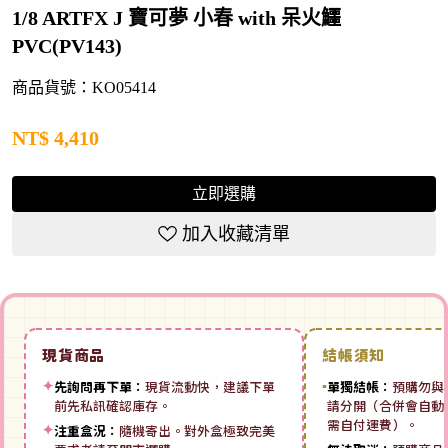
1/8 ARTFX J 寶可夢 小春 with 呆火鱷
PVC(PV143)
商品貨號：KO05414
NT$
4,410
立即選購
加入收藏清單
現貨商品
結帳須知
✦
先詢問再下單：
現貨流動快，建議下單
▪
單獨結帳：
預購勿與
前先私訊確認庫存。
請分開（合併會自動拆
需自付運費）。
✦
注重盒況：
隨機寄出。對外盒極致完美