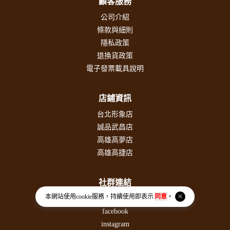
顧客服務
公司介紹
條款與細則
隱私政策
退換貨政策
電子發票載具說明
店鋪資訊
台北形象店
誠品武昌店
高雄高夢店
高雄高捷店
社群連結
本網站使用
cookie
服務，持續使用即表示
同意
。
PLURK噗浪
facebook
instagram