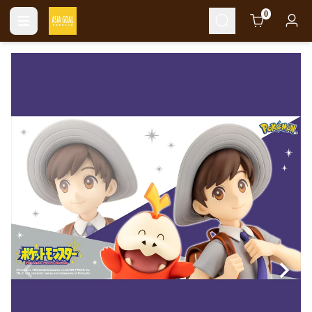
Cart
0