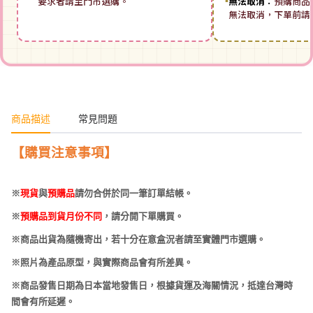
要求者請至門市選購。
▪
無法取消：
預購商品
無法取消，下單前請
商品描述
常見問題
【購買注意事項】
※
現貨
與
預購品
請勿合併於同一筆訂單結帳。
※
預購品到貨月份不同
，請分開下單購買。
※商品出貨為隨機寄出，若十分在意盒況者請至實體門市選購。
※照片為產品原型，與實際商品會有所差異。
※商品發售日期為日本當地發售日，根據貨運及海關情況，抵達台灣時
間會有所延遲。