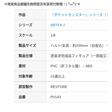
(
･
ω･
)~
♥
※現貨商品建議先詢問是否有貨再付款哦！
作品
『ポケットモンスター』シリーズ（コ
シリーズ
ARTFX J
スケール
1/8
製品サイズ
ハルト/全高：約200mm（台座込）、ホ
製品仕様
塗装済完成品フィギュア（一部組立フ
素材
PVC（非フタル酸）・ABS
対象年齢
15歳以上
原型製作
RESTORE
品番
PV143