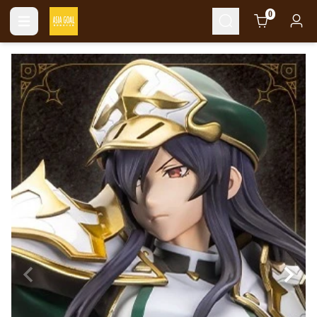
Cart
0