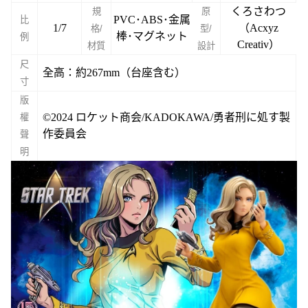
くろさわつ
規
原
PVC･ABS･金属
比
1/7
（Acxyz
格/
型/
棒･マグネット
例
Creativ）
材質
設計
尺
全高：約267mm（台座含む）
寸
版
©2024 ロケット商会/KADOKAWA/勇者刑に処す製
權
作委員会
聲
明