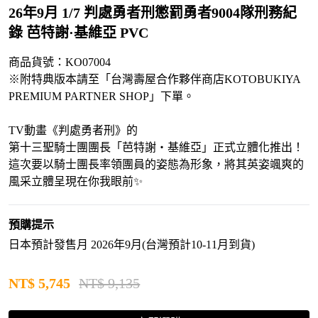
26年9月 1/7 判處勇者刑懲罰勇者9004隊刑務紀
錄 芭特謝·基維亞 PVC
商品貨號：KO07004
※附特典版本請至「台灣壽屋合作夥伴商店KOTOBUKIYA
PREMIUM PARTNER SHOP」下單。
TV動畫《判處勇者刑》的
第十三聖騎士團團長「芭特謝・基維亞」正式立體化推出！
這次要以騎士團長率領團員的姿態為形象，將其英姿颯爽的
風采立體呈現在你我眼前✨
預購提示
日本預計發售月 2026年9月(台灣預計10-11月到貨)
NT$
5,745
NT$ 9,135