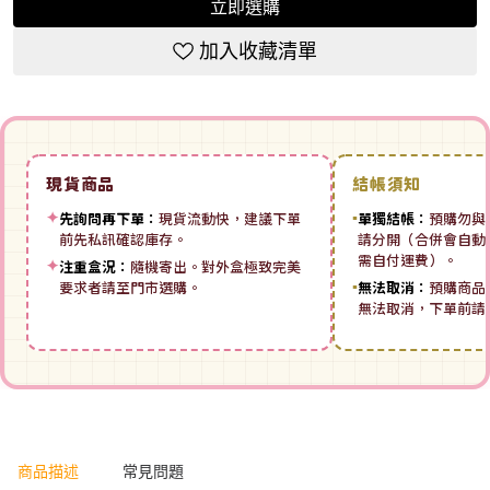
立即選購
加入收藏清單
現貨商品
結帳須知
✦
先詢問再下單：
現貨流動快，建議下單
▪
單獨結帳：
預購勿與
前先私訊確認庫存。
請分開（合併會自動拆
需自付運費）。
✦
注重盒況：
隨機寄出。對外盒極致完美
要求者請至門市選購。
▪
無法取消：
預購商品
無法取消，下單前請
商品描述
常見問題