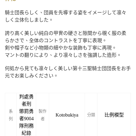
騎士団長らしく、団員を先導する姿をイメージして凛々
しく立体化しました。
誇り高く美しい純白の甲冑の硬さと隙間から覗く服の柔
らかさで、全体のコントラストを丁寧に表現。
剣や帽子など小物類の細やかな装飾も丁寧に再現。
マントの翻りにより、より凛々しさを強調した造形。
何処から見ても凛々しく美しい第十三聖騎士団団長をお手
元でお楽しみください。
判處勇
者刑
懲罰勇
系
製作
Kotobukiya
比例模型
分類
者9004
列
者
隊刑務
紀錄