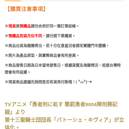
【購買注意事項】
※
現貨
與
預購品
請勿合併於同一筆訂單結帳。
※
預購品到貨月份不同
，請分開下單購買。
※商品出貨為隨機寄出，若十分在意盒況者請至實體門市選購。
※照片為產品原型，與實際商品會有所差異。
※商品發售日期為日本當地發售日，根據貨運及海關情況，抵達台灣時
間會有所延遲。
(
･
ω･
)~
♥
※現貨商品建議先詢問是否有貨再付款哦！
TVアニメ『勇者刑に処す 懲罰勇者9004隊刑務記
録』より
第十三聖騎士団団長「パトーシェ・キヴィア」が立
体化。