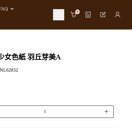
AQ
Cart
0
少女色紙 羽丘芽美A
L62832
＋