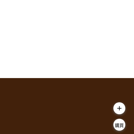
add
購買