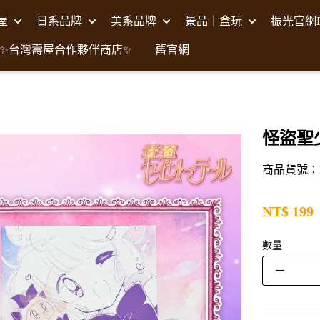
壽屋
日系品牌
美系品牌
景品｜盒玩
振光官網F
✨台灣壽屋合作夥伴商店✨
舊官網
怪盜聖
商品貨號：N
NT$
199
數量
－