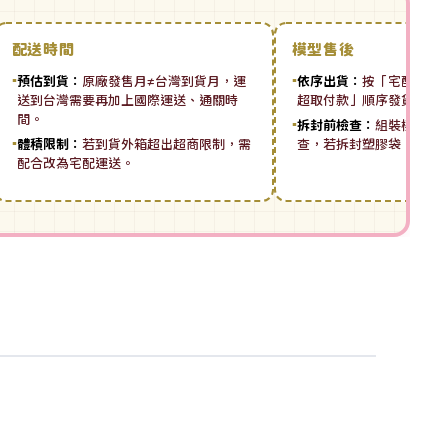
配送時間
模型售後
▪
預估到貨：
原廠發售月≠台灣到貨月，運
▪
依序出貨：
按「宅配先付 ➡
送到台灣需要再加上國際運送、通關時
超取付款」順序發貨。
間。
▪
拆封前檢查：
組裝模型板
▪
體積限制：
若到貨外箱超出超商限制，需
查，若拆封塑膠袋，恕無
配合改為宅配運送。