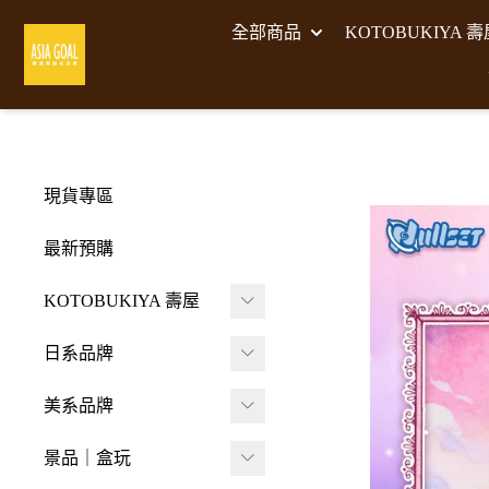
全部商品
KOTOBUKIYA 
現貨專區
最新預購
KOTOBUKIYA 壽屋
壽屋 組裝模型
日系品牌
-
壽屋 M.S.G武裝零件
A･DIMENSION
美系品牌
-
Frame Arms Girl 機甲
BellFine
HIYA TOYS
少女
景品｜盒玩
CAPCOM 卡普空