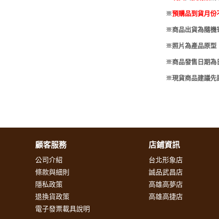
-
HOBBYBASE展示
庫洛魔法使
※
預購品到貨月份
盒
日系其他
新世紀福音戰士
※商品出貨為隨機
壽屋 可動人偶
※照片為產品原型
鄰座的怪同學
※商品發售日期為
伊藤潤二
※現貨商品建議先
快打旋風
遊戲王
彩虹小馬
偶像大師
顧客服務
店鋪資訊
公司介紹
台北形象店
吸血鬼騎士
條款與細則
誠品武昌店
隱私政策
高雄高夢店
退換貨政策
高雄高捷店
電子發票載具說明