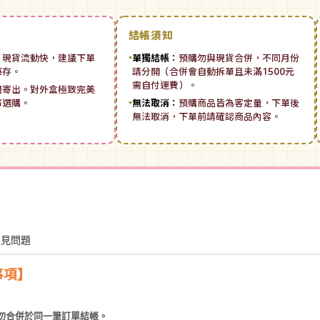
結帳須知
：
現貨流動快，建議下單
▪
單獨結帳：
預購勿與現貨合併，不同月份
庫存。
請分開（合併會自動拆單且未滿1500元
需自付運費）。
機寄出。對外盒極致完美
市選購。
▪
無法取消：
預購商品皆為客定量，下單後
無法取消，下單前請確認商品內容。
常見問題
事項】
勿合併於同一筆訂單結帳。