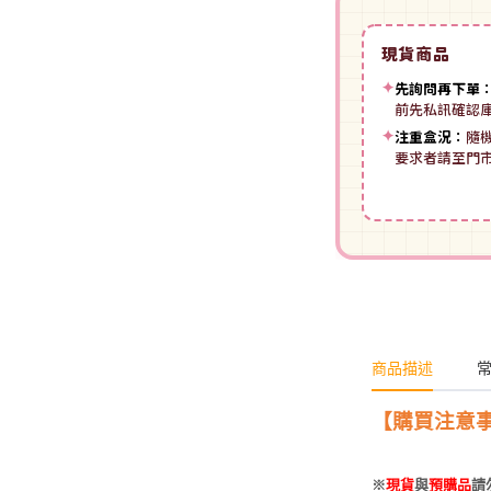
裝
動漫IP周邊商品
-
授權系列
-
Spritale
現貨商品
-
ZOIDS 洛伊德
咒術迴戰
NECA
-
SE其他
✦
先詢問再下單
-
武御雷Muv-Luv
前先私訊確認
我的英雄學院
Star Ace
✦
注重盒況：
隨
LingDong靈動
-
壽屋其他
BLUE LOCK 藍色監獄
要求者請至門
美系其他
Nullset
壽屋 Figure 完成品(PVC)
進擊的巨人
Union Creative
-
日系PVC
Re:從零開始的異世界生活
PANTASY 拼奇 收藏積木
-
美系PVC
航海王
-
小王子系列
-
美少女系列
間諜家家酒
-
聯名系列
-
心推工坊
商品描述
寶可夢系列
-
原創系列
【購買注意
壽屋 雜貨系列
葬送的芙莉蓮
PUREMIND 木拼
-
Artist Support Item
戲劇性謀殺
※
現貨
與
預購品
請
絨毛｜玩偶｜娃娃