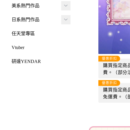
JADA
-
FRAME ARMS 骨裝
盒抽
美系熱門作品
-
機兵
MONSTER HUNTE
Killerbody
TAITO 景品
R 魔物獵人
DC 系列
日系熱門作品
-
女神裝置
McFarlane Toys 麥法蘭
elCOCO 景品
-
Resident Evil 惡靈古
Marvel 漫威系列
元氣少女緣結神
-
六角機牙
任天堂專區
-
堡
戰鎚40000
迪士尼系列
怪盜聖少女
-
創彩少女庭園
-
SPAWN 閃靈悍將
Vtuber
Design COCO
阿凡達
初音未來
-
ARCANADEA 阿爾
-
原創龍系列
優惠折扣
SQUARE ENIX
研達YENDAR
卡納蒂亞
變形金剛
購買指定商品
哥吉拉系列
-
Final Fantasy 太空戰
MEZCO TOYZ
費。（部分
-
無限邂逅Megalo Mar
恐怖系列
士
吉伊卡哇
-
ia
LDD 活死人娃娃
優惠折扣
忍者龜
-
Dragon Quest 勇者鬥
購買指定商品
Mega Man 洛克人
-
機器人大戰
Mighty Jaxx
惡龍
免運費。（
三麗鷗
-
-
機戰傭兵
FunBoxx
-
NieR 尼爾
鬼滅之刃
-
-
空戰奇兵
半剖系列
-
女神異聞錄
排球少年
-
-
EVOROIDS 機甲換
Original原創系列
-
BRING ARTS