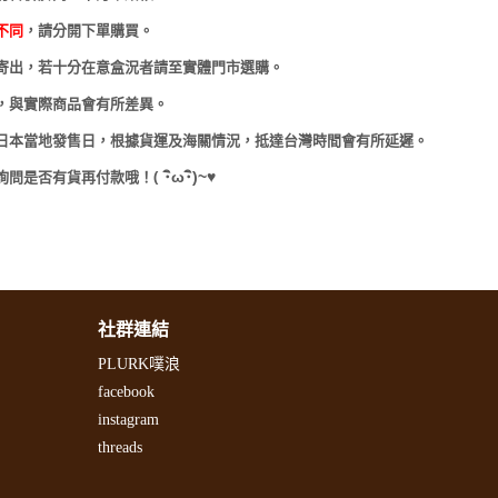
不同
，請分開下單購買。
寄出，若十分在意盒況者請至實體門市選購。
，與實際商品會有所差異。
日本當地發售日，根據貨運及海關情況，抵達台灣時間會有所延遲。
(
･
ω･
)~
♥
詢問是否有貨再付款哦！
社群連結
PLURK噗浪
facebook
instagram
threads