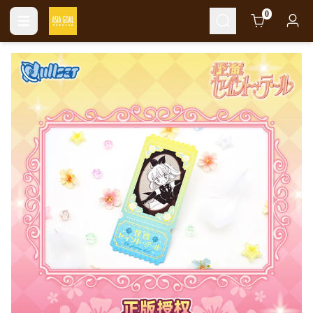
Cart
0