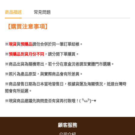
商品描述
常見問題
【購買注意事項】
※
現貨
與
預購品
請勿合併於同一筆訂單結帳。
※
預購品到貨月份不同
，請分開下單購買。
※商品出貨為隨機寄出，若十分在意盒況者請至實體門市選購。
※照片為產品原型，與實際商品會有所差異。
※商品發售日期為日本當地發售日，根據貨運及海關情況，抵達台灣時
間會有所延遲。
(
･
ω･
)~
♥
※現貨商品建議先詢問是否有貨再付款哦！
顧客服務
公司介紹