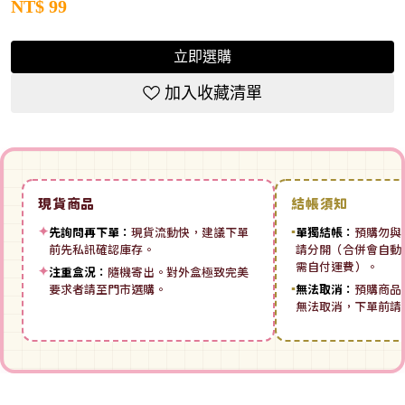
NT$
99
立即選購
加入收藏清單
現貨商品
結帳須知
✦
先詢問再下單：
現貨流動快，建議下單
▪
單獨結帳：
預購勿與
前先私訊確認庫存。
請分開（合併會自動拆
需自付運費）。
✦
注重盒況：
隨機寄出。對外盒極致完美
要求者請至門市選購。
▪
無法取消：
預購商品
無法取消，下單前請