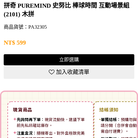
拼奇 PUREMIND 史努比 棒球時間 互動場景組
(2101) 木拼
商品貨號：PA32305
NT$
599
立即選購
加入收藏清單
現貨商品
結帳須知
✦
先詢問再下單：
現貨流動快，建議下單
▪
單獨結帳：
預購勿與
前先私訊確認庫存。
請分開（合併會自動拆
需自付運費）。
✦
注重盒況：
隨機寄出。對外盒極致完美