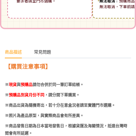
要求者請至門市選購。
▪
無法取消：
預購商品
無法取消，下單前請
商品描述
常見問題
【購買注意事項】
※
現貨
與
預購品
請勿合併於同一筆訂單結帳。
※
預購品到貨月份不同
，請分開下單購買。
※商品出貨為隨機寄出，若十分在意盒況者請至實體門市選購。
※照片為產品原型，與實際商品會有所差異。
※商品發售日期為日本當地發售日，根據貨運及海關情況，抵達台灣時
間會有所延遲。