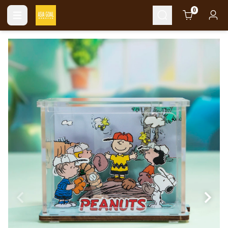
Cart
0