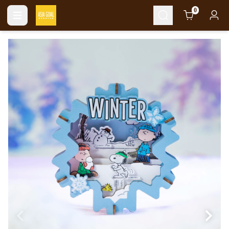
Cart
0