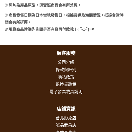
※照片為產品原型，與實際商品會有所差異。
※商品發售日期為日本當地發售日，根據貨運及海關情況，抵達台灣時
間會有所延遲。
(
･
ω･
)~
♥
※現貨商品建議先詢問是否有貨再付款哦！
顧客服務
公司介紹
條款與細則
隱私政策
退換貨政策
電子發票載具說明
店鋪資訊
台北形象店
誠品武昌店