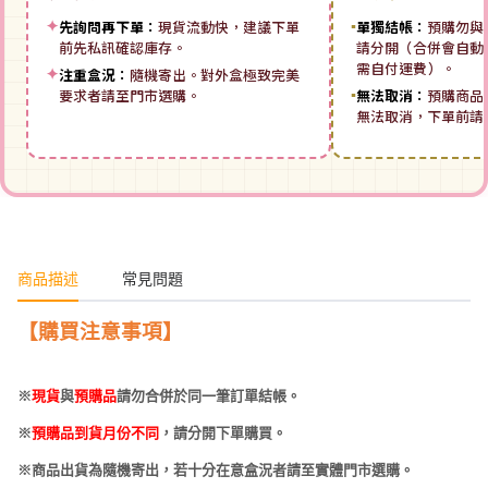
✦
先詢問再下單：
現貨流動快，建議下單
▪
單獨結帳：
預購勿與
前先私訊確認庫存。
請分開（合併會自動拆
需自付運費）。
✦
注重盒況：
隨機寄出。對外盒極致完美
要求者請至門市選購。
▪
無法取消：
預購商品
無法取消，下單前請
商品描述
常見問題
【購買注意事項】
※
現貨
與
預購品
請勿合併於同一筆訂單結帳。
※
預購品到貨月份不同
，請分開下單購買。
※商品出貨為隨機寄出，若十分在意盒況者請至實體門市選購。