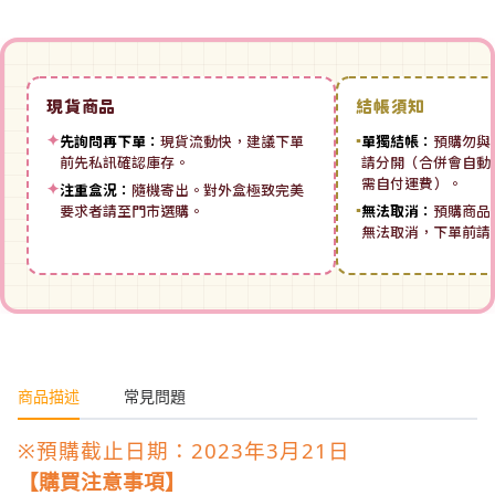
現貨商品
結帳須知
✦
先詢問再下單：
現貨流動快，建議下單
▪
單獨結帳：
預購勿與
前先私訊確認庫存。
請分開（合併會自動拆
需自付運費）。
✦
注重盒況：
隨機寄出。對外盒極致完美
要求者請至門市選購。
▪
無法取消：
預購商品
無法取消，下單前請
商品描述
常見問題
※預購截止日期：2023年3月21日
【購買注意事項】