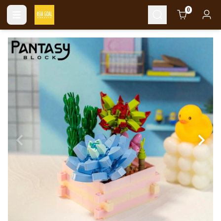
Cart
0