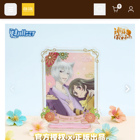
Cart
0