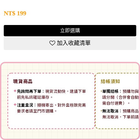
NT$
199
立即選購
加入收藏清單
現貨商品
結帳須知
✦
先詢問再下單：
現貨流動快，建議下單
▪
單獨結帳：
預購勿與
前先私訊確認庫存。
請分開（合併會自動拆
需自付運費）。
✦
注重盒況：
隨機寄出。對外盒極致完美
要求者請至門市選購。
▪
無法取消：
預購商品
無法取消，下單前請