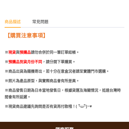
商品描述
常見問題
【購買注意事項】
※
現貨
與
預購品
請勿合併於同一筆訂單結帳。
※
預購品到貨月份不同
，請分開下單購買。
※商品出貨為隨機寄出，若十分在意盒況者請至實體門市選購。
※照片為產品原型，與實際商品會有所差異。
※商品發售日期為日本當地發售日，根據貨運及海關情況，抵達台灣時
間會有所延遲。
(
･
ω･
)~
♥
※現貨商品建議先詢問是否有貨再付款哦！