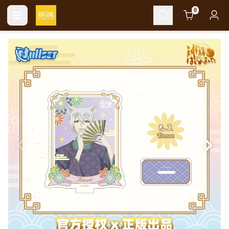
Cart
0