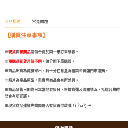
商品描述
常見問題
【購買注意事項】
※
現貨
與
預購品
請勿合併於同一筆訂單結帳。
※
預購品到貨月份不同
，請分開下單購買。
※商品出貨為隨機寄出，若十分在意盒況者請至實體門市選購。
※照片為產品原型，與實際商品會有所差異。
※商品發售日期為日本當地發售日，根據貨運及海關情況，抵達台灣時
間會有所延遲。
(
･
ω･
)~
♥
※現貨商品建議先詢問是否有貨再付款哦！