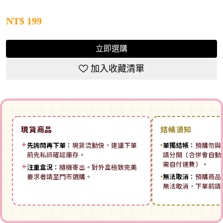
NT$
199
立即選購
加入收藏清單
現貨商品
結帳須知
✦
先詢問再下單：
現貨流動快，建議下單
▪
單獨結帳：
預購勿與
前先私訊確認庫存。
請分開（合併會自動拆
需自付運費）。
✦
注重盒況：
隨機寄出。對外盒極致完美
要求者請至門市選購。
▪
無法取消：
預購商品
無法取消，下單前請