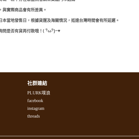
，與實際商品會有所差異。
日本當地發售日，根據貨運及海關情況，抵達台灣時間會有所延遲。
(
･
ω･
)~
♥
詢問是否有貨再付款哦！
社群連結
PLURK噗浪
facebook
instagram
threads