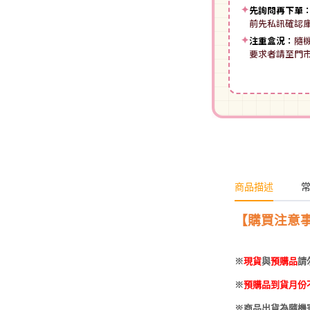
✦
先詢問再下單
前先私訊確認
✦
注重盒況：
隨
要求者請至門
商品描述
【購買注意
※
現貨
與
預購品
請
※
預購品到貨月份
※商品出貨為隨機