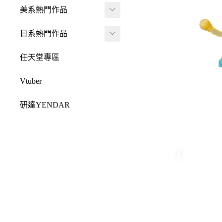
JADA
-
FRAME ARMS 骨裝
盒抽
美系熱門作品
-
機兵
MONSTER HUNTE
Killerbody
TAITO 景品
R 魔物獵人
DC 系列
日系熱門作品
-
女神裝置
McFarlane Toys 麥法蘭
elCOCO 景品
-
Resident Evil 惡靈古
Marvel 漫威系列
元氣少女緣結神
-
六角機牙
任天堂專區
-
堡
戰鎚40000
迪士尼系列
怪盜聖少女
-
創彩少女庭園
-
SPAWN 閃靈悍將
Vtuber
Design COCO
阿凡達
初音未來
-
ARCANADEA 阿爾
-
原創龍系列
SQUARE ENIX
研達YENDAR
卡納蒂亞
變形金剛
哥吉拉系列
-
Final Fantasy 太空戰
MEZCO TOYZ
-
無限邂逅Megalo Mar
恐怖系列
士
吉伊卡哇
-
ia
LDD 活死人娃娃
忍者龜
-
Dragon Quest 勇者鬥
Mega Man 洛克人
-
機器人大戰
Mighty Jaxx
惡龍
三麗鷗
-
-
機戰傭兵
FunBoxx
-
NieR 尼爾
鬼滅之刃
-
-
空戰奇兵
半剖系列
-
女神異聞錄
排球少年
-
-
EVOROIDS 機甲換
Original原創系列
-
BRING ARTS