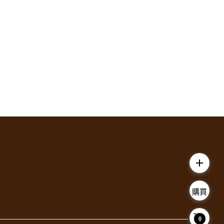
add
購買
0