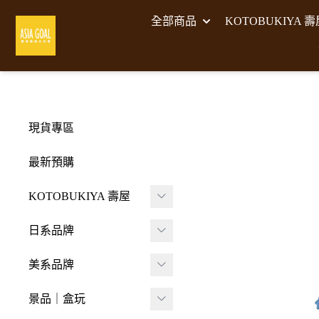
全部商品
KOTOBUKIYA 
現貨專區
最新預購
KOTOBUKIYA 壽屋
壽屋 組裝模型
日系品牌
-
壽屋 M.S.G武裝零件
A･DIMENSION
美系品牌
-
Frame Arms Girl 機甲
BellFine
HIYA TOYS
少女
景品｜盒玩
CAPCOM 卡普空