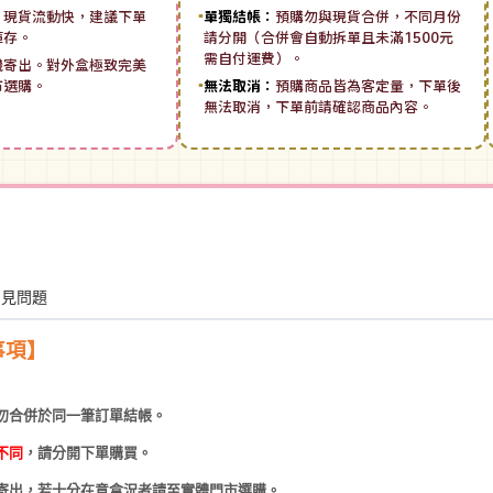
：
現貨流動快，建議下單
▪
單獨結帳：
預購勿與現貨合併，不同月份
庫存。
請分開（合併會自動拆單且未滿1500元
需自付運費）。
機寄出。對外盒極致完美
市選購。
▪
無法取消：
預購商品皆為客定量，下單後
無法取消，下單前請確認商品內容。
常見問題
事項】
勿合併於同一筆訂單結帳。
不同
，請分開下單購買。
寄出，若十分在意盒況者請至實體門市選購。