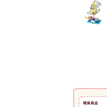
-
HOBBYBASE展示
庫洛魔法使
盒
日系其他
新世紀福音戰士
壽屋 可動人偶
鄰座的怪同學
伊藤潤二
快打旋風
遊戲王
彩虹小馬
偶像大師
吸血鬼騎士
現貨商品