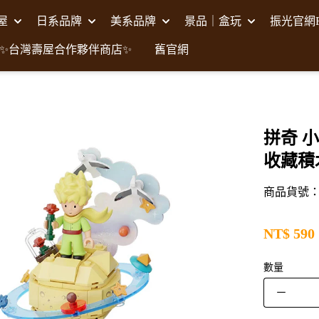
壽屋
日系品牌
美系品牌
景品｜盒玩
振光官網F
✨台灣壽屋合作夥伴商店✨
舊官網
拼奇 小
收藏積
商品貨號：P
NT$
590
數量
－