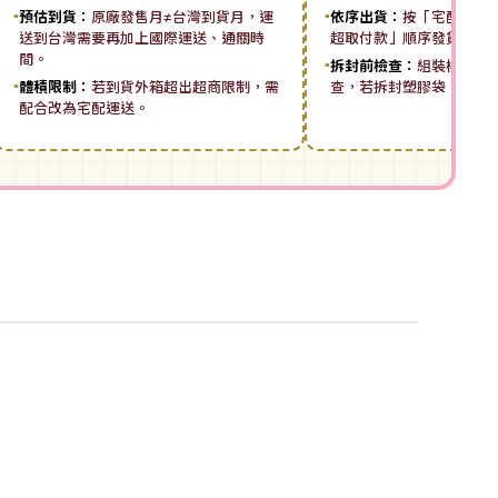
▪
預估到貨：
原廠發售月≠台灣到貨月，運
▪
依序出貨：
按「宅配先付 ➡
送到台灣需要再加上國際運送、通關時
超取付款」順序發貨。
間。
▪
拆封前檢查：
組裝模型板
▪
體積限制：
若到貨外箱超出超商限制，需
查，若拆封塑膠袋，恕無
配合改為宅配運送。