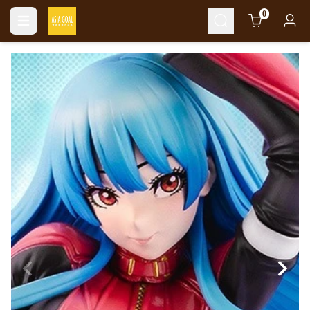
Cart
0