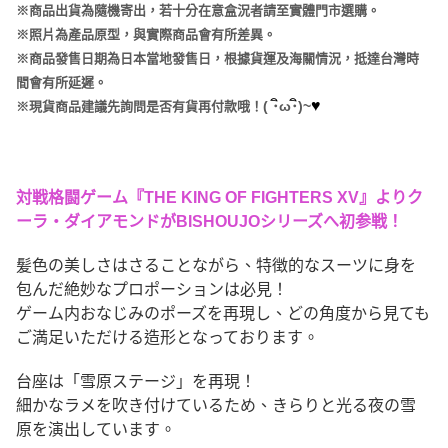
※商品出貨為隨機寄出，若十分在意盒況者請至實體門市選購。
※照片為產品原型，與實際商品會有所差異。
※商品發售日期為日本當地發售日，根據貨運及海關情況，抵達台灣時
間會有所延遲。
♥
(
･
ω･
)~
※現貨商品建議先詢問是否有貨再付款哦！
対戦格闘ゲーム『THE KING OF FIGHTERS XV』よりク
ーラ・ダイアモンドがBISHOUJOシリーズへ初参戦！
髪色の美しさはさることながら、特徴的なスーツに身を
包んだ絶妙なプロポーションは必見！
ゲーム内おなじみのポーズを再現し、どの角度から見ても
ご満足いただける造形となっております。
台座は「雪原ステージ」を再現！
細かなラメを吹き付けているため、きらりと光る夜の雪
原を演出しています。