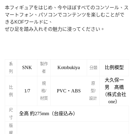
本フィギュアをはじめ、今やほぼすべてのコンソール、ス
マートフォン、パソコンでコンテンツを楽しむことがで
きるKOFワールドに、
ぜひ足を踏み入れその魅力に浸ってください。
系
製作
SNK
Kotobukiya
比例模型
分類
列
者
大久保一
規
原
男 髙橋
比
1/7
PVC・ABS
格/
型/
（株式会社
例
材質
設計
one）
尺
全高 約275mm（台座込み）
寸
版
權