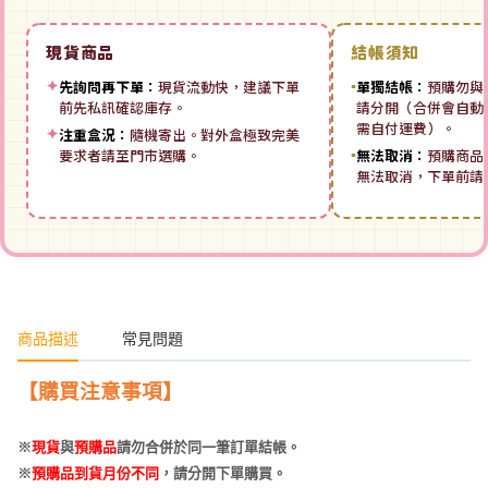
現貨商品
結帳須知
✦
先詢問再下單：
現貨流動快，建議下單
▪
單獨結帳：
預購勿與
前先私訊確認庫存。
請分開（合併會自動拆
需自付運費）。
✦
注重盒況：
隨機寄出。對外盒極致完美
要求者請至門市選購。
▪
無法取消：
預購商品
無法取消，下單前請
商品描述
常見問題
【購買注意事項】
※
現貨
與
預購品
請勿合併於同一筆訂單結帳。
※
預購品到貨月份不同
，請分開下單購買。