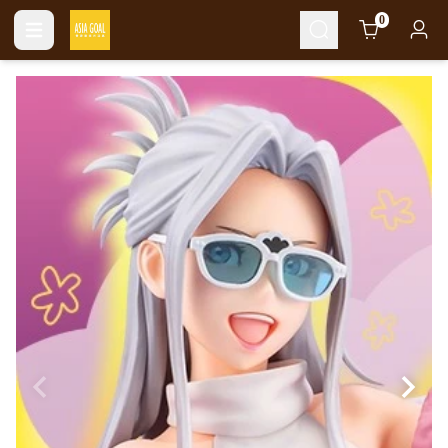
Cart
0