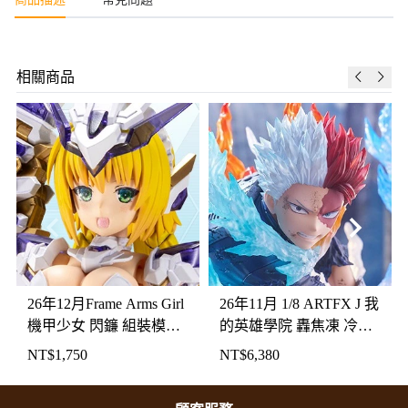
相關商品
26年12月Frame Arms Girl
26年11月 1/8 ARTFX J 我
機甲少女 閃鐮 組裝模型
的英雄學院 轟焦凍 冷炎
(FG110)
白刃Ver. PVC
NT$
1,750
NT$
6,380