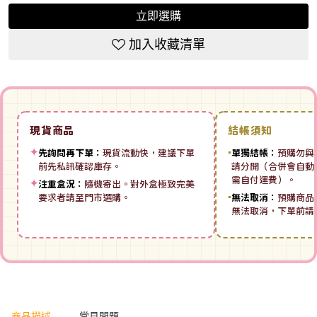
立即選購
加入收藏清單
現貨商品
結帳須知
✦
先詢問再下單：
現貨流動快，建議下單
▪
單獨結帳：
預購勿與
前先私訊確認庫存。
請分開（合併會自動拆
需自付運費）。
✦
注重盒況：
隨機寄出。對外盒極致完美
要求者請至門市選購。
▪
無法取消：
預購商品
無法取消，下單前請
商品描述
常見問題