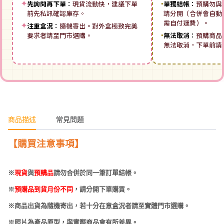
✦
先詢問再下單：
現貨流動快，建議下單
▪
單獨結帳：
預購勿與
前先私訊確認庫存。
請分開（合併會自動拆
需自付運費）。
✦
注重盒況：
隨機寄出。對外盒極致完美
要求者請至門市選購。
▪
無法取消：
預購商品
無法取消，下單前請
商品描述
常見問題
【購買注意事項】
※
現貨
與
預購品
請勿合併於同一筆訂單結帳。
※
預購品到貨月份不同
，請分開下單購買。
※商品出貨為隨機寄出，若十分在意盒況者請至實體門市選購。
※照片為產品原型，與實際商品會有所差異。