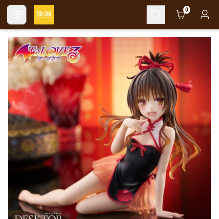
Cart
0