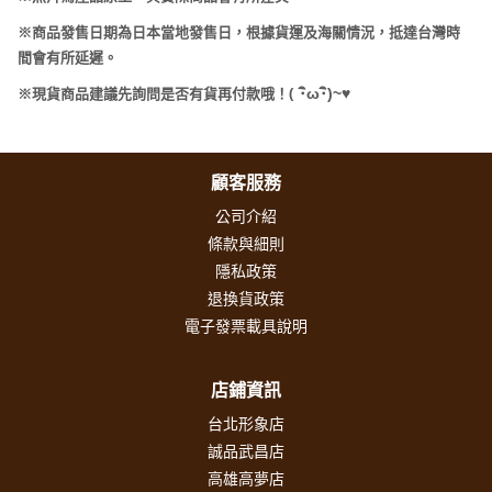
※商品發售日期為日本當地發售日，根據貨運及海關情況，抵達台灣時
間會有所延遲。
(
･
ω･
)~
♥
※現貨商品建議先詢問是否有貨再付款哦！
顧客服務
公司介紹
條款與細則
隱私政策
退換貨政策
電子發票載具說明
店鋪資訊
台北形象店
誠品武昌店
高雄高夢店