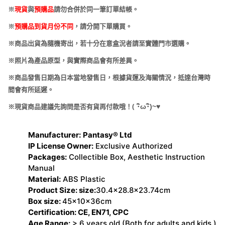
※
現貨
與
預購品
請勿合併於同一筆訂單結帳。
※
預購品到貨月份不同
，請分開下單購買。
※商品出貨為隨機寄出，若十分在意盒況者請至實體門市選購。
※照片為產品原型，與實際商品會有所差異。
※商品發售日期為日本當地發售日，根據貨運及海關情況，抵達台灣時
間會有所延遲。
(
･
ω･
)~
♥
※現貨商品建議先詢問是否有貨再付款哦！
Manufacturer:
Pantasy® Ltd
IP License Owner:
Exclusive Authorized
Packages:
Collectible Box, Aesthetic Instruction
Manual
Material:
ABS Plastic
Product Size: size:
30.4x28.8x23.74cm
Box size:
45x10x36cm
Certification: CE, EN71, CPC
Age Range:
> 6 years old (Both for adults and kids )