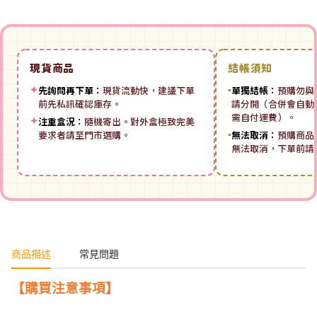
現貨商品
結帳須知
✦
先詢問再下單：
現貨流動快，建議下單
▪
單獨結帳：
預購勿與
前先私訊確認庫存。
請分開（合併會自動拆
需自付運費）。
✦
注重盒況：
隨機寄出。對外盒極致完美
要求者請至門市選購。
▪
無法取消：
預購商品
無法取消，下單前請
商品描述
常見問題
【購買注意事項】