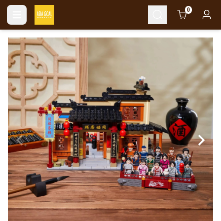
Cart
0