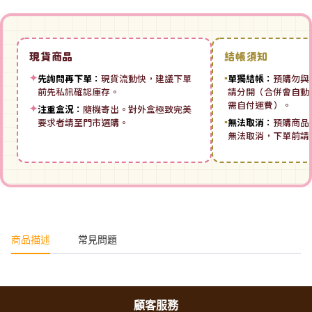
現貨商品
結帳須知
✦
先詢問再下單：
現貨流動快，建議下單
▪
單獨結帳：
預購勿與
前先私訊確認庫存。
請分開（合併會自動拆
需自付運費）。
✦
注重盒況：
隨機寄出。對外盒極致完美
要求者請至門市選購。
▪
無法取消：
預購商品
無法取消，下單前請
商品描述
常見問題
顧客服務