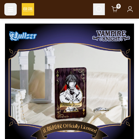
Cart
0