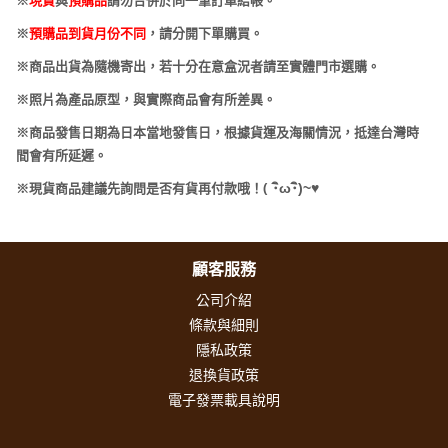
※
現貨
與
預購品
請勿合併於同一筆訂單結帳。
※
預購品到貨月份不同
，請分開下單購買。
※商品出貨為隨機寄出，若十分在意盒況者請至實體門市選購。
※照片為產品原型，與實際商品會有所差異。
※商品發售日期為日本當地發售日，根據貨運及海關情況，抵達台灣時
間會有所延遲。
(
･
ω･
)~
♥
※現貨商品建議先詢問是否有貨再付款哦！
顧客服務
公司介紹
條款與細則
隱私政策
退換貨政策
電子發票載具說明