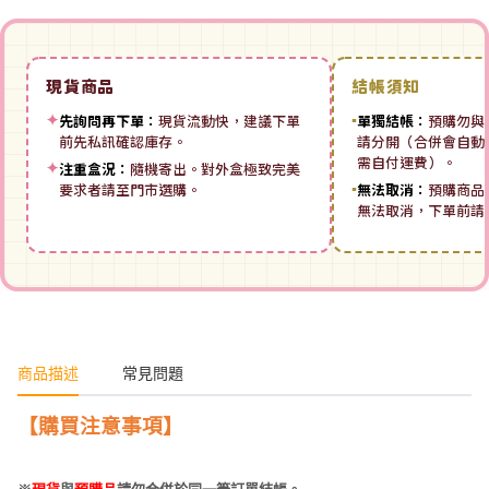
現貨商品
結帳須知
✦
先詢問再下單：
現貨流動快，建議下單
▪
單獨結帳：
預購勿與
前先私訊確認庫存。
請分開（合併會自動拆
需自付運費）。
✦
注重盒況：
隨機寄出。對外盒極致完美
要求者請至門市選購。
▪
無法取消：
預購商品
無法取消，下單前請
商品描述
常見問題
【購買注意事項】