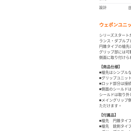
設計
ウェポンユニ
シリーズスタート
ランス・ダブルブ
円錐タイプの槍先
グリップ部には可
側面に取り付けら
【商品仕様】
■槍先はシンプル
■グリップユニッ
■ロッド部分は接
■側面のシールド
シールドは取り外
■メイングリップ
ただけます。
【付属品】
■槍先 円錐タイプ
■槍先 銃剣タイプ