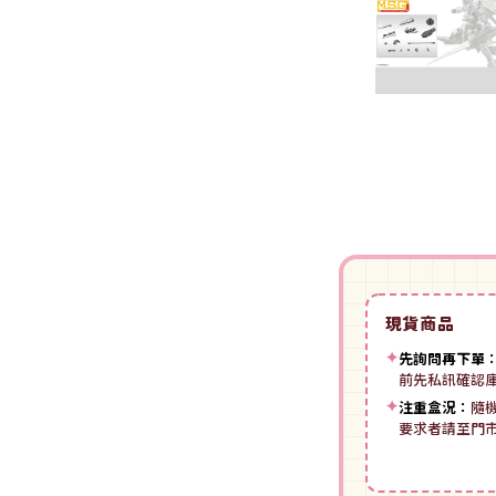
裝
動漫IP周邊商品
-
授權系列
-
Spritale
-
ZOIDS 洛伊德
咒術迴戰
NECA
-
SE其他
-
武御雷Muv-Luv
我的英雄學院
Star Ace
LingDong靈動
-
壽屋其他
BLUE LOCK 藍色監獄
美系其他
Nullset
壽屋 Figure 完成品(PVC)
進擊的巨人
Union Creative
-
日系PVC
Re:從零開始的異世界生活
PANTASY 拼奇 收藏積木
-
美系PVC
航海王
-
小王子系列
現貨商品
-
美少女系列
間諜家家酒
-
聯名系列
✦
先詢問再下單
-
心推工坊
前先私訊確認
寶可夢系列
-
原創系列
✦
注重盒況：
隨
壽屋 雜貨系列
葬送的芙莉蓮
要求者請至門
PUREMIND 木拼
-
Artist Support Item
戲劇性謀殺
絨毛｜玩偶｜娃娃