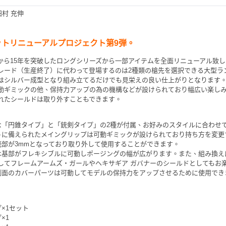
田村 充伸
ットリニューアルプロジェクト第9弾。
から15年を突破したロングシリーズから一部アイテムを全面リニューアル致
レード（生産終了）に代わって登場するのは2種類の槍先を選択できる大型ラ
はシルバー成型となり組み立てるだけでも見栄えの良い仕上がりとなります
動ギミックの他、保持力アップの為の機構などが設けられており幅広い楽し
れたシールドは取り外すこともできます。
な「円錐タイプ」と「銃剣タイプ」の2種が付属、お好みのスタイルに合わせ
トに備えられたメイングリップは可動ギミックが設けられており持ち方を変更
続部が3mmとなっており取り外して使用することができます。
は基部がフレキシブルに可動しポージングの幅が広がります。また、組み換え
してフレームアームズ・ガールやヘキサギア ガバナーのシールドとしてもお
側面のカバーパーツは可動してモデルの保持力をアップさせるために使用でき
×1セット
×1