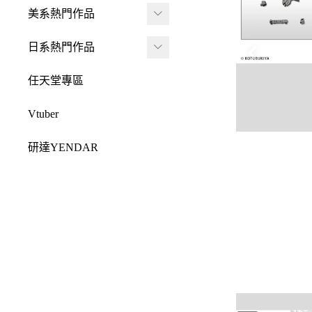
JADA
-
FRAME ARMS 骨裝
盒抽
美系熱門作品
-
機兵
MONSTER HUNTE
Killerbody
TAITO 景品
R 魔物獵人
DC 系列
日系熱門作品
-
女神裝置
McFarlane Toys 麥法蘭
elCOCO 景品
-
Resident Evil 惡靈古
Marvel 漫威系列
元氣少女緣結神
-
六角機牙
任天堂專區
-
堡
戰鎚40000
迪士尼系列
怪盜聖少女
-
創彩少女庭園
-
SPAWN 閃靈悍將
Vtuber
Design COCO
阿凡達
初音未來
-
ARCANADEA 阿爾
-
原創龍系列
SQUARE ENIX
研達YENDAR
卡納蒂亞
變形金剛
哥吉拉系列
-
Final Fantasy 太空戰
MEZCO TOYZ
-
無限邂逅Megalo Mar
恐怖系列
士
吉伊卡哇
-
ia
LDD 活死人娃娃
忍者龜
-
Dragon Quest 勇者鬥
Mega Man 洛克人
-
機器人大戰
Mighty Jaxx
惡龍
三麗鷗
-
-
機戰傭兵
FunBoxx
-
NieR 尼爾
鬼滅之刃
-
-
空戰奇兵
半剖系列
-
女神異聞錄
排球少年
-
-
EVOROIDS 機甲換
Original原創系列
-
BRING ARTS