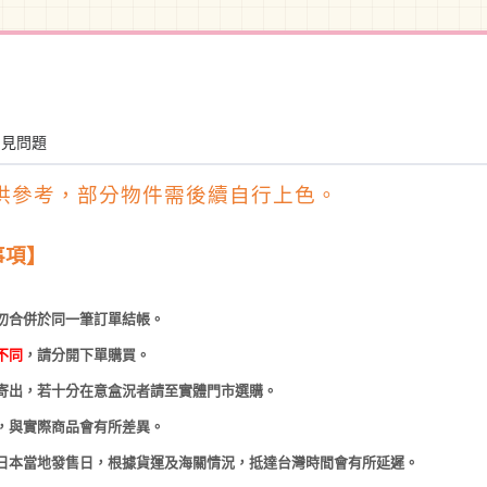
常見問題
供參考，部分物件需後續自行上色。
事項】
勿合併於同一筆訂單結帳。
不同
，請分開下單購買。
寄出，若十分在意盒況者請至實體門市選購。
，與實際商品會有所差異。
日本當地發售日，根據貨運及海關情況，抵達台灣時間會有所延遲。