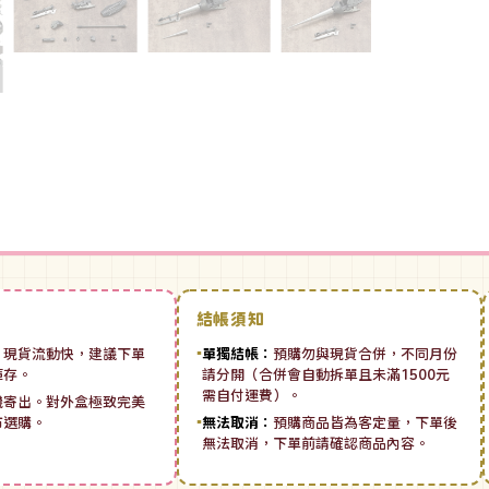
結帳須知
：
現貨流動快，建議下單
▪
單獨結帳：
預購勿與現貨合併，不同月份
庫存。
請分開（合併會自動拆單且未滿1500元
需自付運費）。
機寄出。對外盒極致完美
市選購。
▪
無法取消：
預購商品皆為客定量，下單後
無法取消，下單前請確認商品內容。