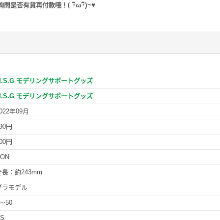
(
･
ω･
)~
♥
詢問是否有貨再付款哦！
M.S.G モデリングサポートグッズ
M.S.G モデリングサポートグッズ
022年09月
90円
00円
NON
全長：約243mm
プラモデル
～50
PS