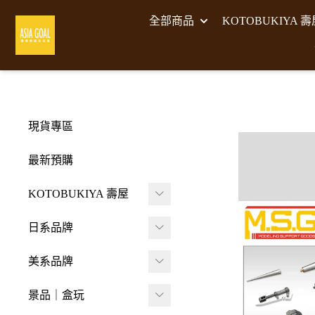
全部商品
KOTOBUKIYA 
現貨專區
最新預購
KOTOBUKIYA 壽屋
壽屋 組裝模型
日系品牌
-
壽屋 M.S.G武裝零件
A･DIMENSION
美系品牌
-
Frame Arms Girl 機甲
BellFine
HIYA TOYS
少女
景品｜盒玩
CAPCOM 卡普空