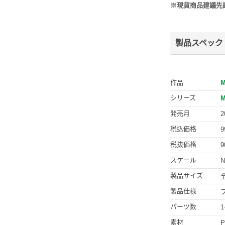
※現貨商品建議先
製品スペック
作品
シリーズ
発売月
2
税込価格
9
税抜価格
9
スケール
製品サイズ
製品仕様
パーツ数
1
素材