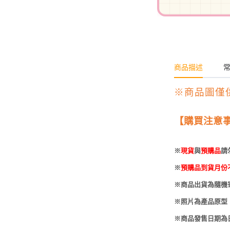
-
HOBBYBASE展示
庫洛魔法使
盒
日系其他
新世紀福音戰士
壽屋 可動人偶
鄰座的怪同學
商品描述
伊藤潤二
快打旋風
※商品圖僅
遊戲王
【購買注意
彩虹小馬
※
現貨
與
預購品
請
偶像大師
※
預購品到貨月份
吸血鬼騎士
※商品出貨為隨機
※照片為產品原型
※商品發售日期為