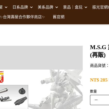
壽屋
日系品牌
美系品牌
景品｜盒玩
振光官網F
✨台灣壽屋合作夥伴商店✨
舊官網
M.S.
(再販)
商品貨號：K
NT$
285
數量
－