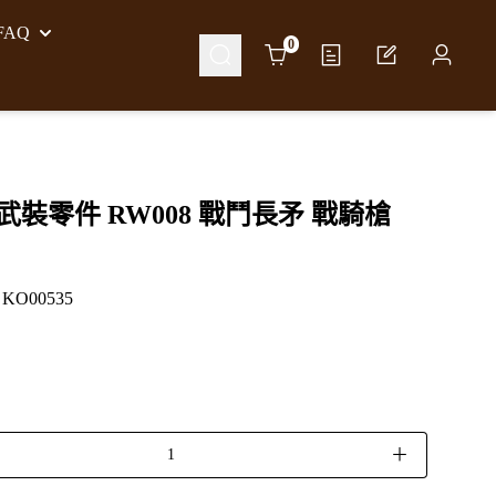
AQ
Cart
0
G 武裝零件 RW008 戰鬥長矛 戰騎槍
O00535
＋