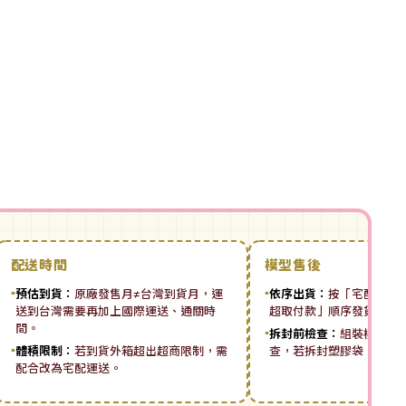
配送時間
模型售後
▪
預估到貨：
原廠發售月≠台灣到貨月，運
▪
依序出貨：
按「宅配先付 ➡
送到台灣需要再加上國際運送、通關時
超取付款」順序發貨。
間。
▪
拆封前檢查：
組裝模型板
▪
體積限制：
若到貨外箱超出超商限制，需
查，若拆封塑膠袋，恕無
配合改為宅配運送。